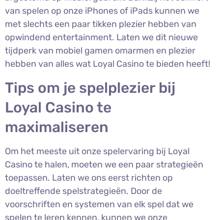
van spelen op onze iPhones of iPads kunnen we
met slechts een paar tikken plezier hebben van
opwindend entertainment. Laten we dit nieuwe
tijdperk van mobiel gamen omarmen en plezier
hebben van alles wat Loyal Casino te bieden heeft!
Tips om je spelplezier bij
Loyal Casino te
maximaliseren
Om het meeste uit onze spelervaring bij Loyal
Casino te halen, moeten we een paar strategieën
toepassen. Laten we ons eerst richten op
doeltreffende spelstrategieën. Door de
voorschriften en systemen van elk spel dat we
spelen te leren kennen, kunnen we onze