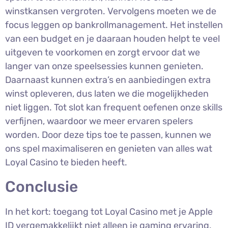
winstkansen vergroten. Vervolgens moeten we de
focus leggen op bankrollmanagement. Het instellen
van een budget en je daaraan houden helpt te veel
uitgeven te voorkomen en zorgt ervoor dat we
langer van onze speelsessies kunnen genieten.
Daarnaast kunnen extra’s en aanbiedingen extra
winst opleveren, dus laten we die mogelijkheden
niet liggen. Tot slot kan frequent oefenen onze skills
verfijnen, waardoor we meer ervaren spelers
worden. Door deze tips toe te passen, kunnen we
ons spel maximaliseren en genieten van alles wat
Loyal Casino te bieden heeft.
Conclusie
In het kort: toegang tot Loyal Casino met je Apple
ID vergemakkelijkt niet alleen je gaming ervaring,