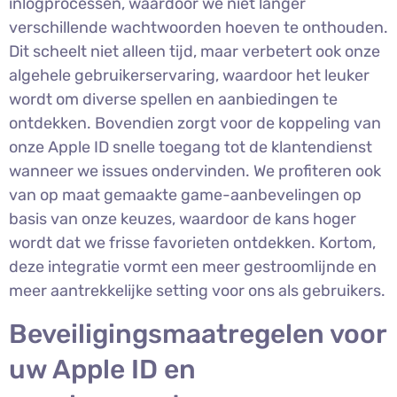
inlogprocessen, waardoor we niet langer
verschillende wachtwoorden hoeven te onthouden.
Dit scheelt niet alleen tijd, maar verbetert ook onze
algehele gebruikerservaring, waardoor het leuker
wordt om diverse spellen en aanbiedingen te
ontdekken. Bovendien zorgt voor de koppeling van
onze Apple ID snelle toegang tot de klantendienst
wanneer we issues ondervinden. We profiteren ook
van op maat gemaakte game-aanbevelingen op
basis van onze keuzes, waardoor de kans hoger
wordt dat we frisse favorieten ontdekken. Kortom,
deze integratie vormt een meer gestroomlijnde en
meer aantrekkelijke setting voor ons als gebruikers.
Beveiligingsmaatregelen voor
uw Apple ID en