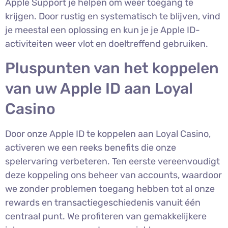
Apple Support je helpen om weer toegang te
krijgen. Door rustig en systematisch te blijven, vind
je meestal een oplossing en kun je je Apple ID-
activiteiten weer vlot en doeltreffend gebruiken.
Pluspunten van het koppelen
van uw Apple ID aan Loyal
Casino
Door onze Apple ID te koppelen aan Loyal Casino,
activeren we een reeks benefits die onze
spelervaring verbeteren. Ten eerste vereenvoudigt
deze koppeling ons beheer van accounts, waardoor
we zonder problemen toegang hebben tot al onze
rewards en transactiegeschiedenis vanuit één
centraal punt. We profiteren van gemakkelijkere