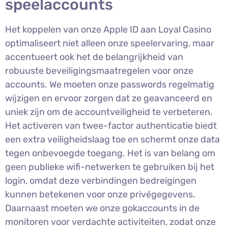
speelaccounts
Het koppelen van onze Apple ID aan Loyal Casino
optimaliseert niet alleen onze speelervaring, maar
accentueert ook het de belangrijkheid van
robuuste beveiligingsmaatregelen voor onze
accounts. We moeten onze passwords regelmatig
wijzigen en ervoor zorgen dat ze geavanceerd en
uniek zijn om de accountveiligheid te verbeteren.
Het activeren van twee-factor authenticatie biedt
een extra veiligheidslaag toe en schermt onze data
tegen onbevoegde toegang. Het is van belang om
geen publieke wifi-netwerken te gebruiken bij het
login, omdat deze verbindingen bedreigingen
kunnen betekenen voor onze privégegevens.
Daarnaast moeten we onze gokaccounts in de
monitoren voor verdachte activiteiten, zodat onze