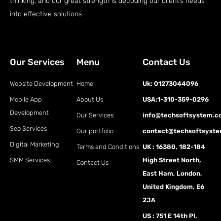
thinking, and our great strength is decoding our client’s needs
into effective solutions
Our Services
Menu
Contact Us
Website Development
Home
Uk: 01273044096
Mobile App
About Us
USA:1-310-359-0296
Development
Our Services
info@techsoftsystem.
Seo Services
Our portfolio
contact@techsoftsyst
Digital Marketing
Terms and Conditions
UK : 16380, 182-184
SMM Services
High Street North,
Contact Us
East Ham, London,
United Kingdom, E6
2JA
US : 751 E 14th Pl,