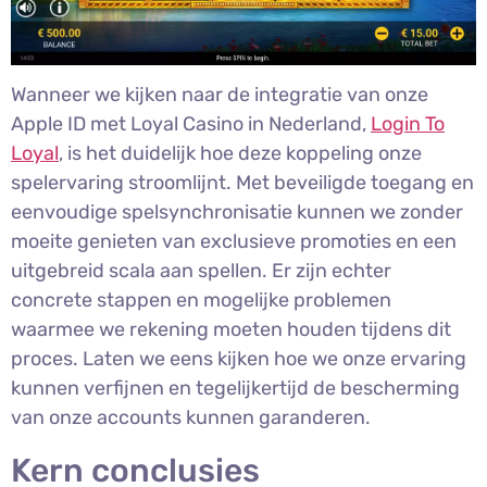
Wanneer we kijken naar de integratie van onze
Apple ID met Loyal Casino in Nederland,
Login To
Loyal
, is het duidelijk hoe deze koppeling onze
spelervaring stroomlijnt. Met beveiligde toegang en
eenvoudige spelsynchronisatie kunnen we zonder
moeite genieten van exclusieve promoties en een
uitgebreid scala aan spellen. Er zijn echter
concrete stappen en mogelijke problemen
waarmee we rekening moeten houden tijdens dit
proces. Laten we eens kijken hoe we onze ervaring
kunnen verfijnen en tegelijkertijd de bescherming
van onze accounts kunnen garanderen.
Kern conclusies