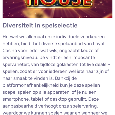
Diversiteit in spelselectie
Hoewel we allemaal onze individuele voorkeuren
hebben, biedt het diverse spelaanbod van Loyal
Casino voor ieder wat wils, ongeacht keuze of
ervaringsniveau. Je vindt er een imposante
spelvariëteit, van tijdloze gokkasten tot live dealer-
spellen, zodat er voor iedereen wel iets naar zijn of
haar smaak te vinden is. Dankzij de
platformonafhankelijkheid kun je deze spellen
soepel spelen op alle apparaten, of je nu een
smartphone, tablet of desktop gebruikt. Deze
aanpasbaarheid verhoogt onze spelervaring,
waardoor we kunnen spelen waar en wanneer we