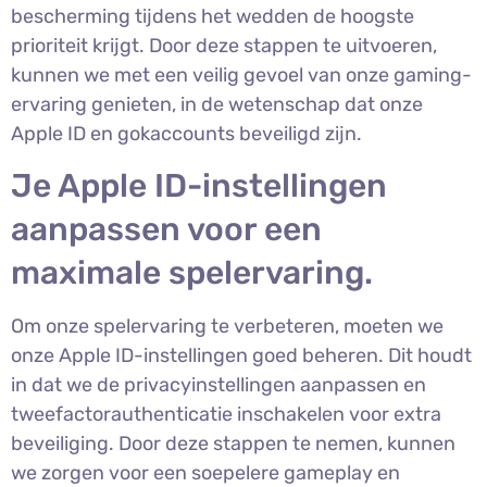
bescherming tijdens het wedden de hoogste
prioriteit krijgt. Door deze stappen te uitvoeren,
kunnen we met een veilig gevoel van onze gaming-
ervaring genieten, in de wetenschap dat onze
Apple ID en gokaccounts beveiligd zijn.
Je Apple ID-instellingen
aanpassen voor een
maximale spelervaring.
Om onze spelervaring te verbeteren, moeten we
onze Apple ID-instellingen goed beheren. Dit houdt
in dat we de privacyinstellingen aanpassen en
tweefactorauthenticatie inschakelen voor extra
beveiliging. Door deze stappen te nemen, kunnen
we zorgen voor een soepelere gameplay en