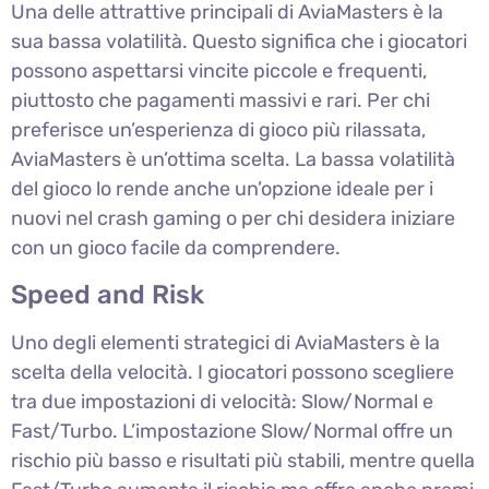
Una delle attrattive principali di AviaMasters è la
sua bassa volatilità. Questo significa che i giocatori
possono aspettarsi vincite piccole e frequenti,
piuttosto che pagamenti massivi e rari. Per chi
preferisce un’esperienza di gioco più rilassata,
AviaMasters è un’ottima scelta. La bassa volatilità
del gioco lo rende anche un’opzione ideale per i
nuovi nel crash gaming o per chi desidera iniziare
con un gioco facile da comprendere.
Speed and Risk
Uno degli elementi strategici di AviaMasters è la
scelta della velocità. I giocatori possono scegliere
tra due impostazioni di velocità: Slow/Normal e
Fast/Turbo. L’impostazione Slow/Normal offre un
rischio più basso e risultati più stabili, mentre quella