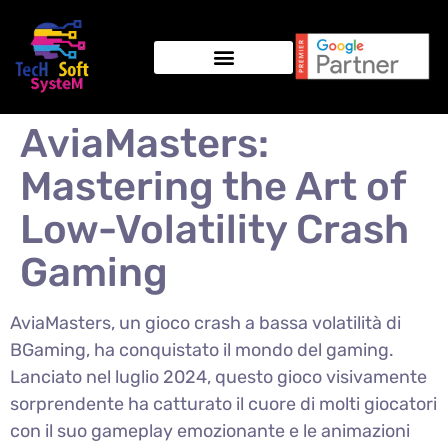
AviaMasters:
Mastering the Art of
Low-Volatility Crash
Gaming
AviaMasters, un gioco crash a bassa volatilità di
BGaming, ha conquistato il mondo del gaming.
Lanciato nel luglio 2024, questo gioco visivamente
sorprendente ha catturato il cuore di molti giocatori
con il suo gameplay emozionante e le animazioni