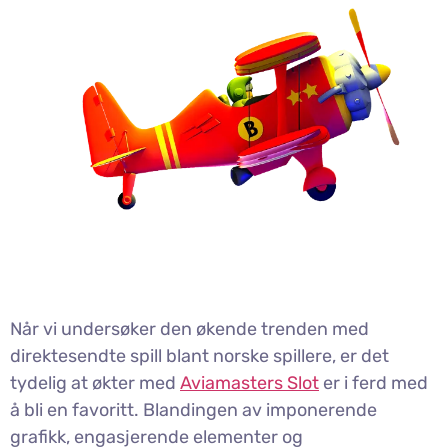
Når vi undersøker den økende trenden med
direktesendte spill blant norske spillere, er det
tydelig at økter med
Aviamasters Slot
er i ferd med
å bli en favoritt. Blandingen av imponerende
grafikk, engasjerende elementer og