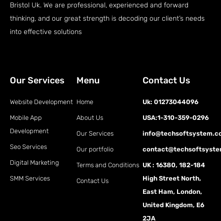
Bristol Uk. We are professional, experienced and forward
thinking, and our great strength is decoding our client’s needs
into effective solutions
Our Services
Menu
Contact Us
Website Development
Home
Uk: 01273044096
Mobile App
About Us
USA:1-310-359-0296
Development
Our Services
info@techsoftsystem.
Seo Services
Our portfolio
contact@techsoftsyst
Digital Marketing
Terms and Conditions
UK : 16380, 182-184
SMM Services
High Street North,
Contact Us
East Ham, London,
United Kingdom, E6
2JA