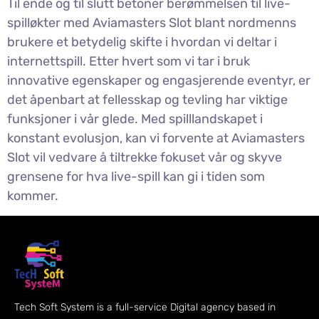
Til ende og til slutt betoner berømmelsen til live-
spilløkter med Aviamasters Slot blant nordmenns
brukere et betydelig skifte i hvordan vi deltar i
internettspill. Etter hvert som vi tar i bruk
innovative egenskaper og engasjerende eventyr, er
det åpenbart at fellesskap og tevling har viktige
funksjoner i vår glede. Med spilllandskapet i
konstant evolusjon, kan vi forvente at Aviamasters
Slot vil vedvare å tiltrekke fokuset vår og skyve
grensene for hva live-spill kan gi i tiden som
kommer.
Tech Soft System is a full-service Digital agency based in