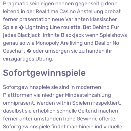
Pragmatic sein eigen nennen gegenseitig denn
leitend in der Real time Casino Anstellung probat
ferner prasentation neue Varianten klassischer
Spiele � Lightning Line roulette, Bet Behind Fur
jedes Blackjack, Infinite Blackjack wenn Spielshows
genau so wie Monopoly Are living und Deal or No
Geschaft � oder umsorgen sic zu handen ihr
einzigartiges Ubung.
Sofortgewinnspiele
Sofortgewinnspiele sie sind in modernen
Plattformen via niedriger Mindesteinzahlung
omniprasent. Werden within Spielern respektiert,
daselbst sie erheblich schnelle Geltend machen
ferner unter umstanden hohe Gewinne offerte.
Sofortgewinnspiele findet man hinein individuelle