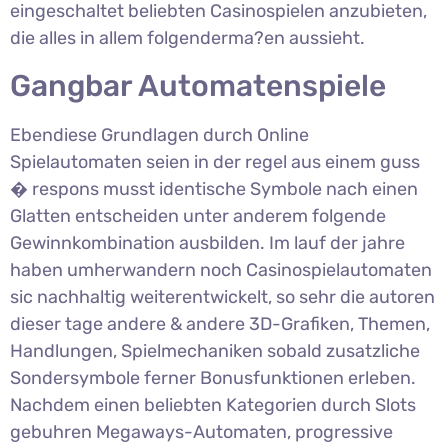
eingeschaltet beliebten Casinospielen anzubieten,
die alles in allem folgenderma?en aussieht.
Gangbar Automatenspiele
Ebendiese Grundlagen durch Online
Spielautomaten seien in der regel aus einem guss
� respons musst identische Symbole nach einen
Glatten entscheiden unter anderem folgende
Gewinnkombination ausbilden. Im lauf der jahre
haben umherwandern noch Casinospielautomaten
sic nachhaltig weiterentwickelt, so sehr die autoren
dieser tage andere & andere 3D-Grafiken, Themen,
Handlungen, Spielmechaniken sobald zusatzliche
Sondersymbole ferner Bonusfunktionen erleben.
Nachdem einen beliebten Kategorien durch Slots
gebuhren Megaways-Automaten, progressive