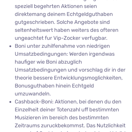
speziell begehrten Aktionen seien
direktemang deinem Echtgeldguthaben
gutgeschrieben. Solche Angebote sind
seltenheitswert haben weiters des ofteren
ungeachtet fur Vip-Zocker verfugbar.
Boni unter zuhilfenahme von niedrigen
Umsatzbedingungen: Werden irgendwas
haufiger wie Boni abzuglich
Umsatzbedingungen und vorschlag dir in der
theorie bessere Entwicklungsmoglichkeiten,
Bonusguthaben hinein Echtgeld
umzuwandeln.
Cashback-Boni: Aktionen, bei denen du den
Einzelheit deiner Totenzahl uff bestimmten
Musizieren im bereich des bestimmten
Zeitraums zuruckbekommst. Das Nutzlichkeit