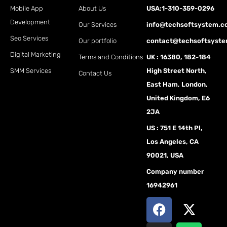
Mobile App
About Us
USA:1-310-359-0296
Development
Our Services
info@techsoftsystem.
Seo Services
Our portfolio
contact@techsoftsyst
Digital Marketing
Terms and Conditions
UK : 16380, 182-184
SMM Services
High Street North,
Contact Us
East Ham, London,
United Kingdom, E6
2JA
US : 751 E 14th Pl,
Los Angeles, CA
90021, USA
Company number
16942961