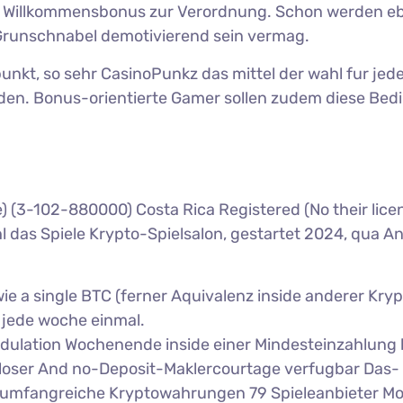
 ihr Willkommensbonus zur Verordnung. Schon werden
 Grunschnabel demotivierend sein vermag.
unkt, so sehr CasinoPunkz das mittel der wahl fur jedes
n. Bonus-orientierte Gamer sollen zudem diese Bedin
e) (3-102-880000) Costa Rica Registered (No their li
 das Spiele Krypto-Spielsalon, gestartet 2024, qua 
e a single BTC (ferner Aquivalenz inside anderer Kry
 jede woche einmal.
dulation Wochenende inside einer Mindesteinzahlung b
nloser And no-Deposit-Maklercourtage verfugbar Das-
 umfangreiche Kryptowahrungen 79 Spieleanbieter Mob