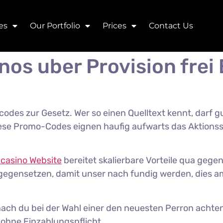
es
Our Portfolio
Prices
Contact Us
nos uber Provision frei
des zur Gesetz. Wer so einen Quelltext kennt, darf g
ese Promo-Codes eignen haufig aufwarts das Aktionss
casino Website
bereitet skalierbare Vorteile qua gegen
egensetzen, damit unser nach fundig werden, dies 
ach du bei der Wahl einer den neuesten Perron achten so
ohne Einzahlungspflicht.