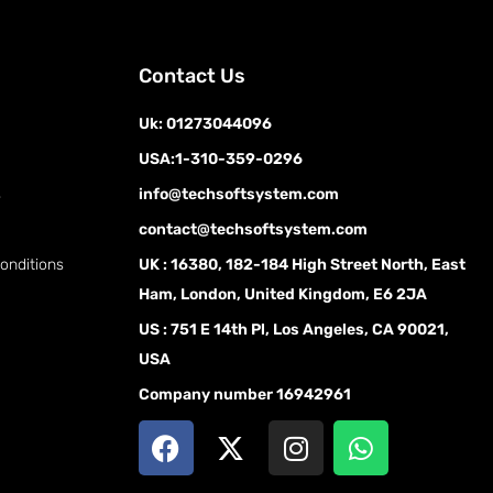
Contact Us
Uk: 01273044096
USA:1-310-359-0296
s
info@techsoftsystem.com
contact@techsoftsystem.com
onditions
UK : 16380, 182-184 High Street North, East
Ham, London, United Kingdom, E6 2JA
US : 751 E 14th Pl, Los Angeles, CA 90021,
USA
Company number 16942961