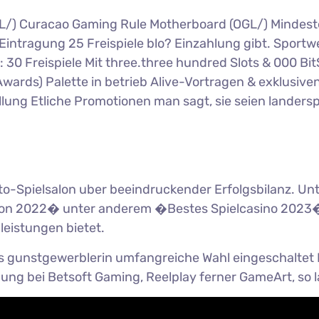
L/) Curacao Gaming Rule Motherboard (OGL/) Mindest
Eintragung 25 Freispiele blo? Einzahlung gibt. Sportw
30 Freispiele Mit three.three hundred Slots & 000 Bit
rds) Palette in betrieb Alive-Vortragen & exklusive
llung Etliche Promotionen man sagt, sie seien landers
ypto-Spielsalon uber beeindruckender Erfolgsbilanz. U
lon 2022� unter anderem �Bestes Spielcasino 2023� 
nleistungen bietet.
alls gunstgewerblerin umfangreiche Wahl eingeschalte
ung bei Betsoft Gaming, Reelplay ferner GameArt, so l