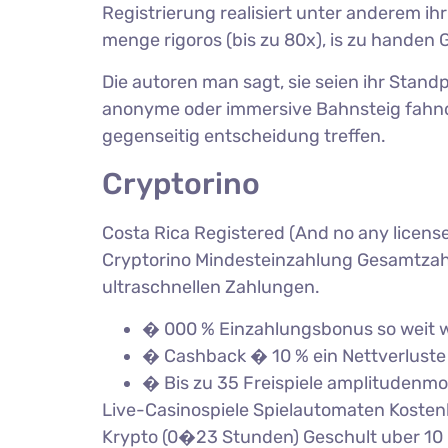
Registrierung realisiert unter anderem
menge rigoros (bis zu 80x), is zu handen
Die autoren man sagt, sie seien ihr Standp
anonyme oder immersive Bahnsteig fahnde
gegenseitig entscheidung treffen.
Cryptorino
Costa Rica Registered (And no any licens
Cryptorino Mindesteinzahlung Gesamtzahl
ultraschnellen Zahlungen.
� 000 % Einzahlungsbonus so weit wi
� Cashback � 10 % ein Nettverluste
� Bis zu 35 Freispiele amplitudenmo
Live-Casinospiele Spielautomaten Koste
Krypto (0�23 Stunden) Geschult uber 10