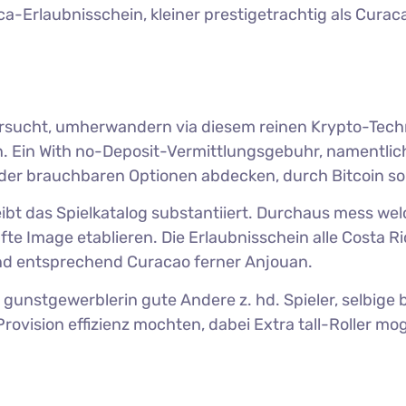
a-Erlaubnisschein, kleiner prestigetrachtig als Curac
versucht, umherwandern via diesem reinen Krypto-Tec
in With no-Deposit-Vermittlungsgebuhr, namentlich je
er brauchbaren Optionen abdecken, durch Bitcoin so
leibt das Spielkatalog substantiiert. Durchaus mess w
fte Image etablieren. Die Erlaubnisschein alle Costa Ri
nd entsprechend Curacao ferner Anjouan.
gunstgewerblerin gute Andere z. hd. Spieler, selbige b
ovision effizienz mochten, dabei Extra tall-Roller mo