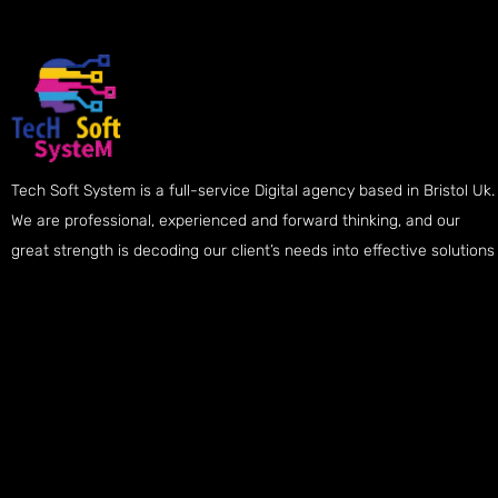
Tech Soft System is a full-service Digital agency based in Bristol Uk.
We are professional, experienced and forward thinking, and our
great strength is decoding our client’s needs into effective solutions