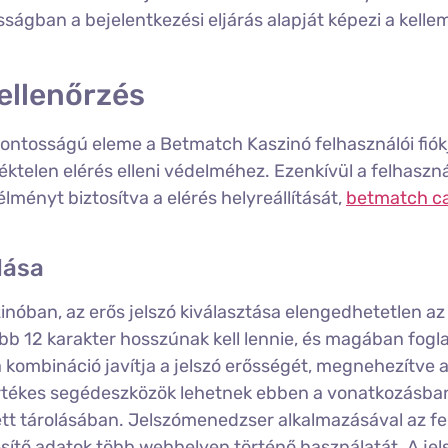
ágban a bejelentkezési eljárás alapját képezi a kellem
ellenőrzés
tfontosságú eleme a Betmatch Kaszinó felhasználói fiók
ktelen elérés elleni védelméhez. Ezenkívül a felhaszná
élményt biztosítva a elérés helyreállítását,
betmatch ca
dása
inóban, az erős jelszó kiválasztása elengedhetetlen a
bb 12 karakter hosszúnak kell lennie, és magában fogla
 kombináció javítja a jelszó erősségét, megnehezítve 
k értékes segédeszközök lehetnek ebben a vonatkozásba
ett tárolásában. Jelszómenedzser alkalmazásával az fe
lesítő adatok több webhelyen történő használatát. A je