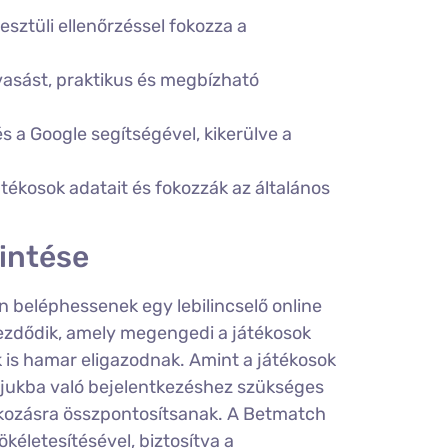
sztüli ellenőrzéssel fokozza a
lvasást, praktikus és megbízható
 a Google segítségével, kikerülve a
tékosok adatait és fokozzák az általános
intése
 beléphessenek egy lebilincselő online
kezdődik, amely megengedi a játékosok
k is hamar eligazodnak. Amint a játékosok
filjukba való bejelentkezéshez szükséges
rakozásra összpontosítsanak. A Betmatch
kéletesítésével, biztosítva a