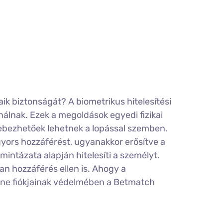
ik biztonságát? A biometrikus hitelesítési
álnak. Ezek a megoldások egyedi fizikai
ebezhetőek lehetnek a lopással szemben.
gyors hozzáférést, ugyanakkor erősítve a
ntázata alapján hitelesíti a személyt.
n hozzáférés ellen is. Ahogy a
line fiókjainak védelmében a Betmatch