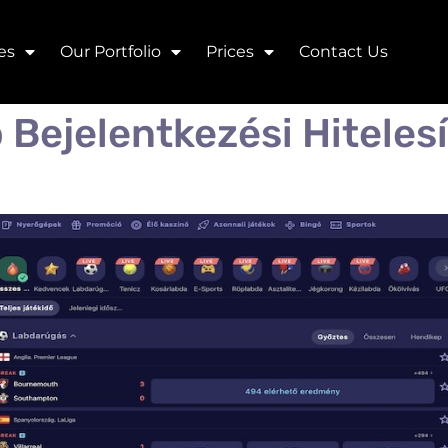
es
Our Portfolio
Prices
Contact Us
Bejelentkezési Hiteles