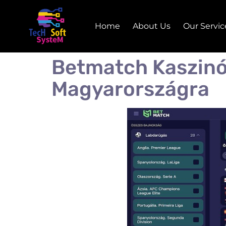
Home
About Us
Our Servic
Betmatch Kaszinó 
Magyarországra