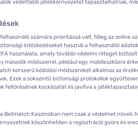
lók védettebb játékkörnyezetet tapasztalhatnak, miköz
dések
felhasználó számára prioritássá vált, főleg az online
ztonsági intézkedéseket használ a felhasználói adatok
s 2FA használata, amely további védelmi réteget biztosí
gy második módszerrel, például egy mobileszközre érke
tch korszerű kódolási módszereket alkalmaz az érzéke
ek. Ezek a sokszintű biztonsági protokollok együttesen 
k feltörésének kockázatát és javítva a játéktapasztala
a a Betmatch Kaszinóban nem csak a védelmet növeli, h
 környezetnek köszönhetően a regisztráció gyors és ere