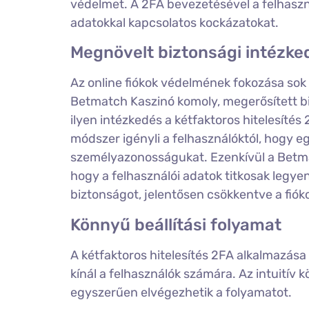
védelmet. A 2FA bevezetésével a felhaszná
adatokkal kapcsolatos kockázatokat.
Megnövelt biztonsági intézke
Az online fiókok védelmének fokozása sok 
Betmatch Kaszinó komoly, megerősített bi
ilyen intézkedés a kétfaktoros hitelesíté
módszer igényli a felhasználóktól, hogy e
személyazonosságukat. Ezenkívül a Betma
hogy a felhasználói adatok titkosak legyen
biztonságot, jelentősen csökkentve a fióko
Könnyű beállítási folyamat
A kétfaktoros hitelesítés 2FA alkalmazás
kínál a felhasználók számára. Az intuitív
egyszerűen elvégezhetik a folyamatot.