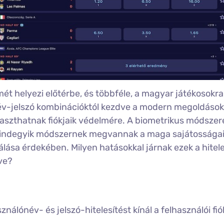
t helyezi előtérbe, és többféle, a magyar játékosokra 
év-jelszó kombinációktól kezdve a modern megoldásokig,
álaszthatnak fiókjaik védelmére. A biometrikus módsze
indegyik módszernek megvannak a maga sajátosságai, 
sa érdekében. Milyen hatásokkal járnak ezek a hiteles
ve?
nálónév- és jelszó-hitelesítést kínál a felhasználói f