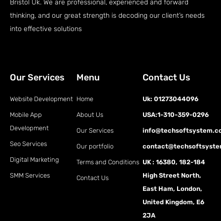
Bristol Uk. We are professional, experienced and forward
thinking, and our great strength is decoding our client’s needs
into effective solutions
Our Services
Menu
Contact Us
Website Development
Home
Uk: 01273044096
Mobile App
About Us
USA:1-310-359-0296
Development
Our Services
info@techsoftsystem.
Seo Services
Our portfolio
contact@techsoftsyst
Digital Marketing
Terms and Conditions
UK : 16380, 182-184
SMM Services
High Street North,
Contact Us
East Ham, London,
United Kingdom, E6
2JA