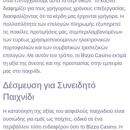
όταν επιτυγχάνουμε αυτά τα σερί νικών. Το καζίνο
διαφημίζει για τους γρήγορους χρόνους επεξεργασίας,
διασφαλίζοντας ότι τα κέρδη μας έρχονται γρήγορα. Η
πολλαπλότητα των επιλογών πληρωμής εξυπηρετεί
τις ποικίλες προτιμήσεις μας, συμπεριλαμβανομένων
των ευρέως χρησιμοποιούμενων ηλεκτρονικών
πορτοφολιών και των συμβατικών τραπεζικών
επιλογών. Με αυτόν τον τρόπο, το Bizzo Casino εκτιμά
τη αξία της άνεσης και της προστασίας στην εμπειρία
μας στο παιχνίδι.
Δέσμευση για Συνειδητό
Παιχνίδι
Η κατανόηση της αξίας του ασφαλούς παιχνιδιού είναι
ουσιώδης για εμάς ως παίχτες, ειδικά σε ένα
περιβάλλον τόσο ενδιαφέρον όσο το Bizzo Casino. Η