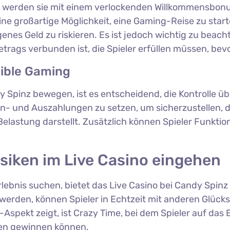
, werden sie mit einem verlockenden Willkommensbonu
ine großartige Möglichkeit, eine Gaming-Reise zu star
genes Geld zu riskieren. Es ist jedoch wichtig zu beach
ags verbunden ist, die Spieler erfüllen müssen, bev
ible Gaming
y Spinz bewegen, ist es entscheidend, die Kontrolle ü
ür Ein- und Auszahlungen zu setzen, um sicherzustellen
 Belastung darstellt. Zusätzlich können Spieler Funkti
siken im Live Casino eingehen
lerlebnis suchen, bietet das Live Casino bei Candy Spi
 werden, können Spieler in Echtzeit mit anderen Glückss
-Aspekt zeigt, ist Crazy Time, bei dem Spieler auf da
en gewinnen können.