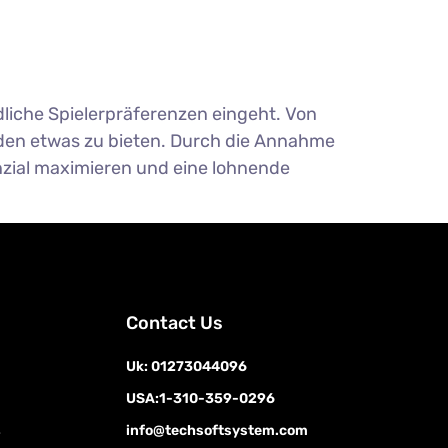
dliche Spielerpräferenzen eingeht. Von
jeden etwas zu bieten. Durch die Annahme
nzial maximieren und eine lohnende
Contact Us
Uk: 01273044096
USA:1-310-359-0296
s
info@techsoftsystem.com