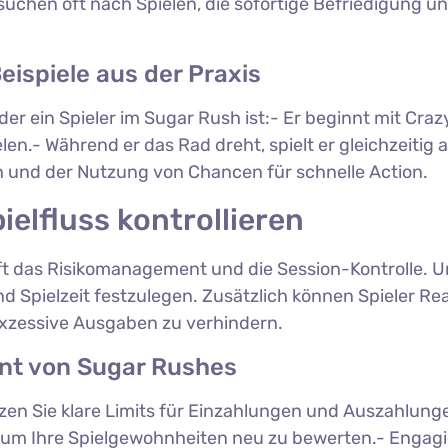
n, suchen oft nach Spielen, die sofortige Befriedigun
eispiele aus der Praxis
der ein Spieler im Sugar Rush ist:- Er beginnt mit Craz
n.- Während er das Rad dreht, spielt er gleichzeitig a
nn und der Nutzung von Chancen für schnelle Action.
elfluss kontrollieren
t das Risikomanagement und die Session-Kontrolle. Um 
d Spielzeit festzulegen. Zusätzlich können Spieler Re
xzessive Ausgaben zu verhindern.
nt von Sugar Rushes
zen Sie klare Limits für Einzahlungen und Auszahlunge
um Ihre Spielgewohnheiten neu zu bewerten.- Engagier