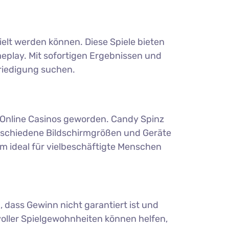
elt werden können. Diese Spiele bieten
meplay. Mit sofortigen Ergebnissen und
friedigung suchen.
on Online Casinos geworden. Candy Spinz
verschiedene Bildschirmgrößen und Geräte
rm ideal für vielbeschäftigte Menschen
, dass Gewinn nicht garantiert ist und
voller Spielgewohnheiten können helfen,