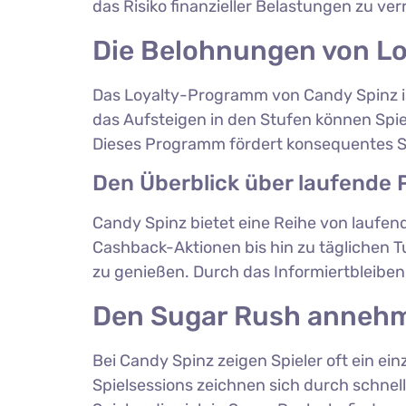
das Risiko finanzieller Belastungen zu ver
Die Belohnungen von L
Das Loyalty-Programm von Candy Spinz ist
das Aufsteigen in den Stufen können Spie
Dieses Programm fördert konsequentes Spi
Den Überblick über laufende
Candy Spinz bietet eine Reihe von laufen
Cashback-Aktionen bis hin zu täglichen T
zu genießen. Durch das Informiertbleiben 
Den Sugar Rush annehm
Bei Candy Spinz zeigen Spieler oft ein ei
Spielsessions zeichnen sich durch schne