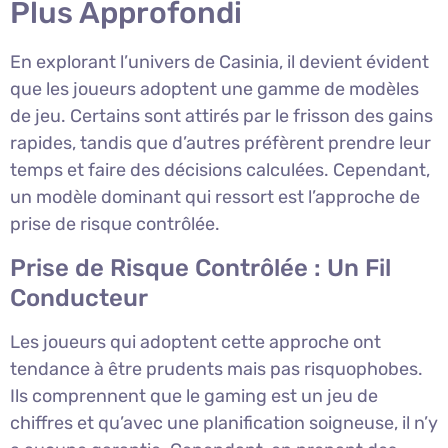
Plus Approfondi
En explorant l’univers de Casinia, il devient évident
que les joueurs adoptent une gamme de modèles
de jeu. Certains sont attirés par le frisson des gains
rapides, tandis que d’autres préfèrent prendre leur
temps et faire des décisions calculées. Cependant,
un modèle dominant qui ressort est l’approche de
prise de risque contrôlée.
Prise de Risque Contrôlée : Un Fil
Conducteur
Les joueurs qui adoptent cette approche ont
tendance à être prudents mais pas risquophobes.
Ils comprennent que le gaming est un jeu de
chiffres et qu’avec une planification soigneuse, il n’y