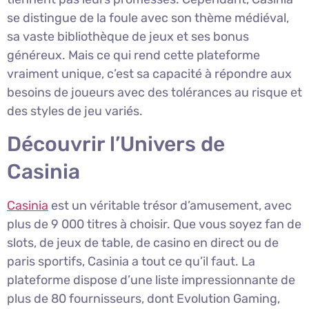
se distingue de la foule avec son thème médiéval,
sa vaste bibliothèque de jeux et ses bonus
généreux. Mais ce qui rend cette plateforme
vraiment unique, c’est sa capacité à répondre aux
besoins de joueurs avec des tolérances au risque et
des styles de jeu variés.
Découvrir l’Univers de
Casinia
Casinia
est un véritable trésor d’amusement, avec
plus de 9 000 titres à choisir. Que vous soyez fan de
slots, de jeux de table, de casino en direct ou de
paris sportifs, Casinia a tout ce qu’il faut. La
plateforme dispose d’une liste impressionnante de
plus de 80 fournisseurs, dont Evolution Gaming,