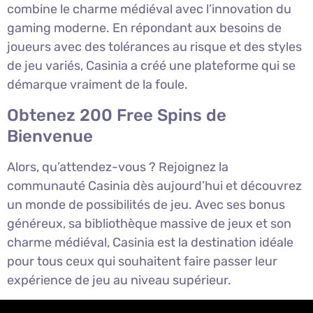
combine le charme médiéval avec l’innovation du
gaming moderne. En répondant aux besoins de
joueurs avec des tolérances au risque et des styles
de jeu variés, Casinia a créé une plateforme qui se
démarque vraiment de la foule.
Obtenez 200 Free Spins de
Bienvenue
Alors, qu’attendez-vous ? Rejoignez la
communauté Casinia dès aujourd’hui et découvrez
un monde de possibilités de jeu. Avec ses bonus
généreux, sa bibliothèque massive de jeux et son
charme médiéval, Casinia est la destination idéale
pour tous ceux qui souhaitent faire passer leur
expérience de jeu au niveau supérieur.