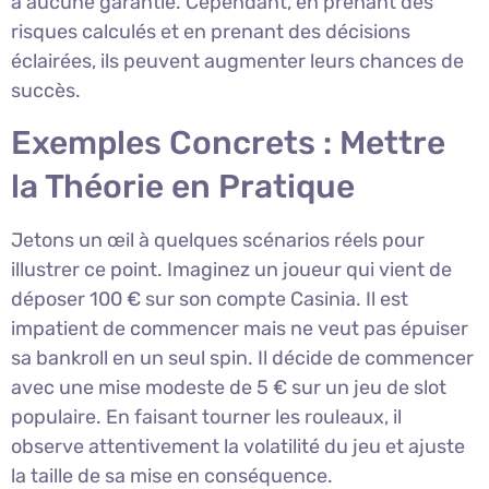
a aucune garantie. Cependant, en prenant des
risques calculés et en prenant des décisions
éclairées, ils peuvent augmenter leurs chances de
succès.
Exemples Concrets : Mettre
la Théorie en Pratique
Jetons un œil à quelques scénarios réels pour
illustrer ce point. Imaginez un joueur qui vient de
déposer 100 € sur son compte Casinia. Il est
impatient de commencer mais ne veut pas épuiser
sa bankroll en un seul spin. Il décide de commencer
avec une mise modeste de 5 € sur un jeu de slot
populaire. En faisant tourner les rouleaux, il
observe attentivement la volatilité du jeu et ajuste
la taille de sa mise en conséquence.