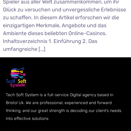
Spieler aus aller Welt zusammenkommen, um ihr
Glück zu versuchen und unvergessliche Erlebnisse
zu schaffen. In diesem Artikel erforschen wir die
einzigartigen Merkmale, Angebote und das
Ambiente dieses beliebten Online-Casinos.
Inhaltsverzeichnis 1. Einführung 2. Das
umfangreiche […]
Tech Soft System is a full-service Digital agency based in
Bristol Uk. We are professional, experienced and forward
thinking, and our great strength is decoding our client’s needs
into effective solutions