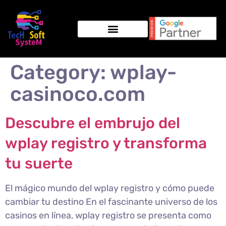
Category:
wplay-
casinoco.com
Descubre el embrujo del
wplay registro y transforma
tu suerte
El mágico mundo del wplay registro y cómo puede
cambiar tu destino En el fascinante universo de los
casinos en línea, wplay registro se presenta como