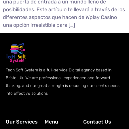
una puerta de entrada a un mundo lleno de
posibilidades. Este artículo te llevará a través de los
diferentes aspectos que hacen de Wplay Casino
una opción irresistible para […]
Tech Soft System is a full-service Digital agency based in
Bristol Uk. We are professional, experienced and forward
thinking, and our great strength is decoding our client’s needs
into effective solutions
Our Services
Menu
Contact Us