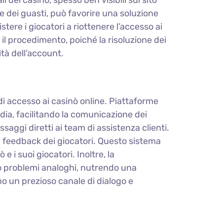
e dei guasti, può favorire una soluzione
stere i giocatori a riottenere l’accesso ai
il procedimento, poiché la risoluzione dei
tà dell’account.
 di accesso ai casinò online. Piattaforme
dia, facilitando la comunicazione dei
saggi diretti ai team di assistenza clienti.
ai feedback dei giocatori. Questo sistema
 i suoi giocatori. Inoltre, la
no problemi analoghi, nutrendo una
no un prezioso canale di dialogo e