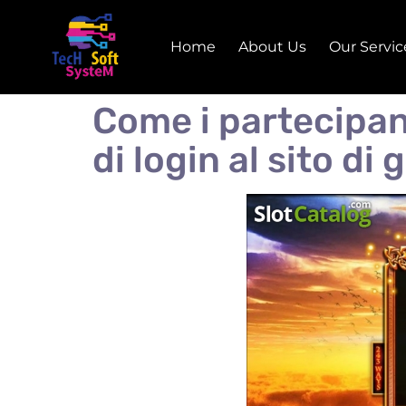
Home
About Us
Our Servic
Come i partecipant
di login al sito di