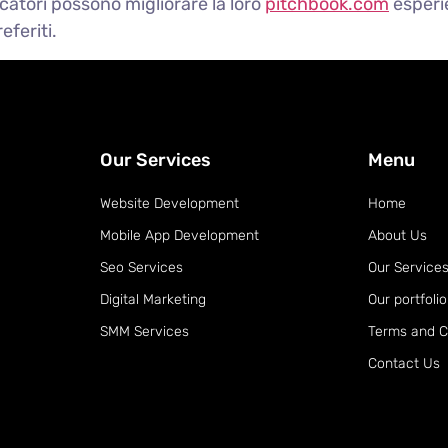
catori possono migliorare la loro
pitchbook.com
esperi
eferiti.
Our Services
Menu
Website Development
Home
Mobile App Development
About Us
Seo Services
Our Service
Digital Marketing
Our portfolio
SMM Services
Terms and C
Contact Us