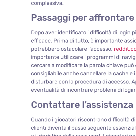
complessiva.
Passaggi per affrontare 
Dopo aver identificato i difficoltà di login
efficace. Prima di tutto, è importante assic
potrebbero ostacolare l’accesso.
reddit.c
importante utilizzare i programmi di navigaz
cercare a modificare la parola chiave può e
consigliabile anche cancellare la cache e i
disturbare con la procedura di accesso. A
eventualità di incontrare problemi di login d
Contattare l’assistenza 
Quando i giocatori riscontrano difficoltà di
clienti diventa il passo seguente essenzial
e il ripristino della password. I giocatori po