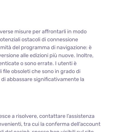
diverse misure per affrontarli in modo
potenziali ostacoli di connessione
rmità del programma di navigazione: è
versione alle edizioni più nuove. Inoltre,
nticate o sono errate. I utenti è
 file obsoleti che sono in grado di
 di abbassare significativamente la
esce a risolvere, contattare l’assistenza
nvenienti, tra cui la conferma dell’account
li del casinò, spesso ben visibili sul sito