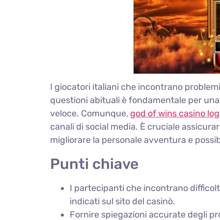
I giocatori italiani che incontrano problem
questioni abituali è fondamentale per una r
veloce. Comunque,
god of wins casino log
canali di social media. È cruciale assicur
migliorare la personale avventura e possi
Punti chiave
I partecipanti che incontrano difficolt
indicati sul sito del casinò.
Fornire spiegazioni accurate degli pro