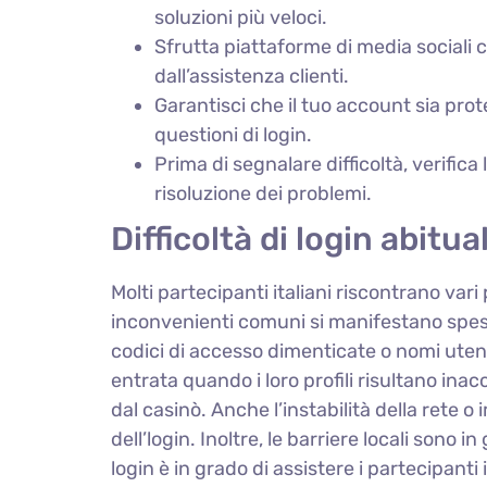
soluzioni più veloci.
Sfrutta piattaforme di media sociali 
dall’assistenza clienti.
Garantisci che il tuo account sia prot
questioni di login.
Prima di segnalare difficoltà, verific
risoluzione dei problemi.
Difficoltà di login abitual
Molti partecipanti italiani riscontrano vari
inconvenienti comuni si manifestano spesso
codici di accesso dimenticate o nomi utente
entrata quando i loro profili risultano ina
dal casinò. Anche l’instabilità della rete 
dell’login. Inoltre, le barriere locali sono 
login è in grado di assistere i partecipanti