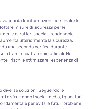
alvaguarda le informazioni personali e le
adottare misure di sicurezza per le
eri e caratteri speciali, rendendole
nt aumenta ulteriormente la sicurezza.
edendo una seconda verifica durante
olo tramite piattaforme ufficiali. Nel
te i rischi e ottimizzare l’esperienza di
no diverse soluzioni. Seguendo le
ti o sfruttando i social media, i giocatori
 fondamentale per evitare futuri problemi