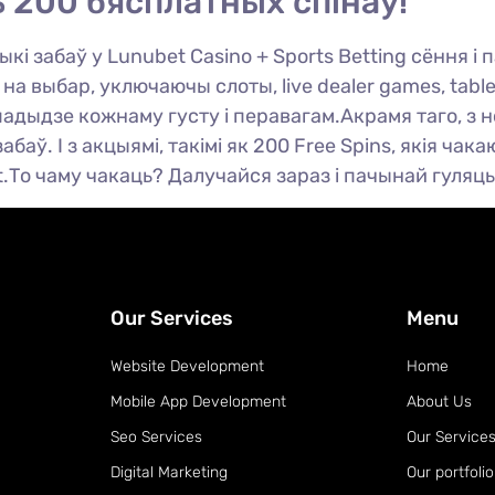
 200 бясплатных спінаў!
кі забаў у Lunubet Casino + Sports Betting сёння 
а выбар, уключаючы слоты, live dealer games, table 
 падыдзе кожнаму густу і перавагам.Акрамя таго, з н
абаў. І з акцыямі, такімі як 200 Free Spins, якія ча
То чаму чакаць? Далучайся зараз і пачынай гуляць
Our Services
Menu
Website Development
Home
Mobile App Development
About Us
Seo Services
Our Service
Digital Marketing
Our portfolio