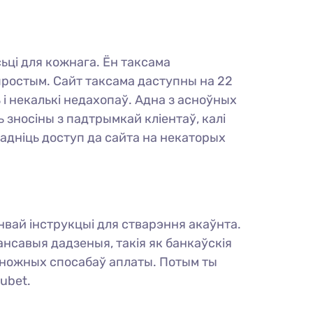
сьці для кожнага. Ён таксама
 простым. Сайт таксама даступны на 22
ь і некалькі недахопаў. Адна з асноўных
зносіны з падтрымкай кліентаў, калі
адніць доступ да сайта на некаторых
онвай інструкцыі для стварэння акаўнта.
ансавыя дадзеныя, такія як банкаўскія
 множных спосабаў аплаты. Потым ты
ubet.