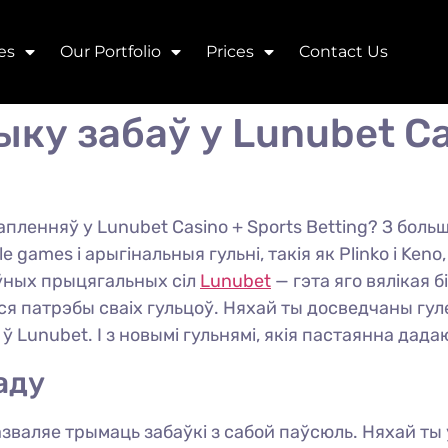
es
Our Portfolio
Prices
Contact Us
ку забаў у Lunubet Ca
хапленняў у Lunubet Casino + Sports Betting? З боль
e games і арыгінальныя гульні, такія як Plinko і Ke
оўных прыцягальных сіл
Lunubet
— гэта яго вялікая б
ыся патрэбы сваіх гульцоў. Няхай ты досведчаны гул
 Lunubet. І з новымі гульнямі, якія пастаянна дадаю
аду
валяе трымаць забаўкі з сабой паўсюль. Няхай ты ў