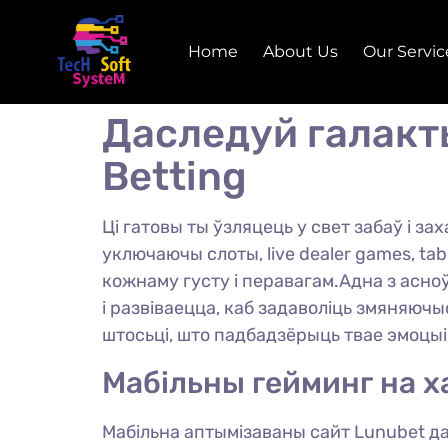
Home
About Us
Our Servic
Даследуй галакты
Betting
Ці гатовы ты ўзляцець у свет забаў і за
уключаючы слоты, live dealer games, tabl
кожнаму густу і перавагам.Адна з асн
і развіваецца, каб задаволіць змяняюч
штосьці, што падбадзёрыць твае эмоцыі ў
Мабільны гейминг на х
Мабільна аптымізаваны сайт Lunubet даз