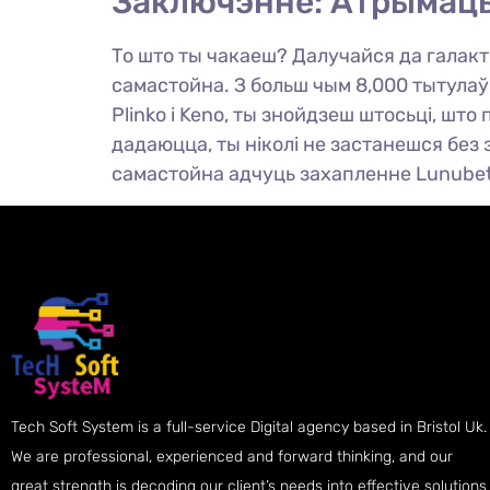
Заключэнне: Атрымаць
То што ты чакаеш? Далучайся да галакты
самастойна. З больш чым 8,000 тытулаў н
Plinko і Keno, ты знойдзеш штосьці, што
дадаюцца, ты ніколі не застанешся без з
самастойна адчуць захапленне Lunubet.
Tech Soft System is a full-service Digital agency based in Bristol Uk.
We are professional, experienced and forward thinking, and our
great strength is decoding our client’s needs into effective solutions