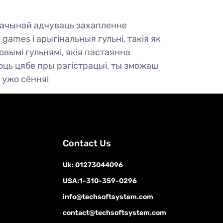
і пачынай адчуваць захапленне
games і арыгінальныя гульні, такія як
овымі гульнямі, якія пастаянна
каюць цябе пры рэгістрацыі, ты зможаш
 ужо сёння!
Contact Us
Uk: 01273044096
USA:1-310-359-0296
s
info@techsoftsystem.com
contact@techsoftsystem.com