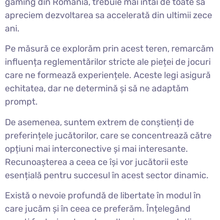
gaming din România, trebuie mai întâi de toate să
apreciem dezvoltarea sa accelerată din ultimii zece
ani.
Pe măsură ce explorăm prin acest teren, remarcăm
influența reglementărilor stricte ale pieței de jocuri
care ne formează experiențele. Aceste legi asigură
echitatea, dar ne determină și să ne adaptăm
prompt.
De asemenea, suntem extrem de conștienți de
preferințele jucătorilor, care se concentrează către
opțiuni mai interconective și mai interesante.
Recunoașterea a ceea ce își vor jucătorii este
esențială pentru succesul în acest sector dinamic.
Există o nevoie profundă de libertate în modul în
care jucăm și în ceea ce preferăm. Înțelegând