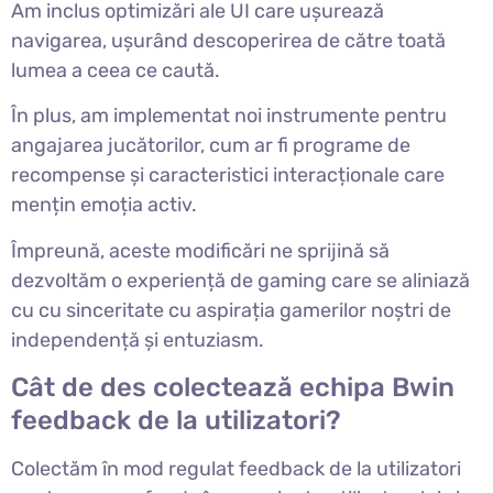
Am inclus optimizări ale UI care ușurează
navigarea, ușurând descoperirea de către toată
lumea a ceea ce caută.
În plus, am implementat noi instrumente pentru
angajarea jucătorilor, cum ar fi programe de
recompense și caracteristici interacționale care
mențin emoția activ.
Împreună, aceste modificări ne sprijină să
dezvoltăm o experiență de gaming care se aliniază
cu cu sinceritate cu aspirația gamerilor noștri de
independență și entuziasm.
Cât de des colectează echipa Bwin
feedback de la utilizatori?
Colectăm în mod regulat feedback de la utilizatori