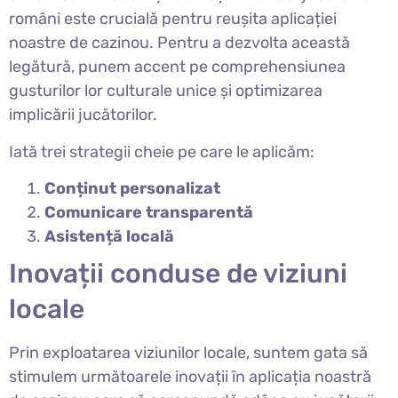
români este crucială pentru reușita aplicației
noastre de cazinou. Pentru a dezvolta această
legătură, punem accent pe comprehensiunea
gusturilor lor culturale unice și optimizarea
implicării jucătorilor.
Iată trei strategii cheie pe care le aplicăm:
Conținut personalizat
Comunicare transparentă
Asistență locală
Inovații conduse de viziuni
locale
Prin exploatarea viziunilor locale, suntem gata să
stimulem următoarele inovații în aplicația noastră