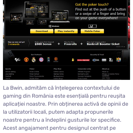
La Bwin, admităm că înțelegerea contextului de
gaming din România este esențială pentru reușita
aplicației noastre. Prin obținerea activă de opinii de
la utilizatorii locali, putem adapta propunerile
noastre pentru a îndeplini gusturile lor specifice.
Acest angajament pentru designul centrat pe