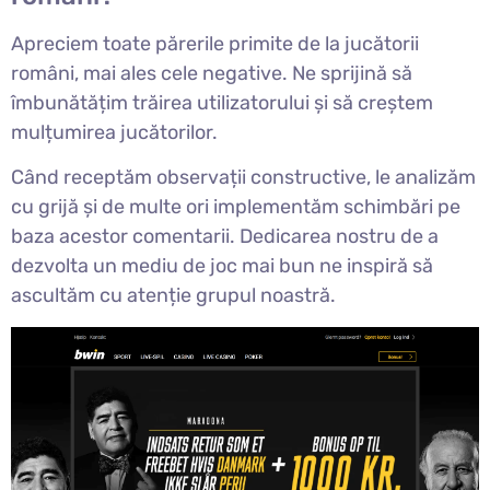
Apreciem toate părerile primite de la jucătorii
români, mai ales cele negative. Ne sprijină să
îmbunătățim trăirea utilizatorului și să creștem
mulțumirea jucătorilor.
Când receptăm observații constructive, le analizăm
cu grijă și de multe ori implementăm schimbări pe
baza acestor comentarii. Dedicarea nostru de a
dezvolta un mediu de joc mai bun ne inspiră să
ascultăm cu atenție grupul noastră.