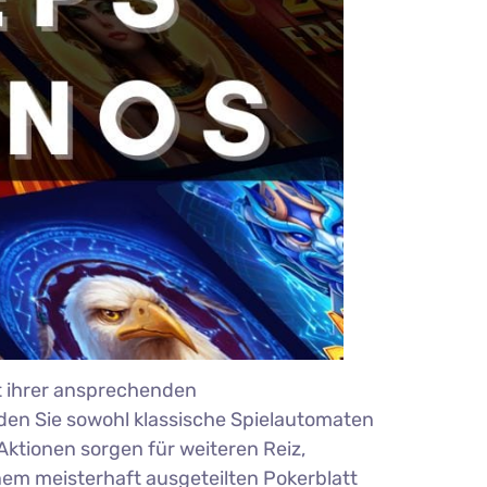
t ihrer ansprechenden
inden Sie sowohl klassische Spielautomaten
ktionen sorgen für weiteren Reiz,
nem meisterhaft ausgeteilten Pokerblatt