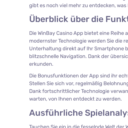
gibt es noch viel mehr zu entdecken, was 
Überblick über die Fun
Die WinBay Casino App bietet eine Reihe an
modernster Technologie werden Sie die re
Unterhaltung direkt auf Ihr Smartphone b
blitzschnelle Navigation. Dank der übersi
erkunden.
Die Bonusfunktionen der App sind ihr echt
Stellen Sie sich vor, regelmäßig Belohnun
Dank fortschrittlicher Technologie verwa
warten, von Ihnen entdeckt zu werden.
Ausführliche Spielanaly
Tauchen Sie ein in die fesselnde Welt der