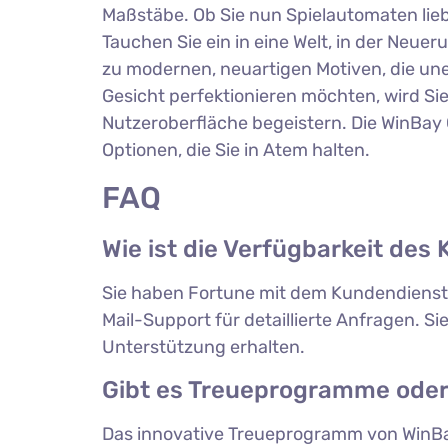
Maßstäbe. Ob Sie nun Spielautomaten lieben
Tauchen Sie ein in eine Welt, in der Neuer
zu modernen, neuartigen Motiven, die un
Gesicht perfektionieren möchten, wird Si
Nutzeroberfläche begeistern. Die WinBay Ca
Optionen, die Sie in Atem halten.
FAQ
Wie ist die Verfügbarkeit de
Sie haben Fortune mit dem Kundendienst v
Mail-Support für detaillierte Anfragen. Si
Unterstützung erhalten.
Gibt es Treueprogramme oder
Das innovative Treueprogramm von WinBay