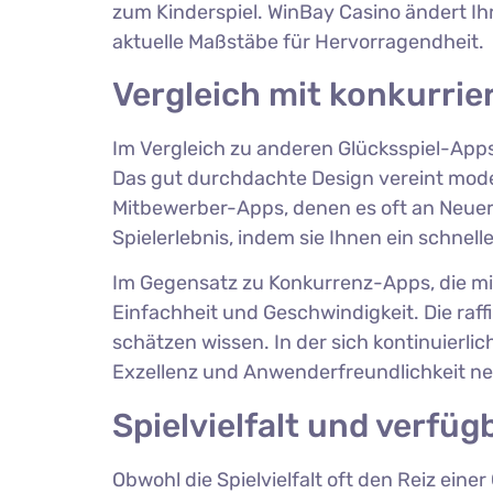
zum Kinderspiel. WinBay Casino ändert Ih
aktuelle Maßstäbe für Hervorragendheit.
Vergleich mit konkurri
Im Vergleich zu anderen Glücksspiel-Apps
Das gut durchdachte Design vereint moder
Mitbewerber-Apps, denen es oft an Neuer
Spielerlebnis, indem sie Ihnen ein schnel
Im Gegensatz zu Konkurrenz-Apps, die mi
Einfachheit und Geschwindigkeit. Die raffi
schätzen wissen. In der sich kontinuierlic
Exzellenz und Anwenderfreundlichkeit n
Spielvielfalt und verfü
Obwohl die Spielvielfalt oft den Reiz ein