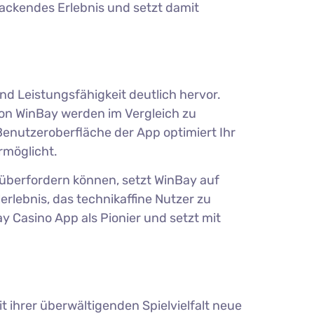
packendes Erlebnis und setzt damit
d Leistungsfähigkeit deutlich hervor.
 von WinBay werden im Vergleich zu
enutzeroberfläche der App optimiert Ihr
rmöglicht.
überfordern können, setzt WinBay auf
lerlebnis, das technikaffine Nutzer zu
ay Casino App als Pionier und setzt mit
t ihrer überwältigenden Spielvielfalt neue