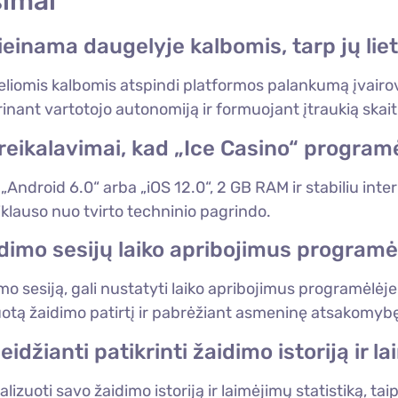
simai
ieinama daugelyje kalbomis, tarp jų lie
iomis kalbomis atspindi platformos palankumą įvairovei
stiprinant vartotojo autonomiją ir formuojant įtraukią s
reikalavimai, kad „Ice Casino“ programė
„Android 6.0“ arba „iOS 12.0“, 2 GB RAM ir stabiliu inte
lauso nuo tvirto techninio pagrindo.
aidimo sesijų laiko apribojimus programė
imo sesiją, gali nustatyti laiko apribojimus programėlėj
uotą žaidimo patirtį ir pabrėžiant asmeninę atsakomybę 
eidžianti patikrinti žaidimo istoriją ir l
izuoti savo žaidimo istoriją ir laimėjimų statistiką, ta