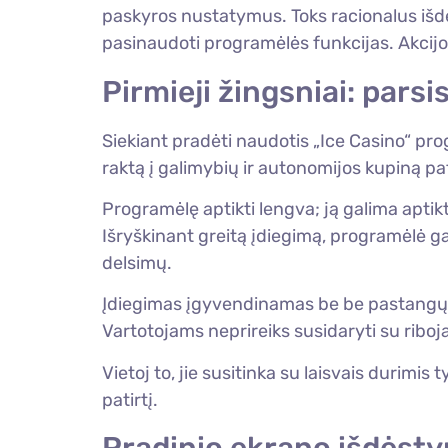
paskyros nustatymus. Toks racionalus išdė
pasinaudoti programėlės funkcijas. Akcijos 
Pirmieji žingsniai: pars
Siekiant pradėti naudotis „Ice Casino“ prog
raktą į galimybių ir autonomijos kupiną pat
Programėlę aptikti lengva; ją galima aptik
Išryškinant greitą įdiegimą, programėlė ga
delsimų.
Įdiegimas įgyvendinamas be be pastangų, 
Vartotojams neprireiks susidaryti su riboj
Vietoj to, jie susitinka su laisvais durimis 
patirtį.