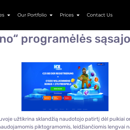
es
Our Portfolio
Prices
Contact Us
ino“ programėlės sąsaj
oje užtikrina sklandžią naudotojo patirtį dėl puikiai or
audojamomis piktogramomis, leidžiančiomis lengvai nagr