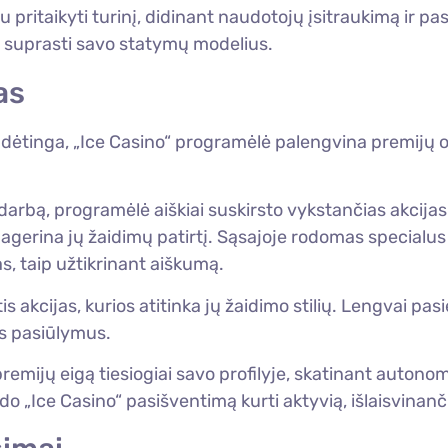
u pritaikyti turinį, didinant naudotojų įsitraukimą ir pa
s suprasti savo statymų modelius.
as
i sudėtinga, „Ice Casino“ programėlė palengvina premi
arbą, programėlė aiškiai suskirsto vykstančias akcijas 
 pagerina jų žaidimų patirtį. Sąsajoje rodomas specialus
s, taip užtikrinant aiškumą.
is akcijas, kurios atitinka jų žaidimo stilių. Lengvai pa
us pasiūlymus.
remijų eigą tiesiogiai savo profilyje, skatinant autonom
do „Ice Casino“ pasišventimą kurti aktyvią, išlaisvinan