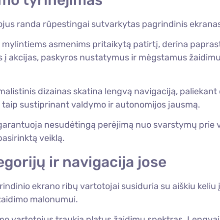
mo tyrinėjimas
jus randa rūpestingai sutvarkytas pagrindinis ekranas, 
bę mylintiems asmenims pritaikytą patirtį, derina papr
 į akcijas, paskyros nustatymus ir mėgstamus žaidimus, 
malistinis dizainas skatina lengvą navigaciją, paliekan
, taip sustiprinant valdymo ir autonomijos jausmą.
s, garantuoja nesudėtingą perėjimą nuo svarstymų prie
pasirinktą veiklą.
gorijų ir navigacija jose
dinio ekrano ribų vartotojai susiduria su aiškiu keliu į
ų žaidimo malonumui.
kimo vartotojus traukia platus žaidimų spektras. Lengv