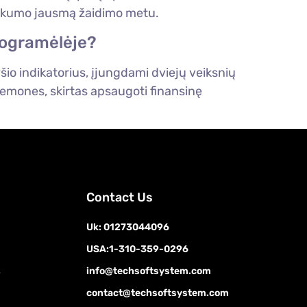
kiškumo jausmą žaidimo metu.
programėlėje?
io indikatorius, įjungdami dviejų veiksnių
iemones, skirtas apsaugoti finansinę
Contact Us
Uk: 01273044096
USA:1-310-359-0296
s
info@techsoftsystem.com
contact@techsoftsystem.com