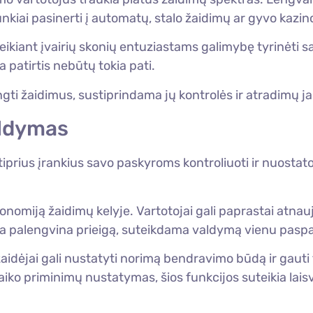
nkiai pasinerti į automatų, stalo žaidimų ar gyvo kazi
eikiant įvairių skonių entuziastams galimybę tyrinėti s
a patirtis nebūtų tokia pati.
ungti žaidimus, sustiprindama jų kontrolės ir atradimų 
aldymas
tiprius įrankius savo paskyroms kontroliuoti ir nuostato
onomiją žaidimų kelyje. Vartotojai gali paprastai atnau
a palengvina prieigą, suteikdama valdymą vienu pasp
ėjai gali nustatyti norimą bendravimo būdą ir gauti t
aiko priminimų nustatymas, šios funkcijos suteikia lai