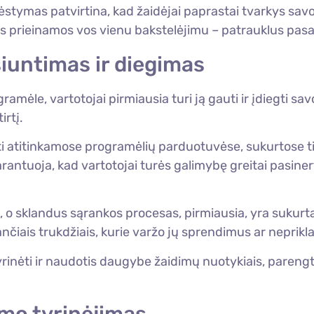
stymas patvirtina, kad žaidėjai paprastai tvarkys sav
prieinamos vos vienu bakstelėjimu – patrauklus pasaulis
isiuntimas ir diegimas
ramėle, vartotojai pirmiausia turi ją gauti ir įdiegti sa
irtį.
ti atitinkamose programėlių parduotuvėse, sukurtose tie
rantuoja, kad vartotojai turės galimybę greitai pasiner
o sklandus sąrankos procesas, pirmiausia, yra sukurta
ančiais trukdžiais, kurie varžo jų sprendimus ar nepri
tyrinėti ir naudotis daugybe žaidimų nuotykiais, parengtai