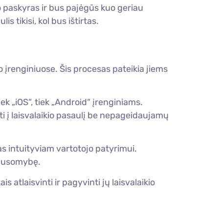
o paskyras ir bus pajėgūs kuo geriau
 tikisi, kol bus ištirtas.
vo įrenginiuose. Šis procesas pateikia jiems
k „iOS“, tiek „Android“ įrenginiams.
ti į laisvalaikio pasaulį be nepageidaujamų
s intuityviam vartotojo patyrimui.
klausomybę.
s atlaisvinti ir pagyvinti jų laisvalaikio