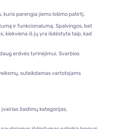
kuris parengia jiems lošimo patirtį.
astumą ir funkcionalumą. Spalvingos, bet
kiekviena iš jų yra išdėstyta taip, kad
t daug erdvės tyrinėjimui. Svarbios
 veiksmų, suteikdamas vartotojams
 įvairias žaidimų kategorijas,
ai naudojamas išdėstymas pateikia lengvai