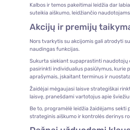
Kalbos ir temos pakeitimai leidžia dar labia
suteikia aiškumo, leidžiančio naudotojam
Akcijų ir premijų taikym
Nors tvarkytis su akcijomis gali atrodyt
naudingas funkcijas.
Sukurta siekiant supaprastinti naudotojų d
pasirinkti individualius pasiūlymus, kurie
aprašymais, įskaitant terminus ir nuostata
Žaidėjai mėgaujasi laisve strategiškai rinkt
laisvę, pranešdami vartotojus apie švieži
Be to, programėlė leidžia žaidėjams sekti p
strateginis aiškumo ir kontrolės derinys ro