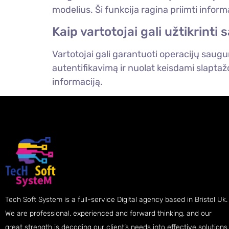
modelius. Ši funkcija ragina priimti info
Kaip vartotojai gali užtikrin
Vartotojai gali garantuoti operacijų saug
autentifikavimą ir nuolat keisdami slapta
informaciją.
Tech Soft System is a full-service Digital agency based in Bristol Uk.
We are professional, experienced and forward thinking, and our
great strength is decoding our client’s needs into effective solutions