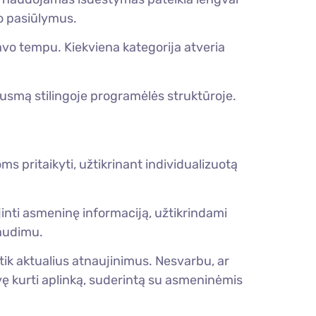
no pasiūlymus.
avo tempu. Kiekviena kategorija atveria
jausmą stilingoje programėlės struktūroje.
ms pritaikyti, užtikrinant individualizuotą
jinti asmeninę informaciją, užtikrindami
audimu.
ik aktualius atnaujinimus. Nesvarbu, ar
svę kurti aplinką, suderintą su asmeninėmis