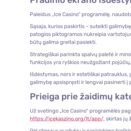
Pradinio ekrano išdėsty
Paleidus „Ice Casino“ programėlę, naudoto
Sąsaja, kurios paskirtis – suteikti galimy
patogios piktogramos nukreipia vartotojus
būtų galima greitai pasiekti.
Strategiškai parinkta spalvų paletė ir mini
funkcijos yra ryškios neužgožiant pojūčių
Išdėstymas, nors ir estetiškai patrauklu
galimybę apsispręsti ir lengvai pasinerti į 
Prieiga prie žaidimų kate
Už svetingo „Ice Casino“ programėlės pagrin
https://icekaszino.org/lt/app/
, skirtas j
Dėl stipraus nuotykių ir pasirinkimo troš