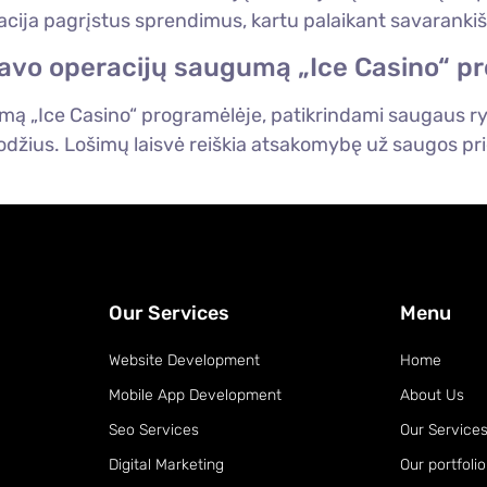
rmacija pagrįstus sprendimus, kartu palaikant savaran
ti savo operacijų saugumą „Ice Casino“ 
umą „Ice Casino“ programėlėje, patikrindami saugaus ryš
žodžius. Lošimų laisvė reiškia atsakomybę už saugos pr
Our Services
Menu
Website Development
Home
Mobile App Development
About Us
Seo Services
Our Service
Digital Marketing
Our portfolio