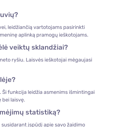
tuvių?
, leidžiančią vartotojams pasirinkti
kaitmeninę aplinką pramogų ieškotojams.
lė veiktų sklandžiai?
rneto ryšiu. Laisvės ieškotojai mėgaujasi
lėje?
e. Ši funkcija leidžia asmenims išmintingai
bei laisvę.
aimėjimų statistiką?
ip susidarant įspūdį apie savo žaidimo