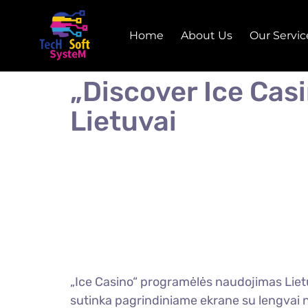
Home
About Us
Our Servic
„Discover Ice Cas
Lietuvai
„Ice Casino“ programėlės naudojimas Lietuv
sutinka pagrindiniame ekrane su lengvai n