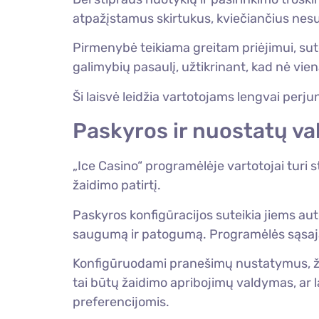
atpažįstamus skirtukus, kviečiančius nesu
Pirmenybė teikiama greitam priėjimui, sut
galimybių pasaulį, užtikrinant, kad nė vien
Ši laisvė leidžia vartotojams lengvai perj
Paskyros ir nuostatų v
„Ice Casino“ programėlėje vartotojai turi s
žaidimo patirtį.
Paskyros konfigūracijos suteikia jiems aut
saugumą ir patogumą. Programėlės sąsaj
Konfigūruodami pranešimų nustatymus, žaid
tai būtų žaidimo apribojimų valdymas, ar l
preferencijomis.