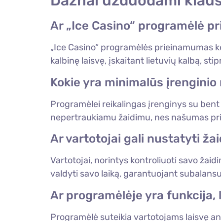
Dažnai užduodami klau
Ar „Ice Casino“ programėlė pr
„Ice Casino“ programėlės prieinamumas kel
kalbinę laisvę, įskaitant lietuvių kalbą, 
Kokie yra minimalūs įrenginio 
Programėlei reikalingas įrenginys su bent 
nepertraukiamu žaidimu, nes našumas prik
Ar vartotojai gali nustatyti ž
Vartotojai, norintys kontroliuoti savo žaid
valdyti savo laiką, garantuojant subalans
Ar programėlėje yra funkcija, l
Programėlė suteikia vartotojams laisvę anal