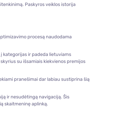
sitenkinimą. Paskyros veiklos istorija
jų optimizavimo procesą naudodama
į kategorijas ir padeda lietuviams
 skyrius su išsamiais kiekvienos premijos
siekiami pranešimai dar labiau sustiprina šią
iją ir nesudėtingą navigaciją. Šis
čią skaitmeninę aplinką.