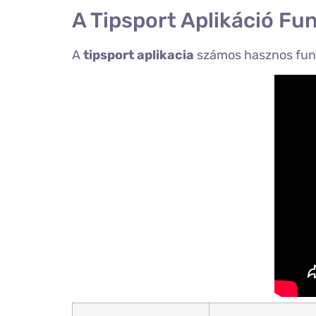
A Tipsport Aplikáció Fun
A
tipsport aplikacia
számos hasznos funkc