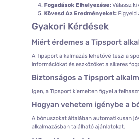
Fogadások Elhelyezése:
Válassz ki
Kövesd Az Eredményeket:
Figyeld 
Gyakori Kérdések
Miért érdemes a Tipsport alk
A Tipsport alkalmazás lehetővé teszi a sp
információkat és eszközöket a sikeres fo
Biztonságos a Tipsport alkal
Igen, a Tipsport kiemelten figyel a felhasz
Hogyan vehetem igénybe a b
A bónuszokat általában automatikusan jóváí
alkalmazásban található ajánlatokat.