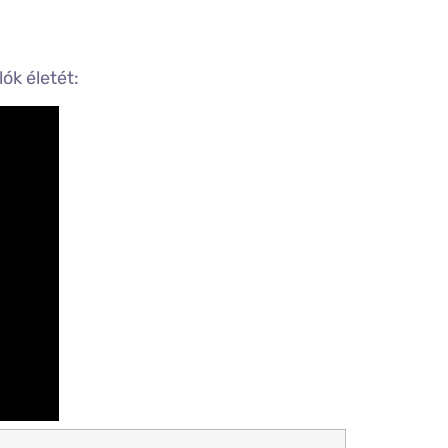
ók életét: