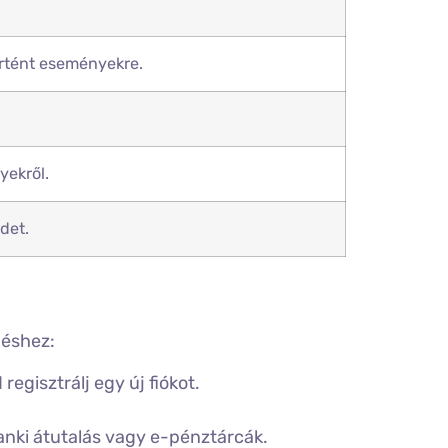
örtént eseményekre.
yekről.
det.
déshez:
egisztrálj egy új fiókot.
anki átutalás vagy e-pénztárcák.