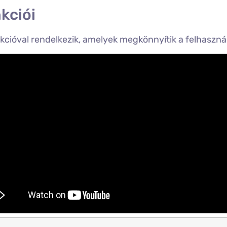
kciói
ióval rendelkezik, amelyek megkönnyítik a felhasznál