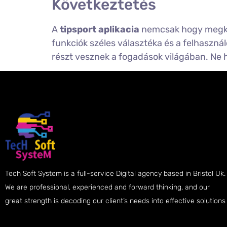
Következtetés
A
tipsport aplikacia
nemcsak hogy megkön
funkciók széles választéka és a felhaszná
részt vesznek a fogadások világában. Ne h
Tech Soft System is a full-service Digital agency based in Bristol Uk.
We are professional, experienced and forward thinking, and our
great strength is decoding our client’s needs into effective solutions