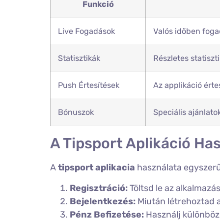
Funkció
Live Fogadások
Valós időben foga
Statisztikák
Részletes statisz
Push Értesítések
Az applikáció ért
Bónuszok
Speciális ajánlat
A Tipsport Aplikáció Ha
A
tipsport aplikacia
használata egyszerű 
Regisztráció:
Töltsd le az alkalmazás
Bejelentkezés:
Miután létrehoztad a
Pénz Befizetése:
Használj különböző