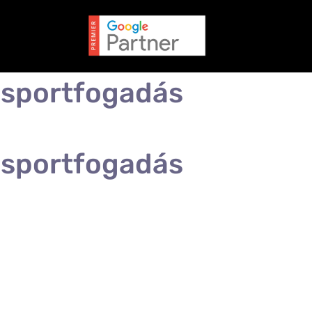
a sportfogadás
a sportfogadás