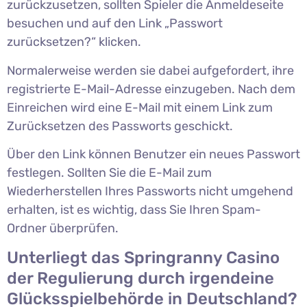
zurückzusetzen, sollten Spieler die Anmeldeseite
besuchen und auf den Link „Passwort
zurücksetzen?“ klicken.
Normalerweise werden sie dabei aufgefordert, ihre
registrierte E-Mail-Adresse einzugeben. Nach dem
Einreichen wird eine E-Mail mit einem Link zum
Zurücksetzen des Passworts geschickt.
Über den Link können Benutzer ein neues Passwort
festlegen. Sollten Sie die E-Mail zum
Wiederherstellen Ihres Passworts nicht umgehend
erhalten, ist es wichtig, dass Sie Ihren Spam-
Ordner überprüfen.
Unterliegt das Springranny Casino
der Regulierung durch irgendeine
Glücksspielbehörde in Deutschland?