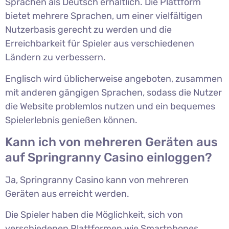
Sprachen als Deutsch erhältlich. Die Plattform
bietet mehrere Sprachen, um einer vielfältigen
Nutzerbasis gerecht zu werden und die
Erreichbarkeit für Spieler aus verschiedenen
Ländern zu verbessern.
Englisch wird üblicherweise angeboten, zusammen
mit anderen gängigen Sprachen, sodass die Nutzer
die Website problemlos nutzen und ein bequemes
Spielerlebnis genießen können.
Kann ich von mehreren Geräten aus
auf Springranny Casino einloggen?
Ja, Springranny Casino kann von mehreren
Geräten aus erreicht werden.
Die Spieler haben die Möglichkeit, sich von
verschiedenen Plattformen wie Smartphones,