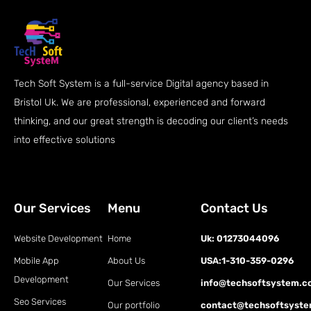
Tech Soft System is a full-service Digital agency based in
Bristol Uk. We are professional, experienced and forward
thinking, and our great strength is decoding our client’s needs
into effective solutions
Our Services
Menu
Contact Us
Website Development
Home
Uk: 01273044096
Mobile App
About Us
USA:1-310-359-0296
Development
Our Services
info@techsoftsystem.
Seo Services
Our portfolio
contact@techsoftsyst