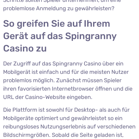
Schritte sollten Spieler unternehmen, um eine
problemlose Anmeldung zu gewährleisten?
So greifen Sie auf Ihrem
Gerät auf das Spingranny
Casino zu
Der Zugriff auf das Spingranny Casino über ein
Mobilgerät ist einfach und für die meisten Nutzer
problemlos möglich. Zunächst müssen Spieler
ihren favorisierten Internetbrowser öffnen und die
URL der Casino-Website eingeben.
Die Plattform ist sowohl für Desktop- als auch für
Mobilgeräte optimiert und gewährleistet so ein
reibungsloses Nutzungserlebnis auf verschiedenen
Bildschirmgrößen. Sobald die Seite geladen ist,