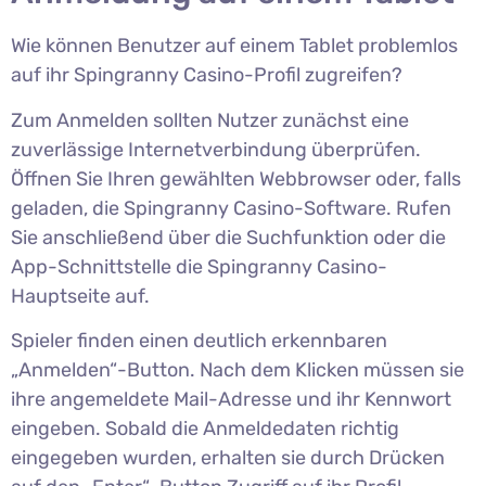
Wie können Benutzer auf einem Tablet problemlos
auf ihr Spingranny Casino-Profil zugreifen?
Zum Anmelden sollten Nutzer zunächst eine
zuverlässige Internetverbindung überprüfen.
Öffnen Sie Ihren gewählten Webbrowser oder, falls
geladen, die Spingranny Casino-Software. Rufen
Sie anschließend über die Suchfunktion oder die
App-Schnittstelle die Spingranny Casino-
Hauptseite auf.
Spieler finden einen deutlich erkennbaren
„Anmelden“-Button. Nach dem Klicken müssen sie
ihre angemeldete Mail-Adresse und ihr Kennwort
eingeben. Sobald die Anmeldedaten richtig
eingegeben wurden, erhalten sie durch Drücken