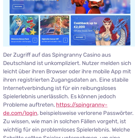
Der Zugriff auf das Spingranny Casino aus
Deutschland ist unkompliziert. Nutzer melden sich
leicht über ihren Browser oder ihre mobile App mit
ihren registrierten Zugangsdaten an. Eine stabile
Internetverbindung ist für ein reibungsloses
Spielerlebnis unerlässlich. Es können jedoch
Probleme auftreten,
https://spingranny-
de.com/login
, beispielsweise verlorene Passwörter.
Zu wissen, wie man in solchen Fällen vorgeht, ist
wichtig für ein problemloses Spielerlebnis. Welche