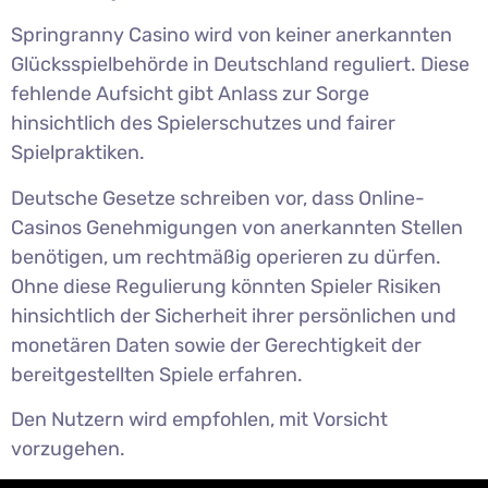
Springranny Casino wird von keiner anerkannten
Glücksspielbehörde in Deutschland reguliert. Diese
fehlende Aufsicht gibt Anlass zur Sorge
hinsichtlich des Spielerschutzes und fairer
Spielpraktiken.
Deutsche Gesetze schreiben vor, dass Online-
Casinos Genehmigungen von anerkannten Stellen
benötigen, um rechtmäßig operieren zu dürfen.
Ohne diese Regulierung könnten Spieler Risiken
hinsichtlich der Sicherheit ihrer persönlichen und
monetären Daten sowie der Gerechtigkeit der
bereitgestellten Spiele erfahren.
Den Nutzern wird empfohlen, mit Vorsicht
vorzugehen.