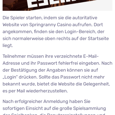
Die Spieler starten, indem sie die autoritative
Website von Springranny Casino aufrufen. Dort
angekommen, finden sie den Login-Bereich, der
sich normalerweise oben rechts auf der Startseite
liegt.
Teilnehmer müssen ihre verzeichnete E-Mail-
Adresse und ihr Passwort fehlerfrei eingeben. Nach
der Bestätigung der Angaben können sie auf
„Login“ drücken. Sollte das Passwort nicht mehr
bekannt wurde, bietet die Website die Gelegenheit,
es per Mail wiederherzustellen.
Nach erfolgreicher Anmeldung haben Sie
sofortigen Einsicht auf die große Spielsammlung