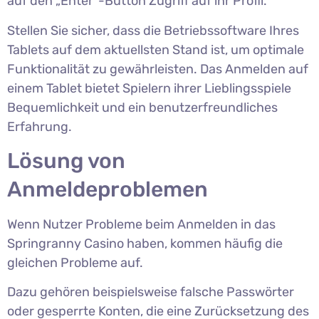
auf den „Enter“-Button Zugriff auf ihr Profil.
Stellen Sie sicher, dass die Betriebssoftware Ihres
Tablets auf dem aktuellsten Stand ist, um optimale
Funktionalität zu gewährleisten. Das Anmelden auf
einem Tablet bietet Spielern ihrer Lieblingsspiele
Bequemlichkeit und ein benutzerfreundliches
Erfahrung.
Lösung von
Anmeldeproblemen
Wenn Nutzer Probleme beim Anmelden in das
Springranny Casino haben, kommen häufig die
gleichen Probleme auf.
Dazu gehören beispielsweise falsche Passwörter
oder gesperrte Konten, die eine Zurücksetzung des