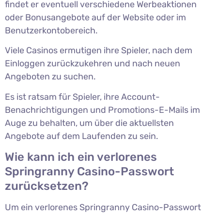
findet er eventuell verschiedene Werbeaktionen
oder Bonusangebote auf der Website oder im
Benutzerkontobereich.
Viele Casinos ermutigen ihre Spieler, nach dem
Einloggen zurückzukehren und nach neuen
Angeboten zu suchen.
Es ist ratsam für Spieler, ihre Account-
Benachrichtigungen und Promotions-E-Mails im
Auge zu behalten, um über die aktuellsten
Angebote auf dem Laufenden zu sein.
Wie kann ich ein verlorenes
Springranny Casino-Passwort
zurücksetzen?
Um ein verlorenes Springranny Casino-Passwort