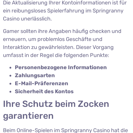
Die Aktualisierung Ihrer Kontoinformationen ist für
ein reibungsloses Spielerfahrung im Springranny
Casino unerlässlich.
Gamer sollten ihre Angaben häufig checken und
erneuern, um problemlos Geschäfte und
Interaktion zu gewährleisten. Dieser Vorgang
umfasst in der Regel die folgenden Punkte:
Personenbezogene Informationen
Zahlungsarten
E-Mail-Präferenzen
Sicherheit des Kontos
Ihre Schutz beim Zocken
garantieren
Beim Online-Spielen im Springranny Casino hat die