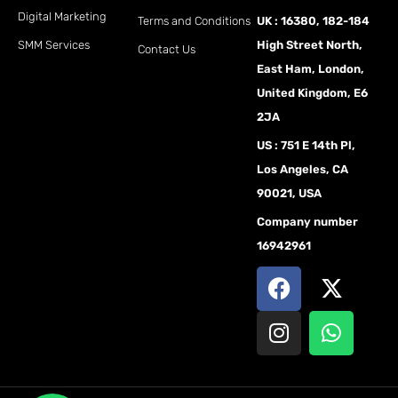
Digital Marketing
Terms and Conditions
UK : 16380, 182-184
SMM Services
High Street North,
Contact Us
East Ham, London,
United Kingdom, E6
2JA
US : 751 E 14th Pl,
Los Angeles, CA
90021, USA
Company number
16942961