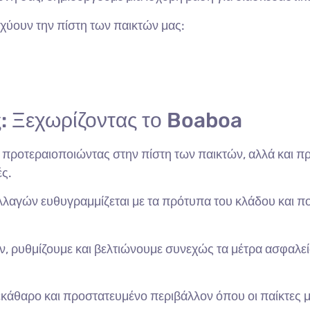
χύουν την πίστη των παικτών μας:
ς: Ξεχωρίζοντας το Boaboa
 προτεραιοποιώντας στην πίστη των παικτών, αλλά και π
ές.
λλαγών ευθυγραμμίζεται με τα πρότυπα του κλάδου και π
ρυθμίζουμε και βελτιώνουμε συνεχώς τα μέτρα ασφαλεία
ξεκάθαρο και προστατευμένο περιβάλλον όπου οι παίκτες μ