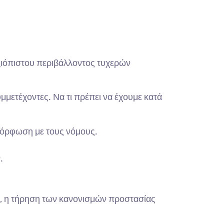
αξιόπιστου περιβάλλοντος τυχερών
μμετέχοντες. Να τι πρέπει να έχουμε κατά
μόρφωση με τους νόμους.
.
α, η τήρηση των κανονισμών προστασίας