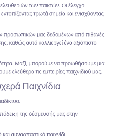
ελευθεριών των παικτών. Οι έλεγχοι
, εντοπίζοντας τρωτά σημεία και ενισχύοντας
των προσωπικών μας δεδομένων από πιθανές
ης, καθώς αυτό καλλιεργεί ένα αξιόπιστο
ικότητα. Μαζί, μπορούμε να προωθήσουμε μια
με ελεύθερα τις εμπειρίες παιχνιδιού μας.
χερά Παιχνίδια
ιαδίκτυο.
απόδειξη της δέσμευσής μας στην
 και συναρπαστικό παιχνίδι.