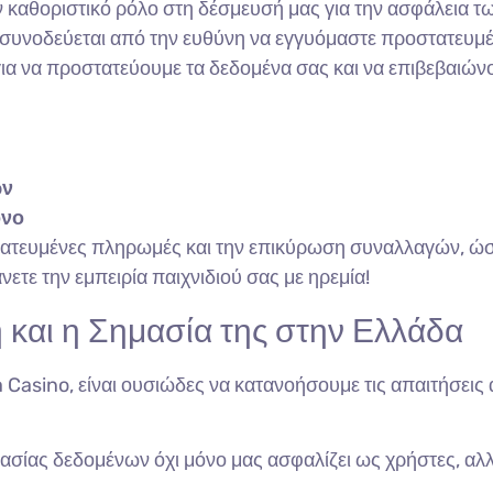
αθοριστικό ρόλο στη δέσμευσή μας για την ασφάλεια τ
 συνοδεύεται από την ευθύνη να εγγυόμαστε προστατευμέ
α να προστατεύουμε τα δεδομένα σας και να επιβεβαιών
ων
όνο
ατευμένες πληρωμές και την επικύρωση συναλλαγών, ώστ
τε την εμπειρία παιχνιδιού σας με ηρεμία!
και η Σημασία της στην Ελλάδα
Casino, είναι ουσιώδες να κατανοήσουμε τις απαιτήσεις
ας δεδομένων όχι μόνο μας ασφαλίζει ως χρήστες, αλλά 