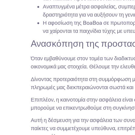
Αναπτυγμένα μέτρα ασφαλείας, συμπε
δραστηριότητα για να αυξήσουν τη γενι
Η αφοσίωση της BoaBoa σε πρωτοποριακ
να χαίρονται τα παιχνίδια τύχης με υπ
Ανασκόπηση της προστασί
Όταν εμβαθύνουμε στον τομέα των διαδικτυ
οικονομικά μας στοιχεία. Θέλουμε την ελευθ
Δίνοντας προτεραιότητα στη συμμόρφωση με
πληρωμές μας διεκπεραιώνονται σωστά και μ
Επιπλέον, η καινοτομία στην ασφάλεια είνα
μπορούμε να επικεντρωθούμε στη συγκίνηση
Αυτή η δέσμευση για την ασφάλεια των συνα
παίκτες να συμμετέχουμε υπεύθυνα, επιτρέ