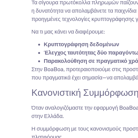
Τα σίγουρα πρωτόκολλα πληρωμών παίζουν κ
η δυνατότητα να απολαμβάνετε τα παιχνίδια
προηγμένες τεχνολογίες κρυπτογράφησης γι
Να τι μας κάνει να διαφέρουμε:
Κρυπτογράφηση δεδομένων
Έλεγχος ταυτότητας δύο παραγόντ
Παρακολούθηση σε πραγματικό χρ
Στην BoaBoa, προτεραιοποιούμε στις προστ
που πραγματικά έχει σημασία—να απολαμβάνε
Κανονιστική Συμμόρφωση 
Όταν αναλογιζόμαστε την εφαρμογή BoaBoa 
στην Ελλάδα.
Η συμμόρφωση με τους κανονισμούς προστασί
πλατφόρμας.