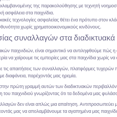
ριλαμβανομένης της παρακολούθησης με τεχνητή νοημοσ
κή ασφάλεια στα παιχνίδια.
ές τεχνολογίες ασφαλείας θέτει ένα πρότυπο στον κλάδ
ευθυνότητα χωρίς χρηματοοικονομικούς κινδύνους.
ας συναλλαγών στα διαδικτυακά π
ακών παιχνιδιών, είναι σημαντικό να αντιληφθούμε πώς 
ερία να χαίρουμε τις εμπειρίες μας στα παιχνίδια χωρίς ν
 τις απαιτήσεις των συναλλαγών, πλατφόρμες τυχερών π
ε διαφάνεια, παρέχοντάς μας ηρεμία.
ι στην πρώτη γραμμή αυτών των διαδικτυακών περιβαλλόν
 του παιχνιδιού γνωρίζοντας ότι τα δεδομένα μας φυλάσσ
λλαγών δεν είναι απλώς μια απαίτηση. Αντιπροσωπεύει μ
ποντάς μας να απολαμβάνουμε τα αγαπημένα μας παιχνίδι