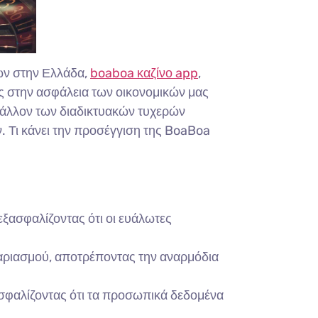
ών στην Ελλάδα,
boaboa καζίνο app
,
ς στην ασφάλεια των οικονομικών μας
άλλον των διαδικτυακών τυχερών
. Τι κάνει την προσέγγιση της BoaBoa
ξασφαλίζοντας ότι οι ευάλωτες
αριασμού, αποτρέποντας την αναρμόδια
ασφαλίζοντας ότι τα προσωπικά δεδομένα