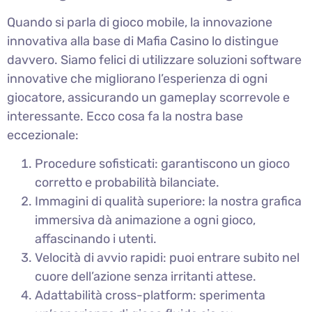
Quando si parla di gioco mobile, la innovazione
innovativa alla base di Mafia Casino lo distingue
davvero. Siamo felici di utilizzare soluzioni software
innovative che migliorano l’esperienza di ogni
giocatore, assicurando un gameplay scorrevole e
interessante. Ecco cosa fa la nostra base
eccezionale:
Procedure sofisticati: garantiscono un gioco
corretto e probabilità bilanciate.
Immagini di qualità superiore: la nostra grafica
immersiva dà animazione a ogni gioco,
affascinando i utenti.
Velocità di avvio rapidi: puoi entrare subito nel
cuore dell’azione senza irritanti attese.
Adattabilità cross-platform: sperimenta