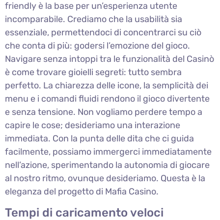
friendly è la base per un’esperienza utente
incomparabile. Crediamo che la usabilità sia
essenziale, permettendoci di concentrarci su ciò
che conta di più: godersi l’emozione del gioco.
Navigare senza intoppi tra le funzionalità del Casinò
è come trovare gioielli segreti: tutto sembra
perfetto. La chiarezza delle icone, la semplicità dei
menu e i comandi fluidi rendono il gioco divertente
e senza tensione. Non vogliamo perdere tempo a
capire le cose; desideriamo una interazione
immediata. Con la punta delle dita che ci guida
facilmente, possiamo immergerci immediatamente
nell’azione, sperimentando la autonomia di giocare
al nostro ritmo, ovunque desideriamo. Questa è la
eleganza del progetto di Mafia Casino.
Tempi di caricamento veloci