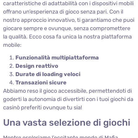
caratteristiche di adattabilità con i dispositivi mobili
offrano un’esperienza di gioco senza pari. Con il
nostro approccio innovativo, ti garantiamo che puoi
giocare sempre e ovunque, senza compromettere
la qualità. Ecco cosa fa unica la nostra piattaforma
mobile:
Funzionalità multipiattaforma
Design reattivo
Durate di loading veloci
Transazioni sicure
Abbiamo reso il gioco accessibile, permettendoti di
goderti la autonomia di divertirti con i tuoi giochi da
casinò preferiti ovunque tu sia!
Una vasta selezione di giochi
Mentre esploriamo l’eccitante mondo di Mafia