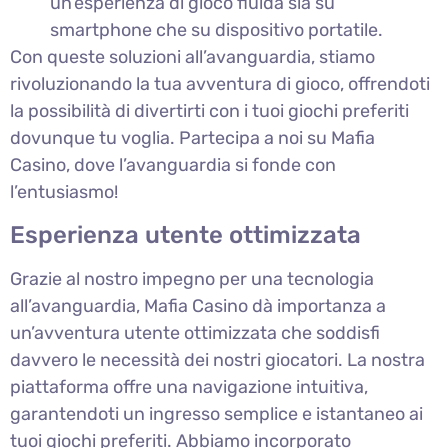
un’esperienza di gioco fluida sia su
smartphone che su dispositivo portatile.
Con queste soluzioni all’avanguardia, stiamo
rivoluzionando la tua avventura di gioco, offrendoti
la possibilità di divertirti con i tuoi giochi preferiti
dovunque tu voglia. Partecipa a noi su Mafia
Casino, dove l’avanguardia si fonde con
l’entusiasmo!
Esperienza utente ottimizzata
Grazie al nostro impegno per una tecnologia
all’avanguardia, Mafia Casino dà importanza a
un’avventura utente ottimizzata che soddisfi
davvero le necessità dei nostri giocatori. La nostra
piattaforma offre una navigazione intuitiva,
garantendoti un ingresso semplice e istantaneo ai
tuoi giochi preferiti. Abbiamo incorporato