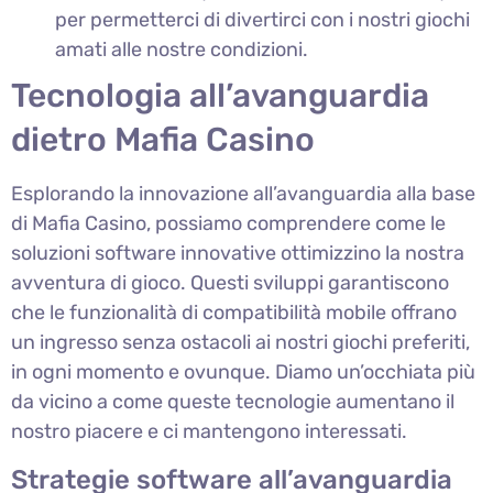
per permetterci di divertirci con i nostri giochi
amati alle nostre condizioni.
Tecnologia all’avanguardia
dietro Mafia Casino
Esplorando la innovazione all’avanguardia alla base
di Mafia Casino, possiamo comprendere come le
soluzioni software innovative ottimizzino la nostra
avventura di gioco. Questi sviluppi garantiscono
che le funzionalità di compatibilità mobile offrano
un ingresso senza ostacoli ai nostri giochi preferiti,
in ogni momento e ovunque. Diamo un’occhiata più
da vicino a come queste tecnologie aumentano il
nostro piacere e ci mantengono interessati.
Strategie software all’avanguardia