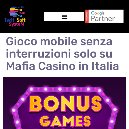
Gioco mobile senza
interruzioni solo su
Mafia Casino in Italia