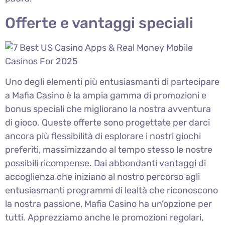
Offerte e vantaggi speciali
Uno degli elementi più entusiasmanti di partecipare
a Mafia Casino è la ampia gamma di promozioni e
bonus speciali che migliorano la nostra avventura
di gioco. Queste offerte sono progettate per darci
ancora più flessibilità di esplorare i nostri giochi
preferiti, massimizzando al tempo stesso le nostre
possibili ricompense. Dai abbondanti vantaggi di
accoglienza che iniziano al nostro percorso agli
entusiasmanti programmi di lealtà che riconoscono
la nostra passione, Mafia Casino ha un’opzione per
tutti. Apprezziamo anche le promozioni regolari,