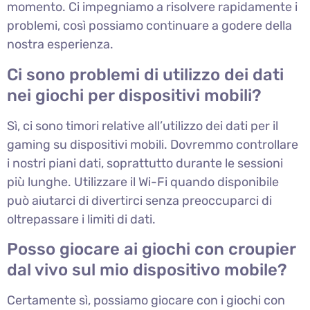
momento. Ci impegniamo a risolvere rapidamente i
problemi, così possiamo continuare a godere della
nostra esperienza.
Ci sono problemi di utilizzo dei dati
nei giochi per dispositivi mobili?
Sì, ci sono timori relative all’utilizzo dei dati per il
gaming su dispositivi mobili. Dovremmo controllare
i nostri piani dati, soprattutto durante le sessioni
più lunghe. Utilizzare il Wi-Fi quando disponibile
può aiutarci di divertirci senza preoccuparci di
oltrepassare i limiti di dati.
Posso giocare ai giochi con croupier
dal vivo sul mio dispositivo mobile?
Certamente sì, possiamo giocare con i giochi con