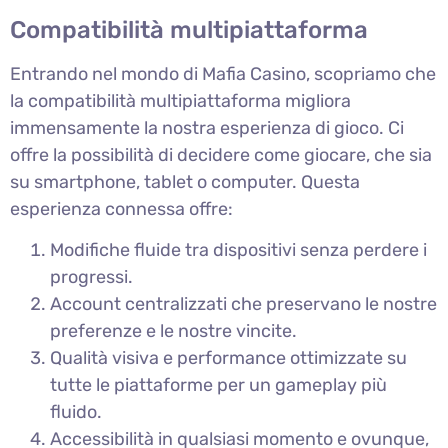
Compatibilità multipiattaforma
Entrando nel mondo di Mafia Casino, scopriamo che
la compatibilità multipiattaforma migliora
immensamente la nostra esperienza di gioco. Ci
offre la possibilità di decidere come giocare, che sia
su smartphone, tablet o computer. Questa
esperienza connessa offre:
Modifiche fluide tra dispositivi senza perdere i
progressi.
Account centralizzati che preservano le nostre
preferenze e le nostre vincite.
Qualità visiva e performance ottimizzate su
tutte le piattaforme per un gameplay più
fluido.
Accessibilità in qualsiasi momento e ovunque,