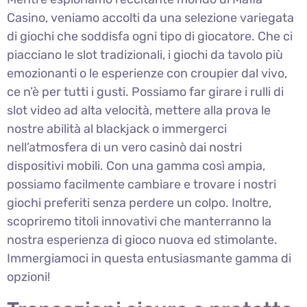
Casino, veniamo accolti da una selezione variegata
di giochi che soddisfa ogni tipo di giocatore. Che ci
piacciano le slot tradizionali, i giochi da tavolo più
emozionanti o le esperienze con croupier dal vivo,
ce n’è per tutti i gusti. Possiamo far girare i rulli di
slot video ad alta velocità, mettere alla prova le
nostre abilità al blackjack o immergerci
nell’atmosfera di un vero casinò dai nostri
dispositivi mobili. Con una gamma così ampia,
possiamo facilmente cambiare e trovare i nostri
giochi preferiti senza perdere un colpo. Inoltre,
scopriremo titoli innovativi che manterranno la
nostra esperienza di gioco nuova ed stimolante.
Immergiamoci in questa entusiasmante gamma di
opzioni!