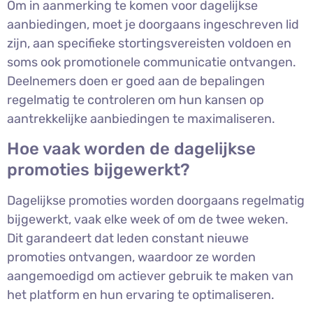
Om in aanmerking te komen voor dagelijkse
aanbiedingen, moet je doorgaans ingeschreven lid
zijn, aan specifieke stortingsvereisten voldoen en
soms ook promotionele communicatie ontvangen.
Deelnemers doen er goed aan de bepalingen
regelmatig te controleren om hun kansen op
aantrekkelijke aanbiedingen te maximaliseren.
Hoe vaak worden de dagelijkse
promoties bijgewerkt?
Dagelijkse promoties worden doorgaans regelmatig
bijgewerkt, vaak elke week of om de twee weken.
Dit garandeert dat leden constant nieuwe
promoties ontvangen, waardoor ze worden
aangemoedigd om actiever gebruik te maken van
het platform en hun ervaring te optimaliseren.