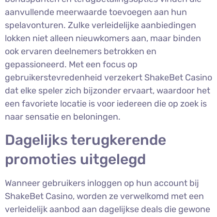
aanvullende meerwaarde toevoegen aan hun
spelavonturen. Zulke verleidelijke aanbiedingen
lokken niet alleen nieuwkomers aan, maar binden
ook ervaren deelnemers betrokken en
gepassioneerd. Met een focus op
gebruikerstevredenheid verzekert ShakeBet Casino
dat elke speler zich bijzonder ervaart, waardoor het
een favoriete locatie is voor iedereen die op zoek is
naar sensatie en beloningen.
Dagelijks terugkerende
promoties uitgelegd
Wanneer gebruikers inloggen op hun account bij
ShakeBet Casino, worden ze verwelkomd met een
verleidelijk aanbod aan dagelijkse deals die gewone