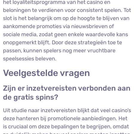
het loyaliteitsprogramma van het casino en
beloningen te verdienen voor consistent spelen. Tot
slot is het belangrijk om op de hoogte te blijven van
aankomende promoties via nieuwsbrieven of
sociale media, zodat geen enkele waardevolle kans
onopgemerkt blijft. Door deze strategieën toe te
passen, kunnen spelers nog meer vruchtbare
speelsessies beleven.
Veelgestelde vragen
Zijn er inzetvereisten verbonden aan
de gratis spins?
Uit studie naar inzetvereisten blijkt dat veel casino’s
deze hanteren bij promotionele aanbiedingen. Het
is cruciaal om deze bepalingen te begrijpen, omdat