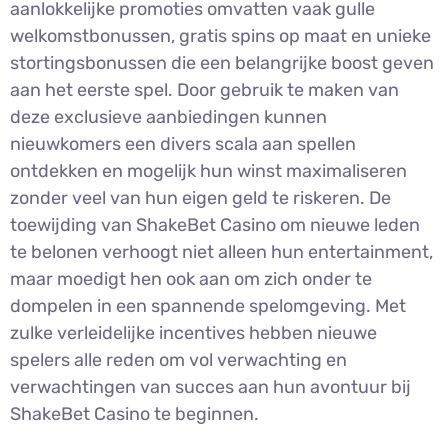
aanlokkelijke promoties omvatten vaak gulle
welkomstbonussen, gratis spins op maat en unieke
stortingsbonussen die een belangrijke boost geven
aan het eerste spel. Door gebruik te maken van
deze exclusieve aanbiedingen kunnen
nieuwkomers een divers scala aan spellen
ontdekken en mogelijk hun winst maximaliseren
zonder veel van hun eigen geld te riskeren. De
toewijding van ShakeBet Casino om nieuwe leden
te belonen verhoogt niet alleen hun entertainment,
maar moedigt hen ook aan om zich onder te
dompelen in een spannende spelomgeving. Met
zulke verleidelijke incentives hebben nieuwe
spelers alle reden om vol verwachting en
verwachtingen van succes aan hun avontuur bij
ShakeBet Casino te beginnen.