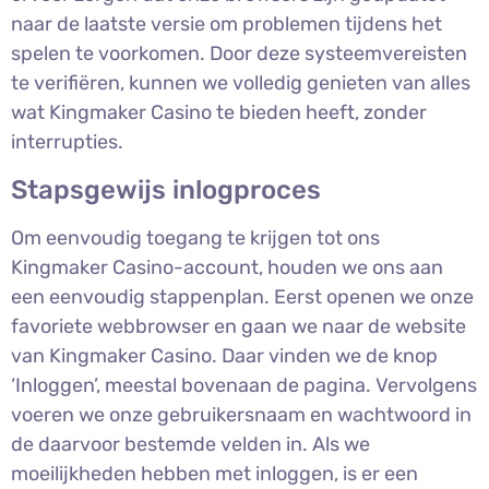
naar de laatste versie om problemen tijdens het
spelen te voorkomen. Door deze systeemvereisten
te verifiëren, kunnen we volledig genieten van alles
wat Kingmaker Casino te bieden heeft, zonder
interrupties.
Stapsgewijs inlogproces
Om eenvoudig toegang te krijgen tot ons
Kingmaker Casino-account, houden we ons aan
een eenvoudig stappenplan. Eerst openen we onze
favoriete webbrowser en gaan we naar de website
van Kingmaker Casino. Daar vinden we de knop
‘Inloggen’, meestal bovenaan de pagina. Vervolgens
voeren we onze gebruikersnaam en wachtwoord in
de daarvoor bestemde velden in. Als we
moeilijkheden hebben met inloggen, is er een