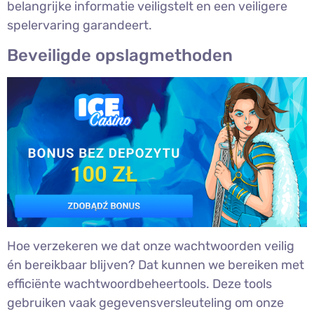
belangrijke informatie veiligstelt en een veiligere
spelervaring garandeert.
Beveiligde opslagmethoden
Hoe verzekeren we dat onze wachtwoorden veilig
én bereikbaar blijven? Dat kunnen we bereiken met
efficiënte wachtwoordbeheertools. Deze tools
gebruiken vaak gegevensversleuteling om onze