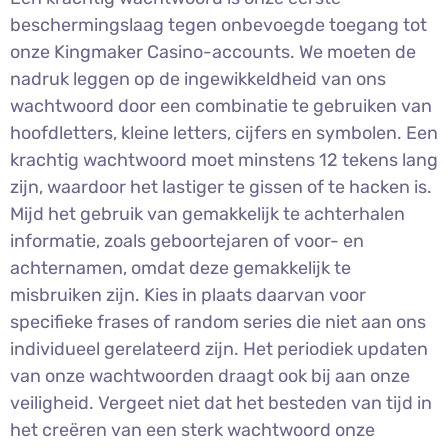
beschermingslaag tegen onbevoegde toegang tot
onze Kingmaker Casino-accounts. We moeten de
nadruk leggen op de ingewikkeldheid van ons
wachtwoord door een combinatie te gebruiken van
hoofdletters, kleine letters, cijfers en symbolen. Een
krachtig wachtwoord moet minstens 12 tekens lang
zijn, waardoor het lastiger te gissen of te hacken is.
Mijd het gebruik van gemakkelijk te achterhalen
informatie, zoals geboortejaren of voor- en
achternamen, omdat deze gemakkelijk te
misbruiken zijn. Kies in plaats daarvan voor
specifieke frases of random series die niet aan ons
individueel gerelateerd zijn. Het periodiek updaten
van onze wachtwoorden draagt ook bij aan onze
veiligheid. Vergeet niet dat het besteden van tijd in
het creëren van een sterk wachtwoord onze