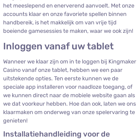
het meeslepend en enerverend aanvoelt. Met onze
accounts klaar en onze favoriete spellen binnen
handbereik, is het makkelijk om van vrije tijd
boeiende gamesessies te maken, waar we ook zijn!
Inloggen vanaf uw tablet
Wanneer we klaar zijn om in te loggen bij Kingmaker
Casino vanaf onze tablet, hebben we een paar
uitstekende opties. Ten eerste kunnen we de
speciale app installeren voor naadloze toegang, of
we kunnen direct naar de mobiele website gaan als
we dat voorkeur hebben. Hoe dan ook, laten we ons
klaarmaken om onderweg van onze spelervaring te
genieten!
Installatiehandleiding voor de