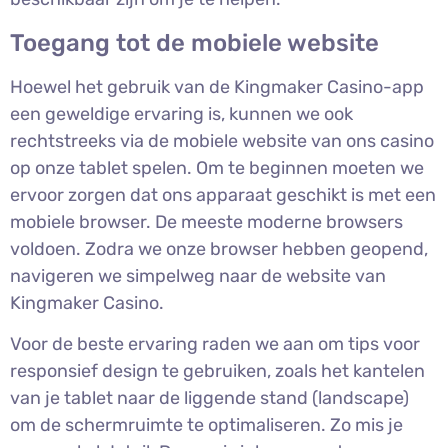
Toegang tot de mobiele website
Hoewel het gebruik van de Kingmaker Casino-app
een geweldige ervaring is, kunnen we ook
rechtstreeks via de mobiele website van ons casino
op onze tablet spelen. Om te beginnen moeten we
ervoor zorgen dat ons apparaat geschikt is met een
mobiele browser. De meeste moderne browsers
voldoen. Zodra we onze browser hebben geopend,
navigeren we simpelweg naar de website van
Kingmaker Casino.
Voor de beste ervaring raden we aan om tips voor
responsief design te gebruiken, zoals het kantelen
van je tablet naar de liggende stand (landscape)
om de schermruimte te optimaliseren. Zo mis je