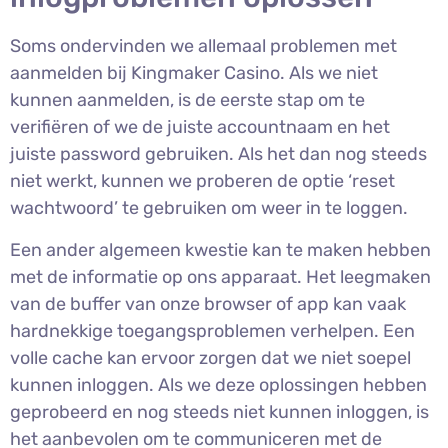
Soms ondervinden we allemaal problemen met
aanmelden bij Kingmaker Casino. Als we niet
kunnen aanmelden, is de eerste stap om te
verifiëren of we de juiste accountnaam en het
juiste password gebruiken. Als het dan nog steeds
niet werkt, kunnen we proberen de optie ‘reset
wachtwoord’ te gebruiken om weer in te loggen.
Een ander algemeen kwestie kan te maken hebben
met de informatie op ons apparaat. Het leegmaken
van de buffer van onze browser of app kan vaak
hardnekkige toegangsproblemen verhelpen. Een
volle cache kan ervoor zorgen dat we niet soepel
kunnen inloggen. Als we deze oplossingen hebben
geprobeerd en nog steeds niet kunnen inloggen, is
het aanbevolen om te communiceren met de