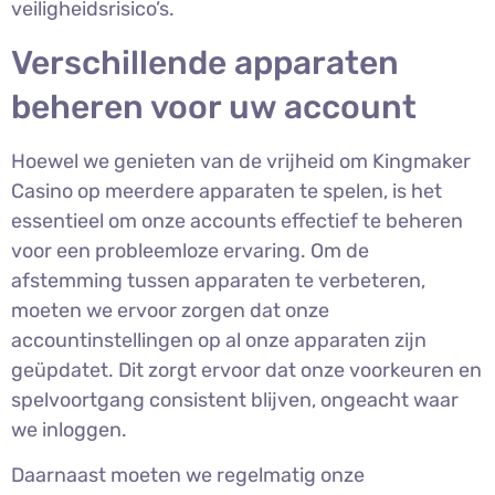
veiligheidsrisico’s.
Verschillende apparaten
beheren voor uw account
Hoewel we genieten van de vrijheid om Kingmaker
Casino op meerdere apparaten te spelen, is het
essentieel om onze accounts effectief te beheren
voor een probleemloze ervaring. Om de
afstemming tussen apparaten te verbeteren,
moeten we ervoor zorgen dat onze
accountinstellingen op al onze apparaten zijn
geüpdatet. Dit zorgt ervoor dat onze voorkeuren en
spelvoortgang consistent blijven, ongeacht waar
we inloggen.
Daarnaast moeten we regelmatig onze