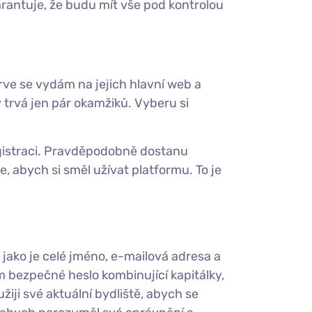
arantuje, že budu mít vše pod kontrolou
rve se vydám na jejich hlavní web a
 trvá jen pár okamžiků. Vyberu si
gistraci. Pravděpodobně dostanu
e, abych si směl užívat platformu. To je
 jako je celé jméno, e-mailová adresa a
ím bezpečné heslo kombinující kapitálky,
žiji své aktuální bydliště, abych se