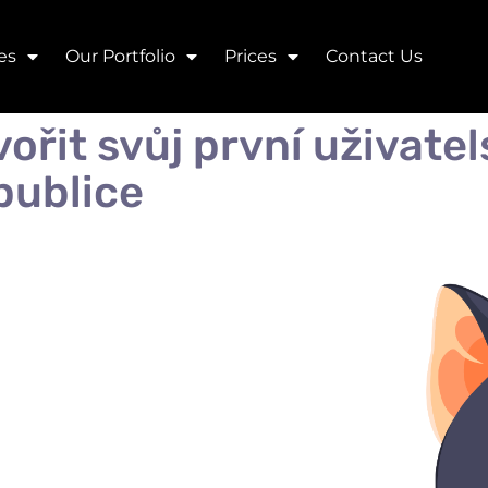
es
Our Portfolio
Prices
Contact Us
řit svůj první uživatels
publice