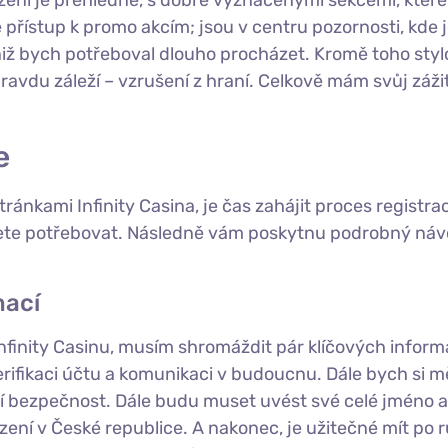
ržení je přehledné, s dobře vyznačenými sekcemi, kter
 přístup k promo akcím; jsou v centru pozornosti, kde 
aniž bych potřeboval dlouho procházet. Kromě toho stylo
pravdu záleží – vzrušení z hraní. Celkově mám svůj záži
e
ánkami Infinity Casina, je čas zahájit proces registrac
te potřebovat. Následně vám poskytnu podrobný návod
mací
finity Casinu, musím shromáždit pár klíčových informa
ifikaci účtu a komunikaci v budoucnu. Dále bych si měl 
í bezpečnost. Dále budu muset uvést své celé jméno a n
zení v České republice. A nakonec, je užitečné mít po r