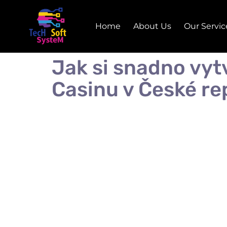
Home
About Us
Our Servic
Jak si snadno vytvo
Casinu v České re