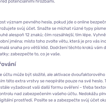
před potenciálními hrozbami.
tost význam pevného hesla, pokud jde o online bezpečn
žujete svůj účet. Snažte se míchat různé typy písmen,
louhé alespoň 12 znaků; čím rozsáhlejší, tím lépe. Vyh
bní jména; místo toho zvolte větu, která je pro vás indiv
o malá snaha pro větší klid. Dodržení těchto kroků vám d
tky; zabezpečte to, co je vaše.
řování
 účtu může být složité, ale aktivace dvoufaktorového 
ím této extra vrstvy se neopíráte pouze na své heslo. T
stále vyžadovat vaši další formu ověření – třeba texto
ntrolu nad zabezpečením vašeho účtu. Nedokážu plně v
gitální prostředí. Posilte se a zabezpečte svůj účet ok