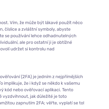
ost. Vím, že může být lákavé použít něco
 číslice a zvláštní symboly, abyste
něte se používání lehce odhadnutelných
iduální, ale pro ostatní ji je obtížné
ovolí udržet si kontrolu nad
ověřování (2FA) je jedním z nejpřímějších
o implikuje, že i když se někdo k vašemu
vý kód nebo ověřovací aplikaci. Tento
yzdvihnout, jak důležité je toto
amžitou zapnutím 2FA; věřte, vyplatí se to!