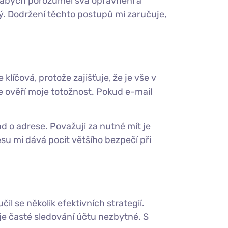
, abych porozuměl svá oprávnění a
lý. Dodržení těchto postupů mi zaručuje,
klíčová, protože zajišťuje, že je vše v
e ověří moje totožnost. Pokud e-mail
d o adrese. Považuji za nutné mít je
su mi dává pocit většího bezpečí při
il se několik efektivních strategií.
je časté sledování účtu nezbytné. S