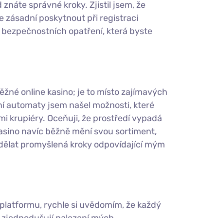
znáte správné kroky. Zjistil jsem, že
 zásadní poskytnout při registraci
h bezpečnostních opatření, která byste
běžné online kasino; je to místo zajímavých
ní automaty jsem našel možnosti, které
i krupiéry. Oceňuji, že prostředí vypadá
Casino navíc běžně mění svou sortiment,
 dělat promyšlená kroky odpovídající mým
latformu, rychle si uvědomím, že každý