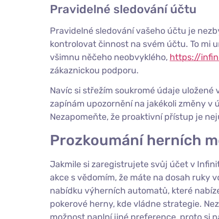
Pravidelné sledování účtu
Pravidelné sledování vašeho účtu je nezb
kontrolovat činnost na svém účtu. To mi 
všimnu něčeho neobvyklého,
https://infi
zákaznickou podporu.
Navíc si střežím soukromé údaje uložené v 
zapínám upozornění na jakékoli změny v úč
Nezapomeňte, že proaktivní přístup je n
Prozkoumání herních mo
Jakmile si zaregistrujete svůj účet v Inf
akce s vědomím, že máte na dosah ruky vol
nabídku výherních automatů, které nabízej
pokerové herny, kde vládne strategie. Ne
možnost naplní jiné preference, proto si 