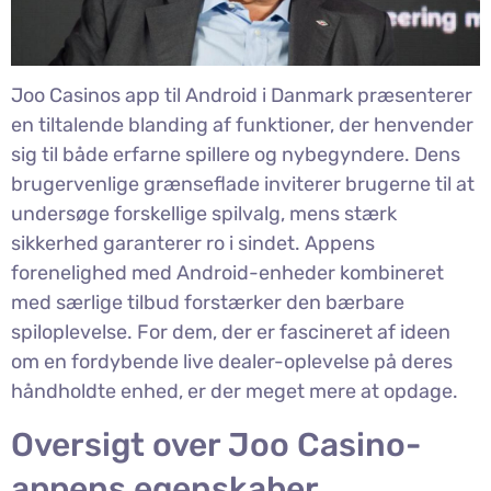
Joo Casinos app til Android i Danmark præsenterer
en tiltalende blanding af funktioner, der henvender
sig til både erfarne spillere og nybegyndere. Dens
brugervenlige grænseflade inviterer brugerne til at
undersøge forskellige spilvalg, mens stærk
sikkerhed garanterer ro i sindet. Appens
forenelighed med Android-enheder kombineret
med særlige tilbud forstærker den bærbare
spiloplevelse. For dem, der er fascineret af ideen
om en fordybende live dealer-oplevelse på deres
håndholdte enhed, er der meget mere at opdage.
Oversigt over Joo Casino-
appens egenskaber