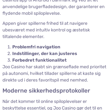
Casinos app til Android i Danmark sig ved sit let
anvendelige brugerfladedesign, der garanterer en
flydende mobil spiloplevelse.
Appen giver spillerne frihed til at navigere
ubesværet med intuitiv kontrol og æstetisk
tiltalende elementer.
Problemfri navigation
Indstillinger, der kan justeres
Forbedret funktionalitet
Joo Casino har skabt sin grænseflade med prioritet
på autonomi, hvilket tillader spillerne at kaste sig
direkte ud i deres favoritspil med nemhed.
Moderne sikkerhedsprotokoller
Når det kommer til online spiloplevelser er
beskyttelse essentiel, og Joo Casino gør det til en