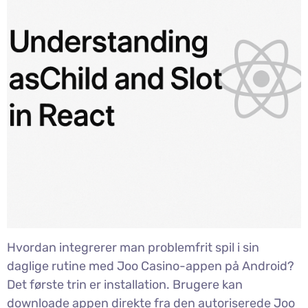
Hvordan integrerer man problemfrit spil i sin
daglige rutine med Joo Casino-appen på Android?
Det første trin er installation. Brugere kan
downloade appen direkte fra den autoriserede Joo