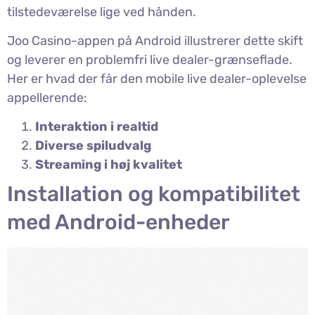
tilstedeværelse lige ved hånden.
Joo Casino-appen på Android illustrerer dette skift
og leverer en problemfri live dealer-grænseflade.
Her er hvad der får den mobile live dealer-oplevelse
appellerende:
Interaktion i realtid
Diverse spiludvalg
Streaming i høj kvalitet
Installation og kompatibilitet
med Android-enheder