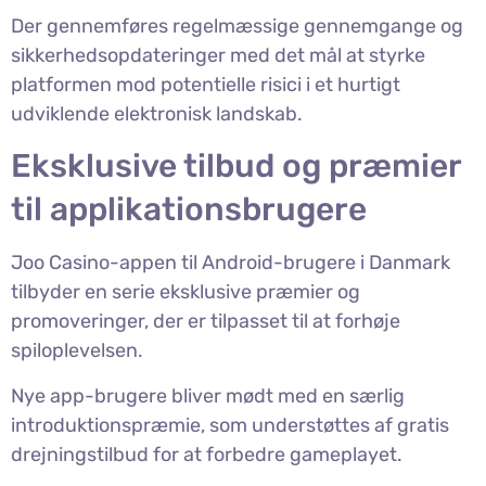
Der gennemføres regelmæssige gennemgange og
sikkerhedsopdateringer med det mål at styrke
platformen mod potentielle risici i et hurtigt
udviklende elektronisk landskab.
Eksklusive tilbud og præmier
til applikationsbrugere
Joo Casino-appen til Android-brugere i Danmark
tilbyder en serie eksklusive præmier og
promoveringer, der er tilpasset til at forhøje
spiloplevelsen.
Nye app-brugere bliver mødt med en særlig
introduktionspræmie, som understøttes af gratis
drejningstilbud for at forbedre gameplayet.