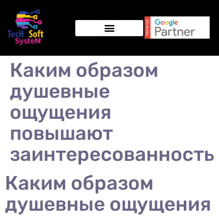
Каким образом
душевные
ощущения
повышают
заинтересованность
Каким образом
душевные ощущения