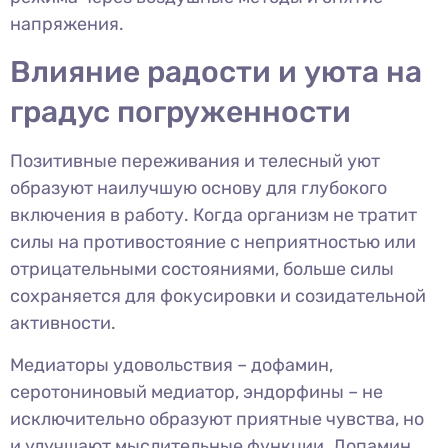
напряжения.
Влияние радости и уюта на
градус погруженности
Позитивные переживания и телесный уют
образуют наилучшую основу для глубокого
включения в работу. Когда организм не тратит
силы на противостояние с неприятностью или
отрицательными состояниями, больше силы
сохраняется для фокусировки и созидательной
активности.
Медиаторы удовольствия – дофамин,
серотониновый медиатор, эндорфины – не
исключительно образуют приятные чувства, но
и улучшают мыслительные функции. Допамин