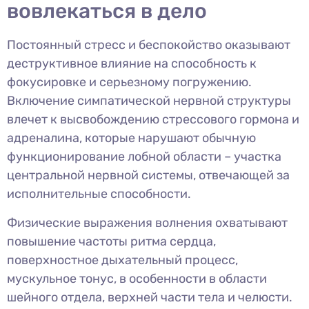
вовлекаться в дело
Постоянный стресс и беспокойство оказывают
деструктивное влияние на способность к
фокусировке и серьезному погружению.
Включение симпатической нервной структуры
влечет к высвобождению стрессового гормона и
адреналина, которые нарушают обычную
функционирование лобной области – участка
центральной нервной системы, отвечающей за
исполнительные способности.
Физические выражения волнения охватывают
повышение частоты ритма сердца,
поверхностное дыхательный процесс,
мускульное тонус, в особенности в области
шейного отдела, верхней части тела и челюсти.