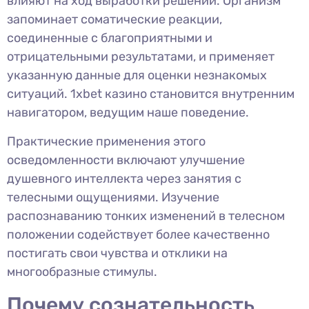
влияют на ход выработки решений. Организм
запоминает соматические реакции,
соединенные с благоприятными и
отрицательными результатами, и применяет
указанную данные для оценки незнакомых
ситуаций. 1xbet казино становится внутренним
навигатором, ведущим наше поведение.
Практические применения этого
осведомленности включают улучшение
душевного интеллекта через занятия с
телесными ощущениями. Изучение
распознаванию тонких изменений в телесном
положении содействует более качественно
постигать свои чувства и отклики на
многообразные стимулы.
Почему сознательность