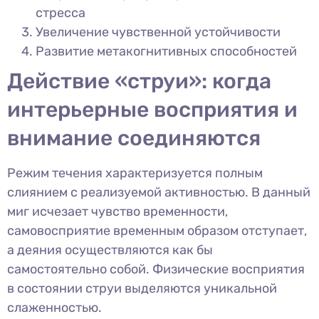
стресса
Увеличение чувственной устойчивости
Развитие метакогнитивных способностей
Действие «струи»: когда
интерьерные восприятия и
внимание соединяются
Режим течения характеризуется полным
слиянием с реализуемой активностью. В данный
миг исчезает чувство временности,
самовосприятие временным образом отступает,
а деяния осуществляются как бы
самостоятельно собой. Физические восприятия
в состоянии струи выделяются уникальной
слаженностью.