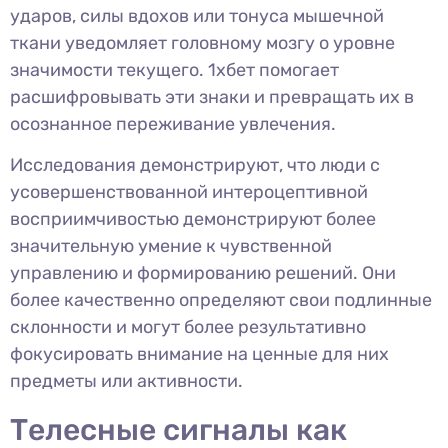
ударов, силы вдохов или тонуса мышечной
ткани уведомляет головному мозгу о уровне
значимости текущего. 1хбет помогает
расшифровывать эти знаки и превращать их в
осознанное переживание увлечения.
Исследования демонстрируют, что люди с
усовершенствованной интероцептивной
восприимчивостью демонстрируют более
значительную умение к чувственной
управлению и формированию решений. Они
более качественно определяют свои подлинные
склонности и могут более результативно
фокусировать внимание на ценные для них
предметы или активности.
Телесные сигналы как