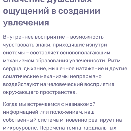
ощущений в создании
увлечения
Внутреннее восприятие – возможность
чувствовать знаки, приходящие изнутри
системы – составляет основополагающим
механизмом образования увлеченности. Ритм
сердца, дыхание, мышечное натяжение и другие
соматические механизмы непрерывно
воздействуют на человеческий восприятие
окружающего пространства.
Когда мы встречаемся с незнакомой
информацией или положением, наш
собственный система мгновенно реагирует на
микроуровне. Перемена темпа кардиальных