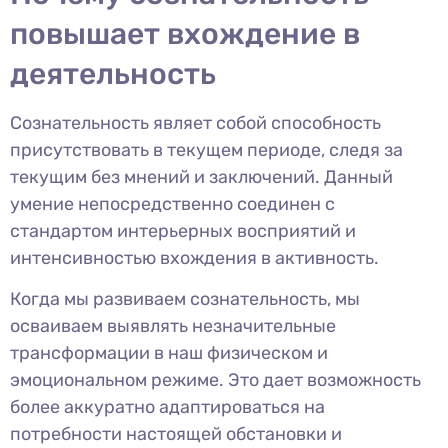
повышает вхождение в
деятельность
Сознательность являет собой способность
присутствовать в текущем периоде, следя за
текущим без мнений и заключений. Данный
умение непосредственно соединен с
стандартом интерьерных восприятий и
интенсивностью вхождения в активность.
Когда мы развиваем сознательность, мы
осваиваем выявлять незначительные
трансформации в наш физическом и
эмоциональном режиме. Это дает возможность
более аккуратно адаптироваться на
потребности настоящей обстановки и