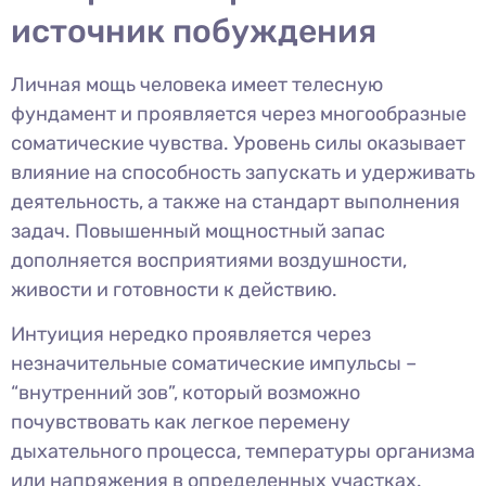
источник побуждения
Личная мощь человека имеет телесную
фундамент и проявляется через многообразные
соматические чувства. Уровень силы оказывает
влияние на способность запускать и удерживать
деятельность, а также на стандарт выполнения
задач. Повышенный мощностный запас
дополняется восприятиями воздушности,
живости и готовности к действию.
Интуиция нередко проявляется через
незначительные соматические импульсы –
“внутренний зов”, который возможно
почувствовать как легкое перемену
дыхательного процесса, температуры организма
или напряжения в определенных участках.