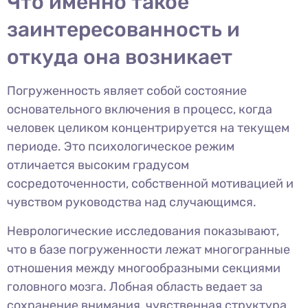
Что именно такое
заинтересованность и
откуда она возникает
Погруженность являет собой состояние
основательного включения в процесс, когда
человек целиком концентрируется на текущем
периоде. Это психологическое режим
отличается высоким градусом
сосредоточенности, собственной мотивацией и
чувством руководства над случающимся.
Неврологические исследования показывают,
что в базе погруженности лежат многогранные
отношения между многообразными секциями
головного мозга. Лобная область ведает за
сохранение внимания, чувственная структура