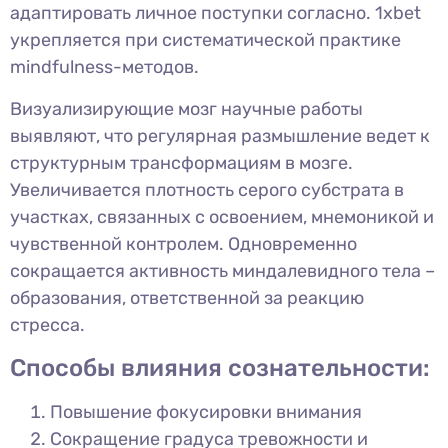
адаптировать личное поступки согласно. 1xbet
укрепляется при систематической практике
mindfulness-методов.
Визуализирующие мозг научные работы
выявляют, что регулярная размышление ведет к
структурным трансформациям в мозге.
Увеличивается плотность серого субстрата в
участках, связанных с освоением, мнемоникой и
чувственной контролем. Одновременно
сокращается активность миндалевидного тела –
образования, ответственной за реакцию
стресса.
Способы влияния сознательности:
Повышение фокусировки внимания
Сокращение градуса тревожности и