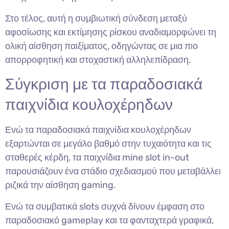
Στο τέλος, αυτή η συμβιωτική σύνδεση μεταξύ
αφοσίωσης και εκτίμησης ρίσκου αναδιαμορφώνει τη
ολική αίσθηση παιξίματος, οδηγώντας σε μια πιο
απορροφητική και στοχαστική αλληλεπίδραση.
Σύγκριση με τα παραδοσιακά
παιχνίδια κουλοχέρηδων
Ενώ τα παραδοσιακά παιχνίδια κουλοχέρηδων
εξαρτώνται σε μεγάλο βαθμό στην τυχαιότητα και τις
σταθερές κέρδη, τα παιχνίδια mine slot in-out
παρουσιάζουν ένα στάδιο σχεδιασμού που μεταβάλλει
ριζικά την αίσθηση gaming.
Ενώ τα συμβατικά slots συχνά δίνουν έμφαση στο
παραδοσιακό gameplay και τα φανταχτερά γραφικά,