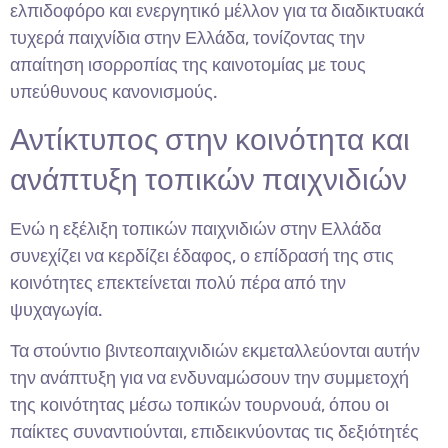
ελπιδοφόρο και ενεργητικό μέλλον για τα διαδικτυακά
τυχερά παιχνίδια στην Ελλάδα, τονίζοντας την
απαίτηση ισορροπίας της καινοτομίας με τους
υπεύθυνους κανονισμούς.
Αντίκτυπος στην κοινότητα και
ανάπτυξη τοπικών παιχνιδιών
Ενώ η εξέλιξη τοπικών παιχνιδιών στην Ελλάδα
συνεχίζει να κερδίζει έδαφος, ο επίδρασή της στις
κοινότητες επεκτείνεται πολύ πέρα από την
ψυχαγωγία.
Τα στούντιο βιντεοπαιχνιδιών εκμεταλλεύονται αυτήν
την ανάπτυξη για να ενδυναμώσουν την συμμετοχή
της κοινότητας μέσω τοπικών τουρνουά, όπου οι
παίκτες συναντιούνται, επιδεικνύοντας τις δεξιότητές