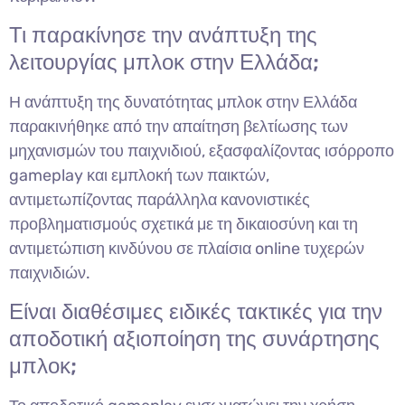
Τι παρακίνησε την ανάπτυξη της
λειτουργίας μπλοκ στην Ελλάδα;
Η ανάπτυξη της δυνατότητας μπλοκ στην Ελλάδα
παρακινήθηκε από την απαίτηση βελτίωσης των
μηχανισμών του παιχνιδιού, εξασφαλίζοντας ισόρροπο
gameplay και εμπλοκή των παικτών,
αντιμετωπίζοντας παράλληλα κανονιστικές
προβληματισμούς σχετικά με τη δικαιοσύνη και τη
αντιμετώπιση κινδύνου σε πλαίσια online τυχερών
παιχνιδιών.
Είναι διαθέσιμες ειδικές τακτικές για την
αποδοτική αξιοποίηση της συνάρτησης
μπλοκ;