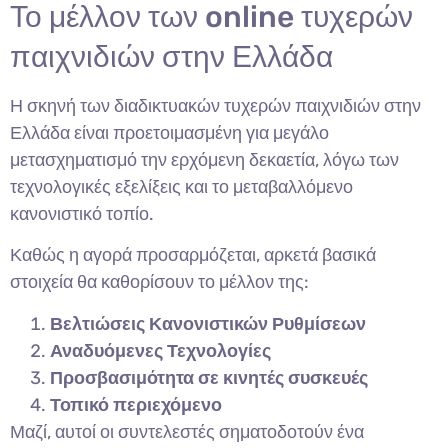
Το μέλλον των online τυχερών
παιχνιδιών στην Ελλάδα
Η σκηνή των διαδικτυακών τυχερών παιχνιδιών στην
Ελλάδα είναι προετοιμασμένη για μεγάλο
μετασχηματισμό την ερχόμενη δεκαετία, λόγω των
τεχνολογικές εξελίξεις και το μεταβαλλόμενο
κανονιστικό τοπίο.
Καθώς η αγορά προσαρμόζεται, αρκετά βασικά
στοιχεία θα καθορίσουν το μέλλον της:
Βελτιώσεις Κανονιστικών Ρυθμίσεων
Αναδυόμενες Τεχνολογίες
Προσβασιμότητα σε κινητές συσκευές
Τοπικό περιεχόμενο
Μαζί, αυτοί οι συντελεστές σηματοδοτούν ένα