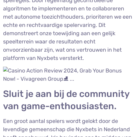
spelregels. Door regelmatig gecontroleerde
algoritmen te implementeren en te collaboreren
met autonome toezichthouders, prioriteren we een
echte en rechtvaardige spelervaring. Dit
demonstreert onze toewijding aan een gelijk
speelterrein waar de resultaten echt
onvoorzienbaar zijn, wat ons vertrouwen in het
platform van Nyxbets versterkt.
Sluit je aan bij de community
van game-enthousiasten.
Een groot aantal spelers wordt gelokt door de
levendige gemeenschap die Nyxbets in Nederland