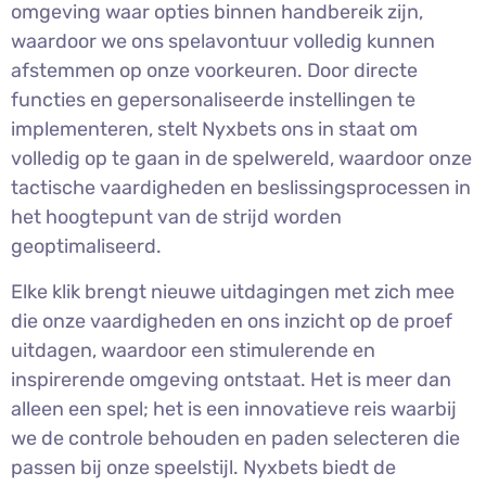
omgeving waar opties binnen handbereik zijn,
waardoor we ons spelavontuur volledig kunnen
afstemmen op onze voorkeuren. Door directe
functies en gepersonaliseerde instellingen te
implementeren, stelt Nyxbets ons in staat om
volledig op te gaan in de spelwereld, waardoor onze
tactische vaardigheden en beslissingsprocessen in
het hoogtepunt van de strijd worden
geoptimaliseerd.
Elke klik brengt nieuwe uitdagingen met zich mee
die onze vaardigheden en ons inzicht op de proef
uitdagen, waardoor een stimulerende en
inspirerende omgeving ontstaat. Het is meer dan
alleen een spel; het is een innovatieve reis waarbij
we de controle behouden en paden selecteren die
passen bij onze speelstijl. Nyxbets biedt de