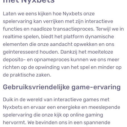
Laten we eens kijken hoe Nyxbets onze
spelervaring kan verrijken met zijn interactieve
functies en naadloze transactieproces. Terwijl we in
realtime spelen, biedt het platform dynamische
elementen die onze aandacht opwekken en ons
geïnteresseerd houden. Dankzij het moeiteloze
deposito- en opnameproces kunnen we ons meer
richten op de opwinding van het spel en minder op
de praktische zaken.
Gebruiksvriendelijke game-ervaring
Duik in de wereld van interactieve games met
Nyxbets en ervaar een energieke en meeslepende
spelervaring die onze kijk op online gaming
hervormt. We bevinden ons in een spannende