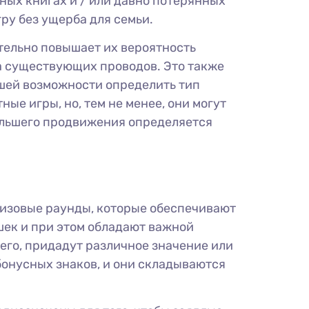
ных книгах и / или давно потерянных
ру без ущерба для семьи.
ательно повышает их вероятность
ва существующих проводов. Это также
шей возможности определить тип
е игры, но, тем не менее, они могут
ольшего продвижения определяется
изовые раунды, которые обеспечивают
шек и при этом обладают важной
его, придадут различное значение или
бонусных знаков, и они складываются