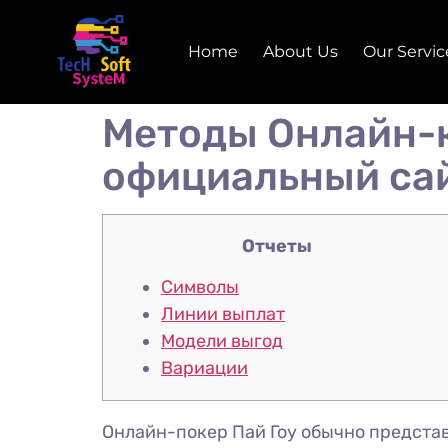
Home
About Us
Our Servic
Методы Онлайн-к
официальный са
Отчеты
Символы
Линии выплат
Модели выгод
Вариации
Онлайн-покер Пай Гоу обычно представ