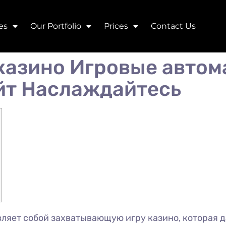
es
Our Portfolio
Prices
Contact Us
азино Игровые автома
йт Наслаждайтесь
ляет собой захватывающую игру казино, которая д