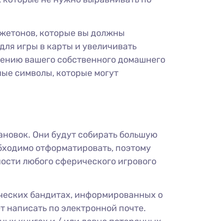
 жетонов, которые вы должны
для игры в карты и увеличивать
жению вашего собственного домашнего
ые символы, которые могут
новок. Они будут собирать большую
обходимо отформатировать, поэтому
ности любого сферического игрового
ических бандитах, информированных о
т написать по электронной почте.