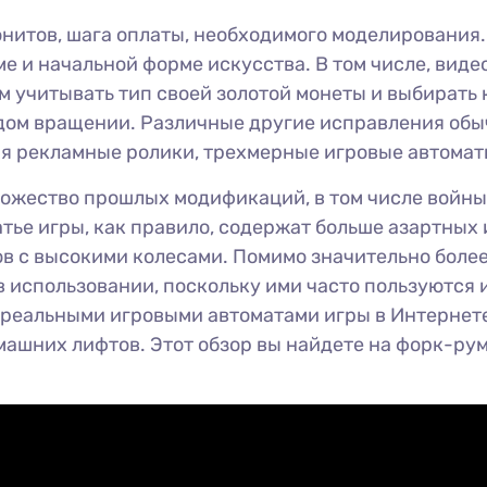
нитов, шага оплаты, необходимого моделирования
 и начальной форме искусства. В том числе, виде
 учитывать тип своей золотой монеты и выбирать 
аждом вращении. Различные другие исправления обы
я рекламные ролики, трехмерные игровые автомат
ожество прошлых модификаций, в том числе войны 
тье игры, как правило, содержат больше азартных и
ов с высокими колесами. Помимо значительно боле
 использовании, поскольку ими часто пользуются 
реальными игровыми автоматами игры в Интернете,
ашних лифтов. Этот обзор вы найдете на форк-рум