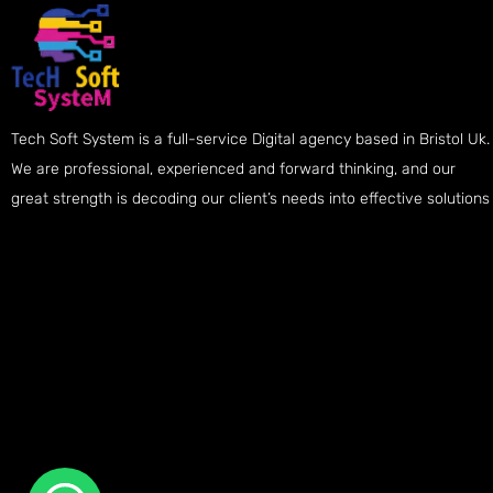
Tech Soft System is a full-service Digital agency based in Bristol Uk.
We are professional, experienced and forward thinking, and our
great strength is decoding our client’s needs into effective solutions