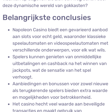
deze dynamische wereld van gokkasten?
Belangrijkste conclusies
Napoleon Casino biedt een gevarieerd aanbod
aan slots voor echt geld, waaronder klassieke
speelautomaten en videospeelautomaten met
verschillende onderwerpen, voor elk wat wils.
Spelers kunnen genieten van onmiddellijke
uitbetalingen en cashback na het winnen van
jackpots, wat de sensatie van het spel
verhoogt.
Aanbiedingen en bonussen voor zowel nieuwe
als terugkerende spelers bieden extra waarde
en mogelijkheden voor betrokkenheid.
Het casino hecht veel waarde aan beveiligde
transacties en maakt gebruik van