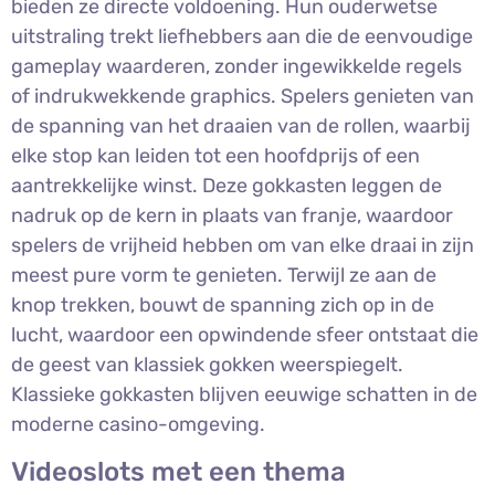
bieden ze directe voldoening. Hun ouderwetse
uitstraling trekt liefhebbers aan die de eenvoudige
gameplay waarderen, zonder ingewikkelde regels
of indrukwekkende graphics. Spelers genieten van
de spanning van het draaien van de rollen, waarbij
elke stop kan leiden tot een hoofdprijs of een
aantrekkelijke winst. Deze gokkasten leggen de
nadruk op de kern in plaats van franje, waardoor
spelers de vrijheid hebben om van elke draai in zijn
meest pure vorm te genieten. Terwijl ze aan de
knop trekken, bouwt de spanning zich op in de
lucht, waardoor een opwindende sfeer ontstaat die
de geest van klassiek gokken weerspiegelt.
Klassieke gokkasten blijven eeuwige schatten in de
moderne casino-omgeving.
Videoslots met een thema