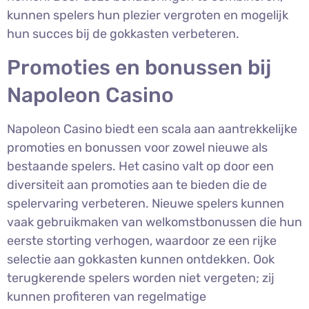
kunnen spelers hun plezier vergroten en mogelijk
hun succes bij de gokkasten verbeteren.
Promoties en bonussen bij
Napoleon Casino
Napoleon Casino biedt een scala aan aantrekkelijke
promoties en bonussen voor zowel nieuwe als
bestaande spelers. Het casino valt op door een
diversiteit aan promoties aan te bieden die de
spelervaring verbeteren. Nieuwe spelers kunnen
vaak gebruikmaken van welkomstbonussen die hun
eerste storting verhogen, waardoor ze een rijke
selectie aan gokkasten kunnen ontdekken. Ook
terugkerende spelers worden niet vergeten; zij
kunnen profiteren van regelmatige