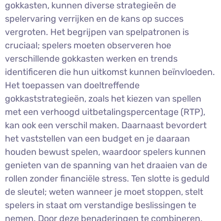
gokkasten, kunnen diverse strategieën de
spelervaring verrijken en de kans op succes
vergroten. Het begrijpen van spelpatronen is
cruciaal; spelers moeten observeren hoe
verschillende gokkasten werken en trends
identificeren die hun uitkomst kunnen beïnvloeden.
Het toepassen van doeltreffende
gokkaststrategieën, zoals het kiezen van spellen
met een verhoogd uitbetalingspercentage (RTP),
kan ook een verschil maken. Daarnaast bevordert
het vaststellen van een budget en je daaraan
houden bewust spelen, waardoor spelers kunnen
genieten van de spanning van het draaien van de
rollen zonder financiële stress. Ten slotte is geduld
de sleutel; weten wanneer je moet stoppen, stelt
spelers in staat om verstandige beslissingen te
nemen. Door deze benaderingen te combineren,