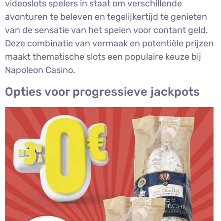
videoslots spelers in staat om verschillende
avonturen te beleven en tegelijkertijd te genieten
van de sensatie van het spelen voor contant geld.
Deze combinatie van vermaak en potentiële prijzen
maakt thematische slots een populaire keuze bij
Napoleon Casino.
Opties voor progressieve jackpots