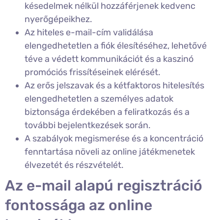
késedelmek nélkül hozzáférjenek kedvenc
nyerőgépeikhez.
Az hiteles e-mail-cím validálása
elengedhetetlen a fiók élesítéséhez, lehetővé
téve a védett kommunikációt és a kaszinó
promóciós frissítéseinek elérését.
Az erős jelszavak és a kétfaktoros hitelesítés
elengedhetetlen a személyes adatok
biztonsága érdekében a feliratkozás és a
további bejelentkezések során.
A szabályok megismerése és a koncentráció
fenntartása növeli az online játékmenetek
élvezetét és részvételét.
Az e-mail alapú regisztráció
fontossága az online