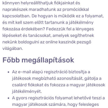
könnyen helyreállíthatjuk fiókjainkat és
naprakészek maradhatunk az promóciókkal
kapcsolatban. De hogyan is működik ez a folyamat,
és mit kell szem előtt tartanunk a játékélmény
fokozása érdekében? Fedezzük fel a lényeges
lépéseket és tanácsokat, amelyek segíthetnek
nekünk boldogulni az online kaszinók pezsgő
világában.
Főbb megállapítások
Az e-mail alapú regisztráció biztosítja a
játékosok megbízható azonosítását, gátolja a
csalárd fiókokat és fokozza a magyar játékosok
játékélményét.
A gyors regisztrációs folyamat lehetővé teszi a
magyar játékosok számára, hogy felesleges