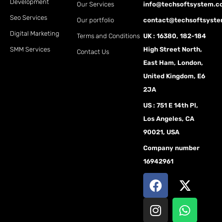
Development
Our Services
info@techsoftsystem.
Seo Services
Our portfolio
contact@techsoftsyst
Digital Marketing
Terms and Conditions
UK : 16380, 182-184
SMM Services
High Street North,
Contact Us
East Ham, London,
United Kingdom, E6
2JA
US : 751 E 14th Pl,
Los Angeles, CA
90021, USA
Company number
16942961