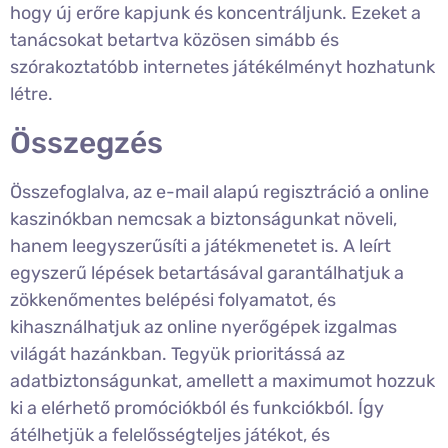
hogy új erőre kapjunk és koncentráljunk. Ezeket a
tanácsokat betartva közösen simább és
szórakoztatóbb internetes játékélményt hozhatunk
létre.
Összegzés
Összefoglalva, az e-mail alapú regisztráció a online
kaszinókban nemcsak a biztonságunkat növeli,
hanem leegyszerűsíti a játékmenetet is. A leírt
egyszerű lépések betartásával garantálhatjuk a
zökkenőmentes belépési folyamatot, és
kihasználhatjuk az online nyerőgépek izgalmas
világát hazánkban. Tegyük prioritássá az
adatbiztonságunkat, amellett a maximumot hozzuk
ki a elérhető promóciókból és funkciókból. Így
átélhetjük a felelősségteljes játékot, és