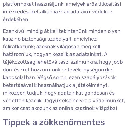
platformokat használjunk, amelyek erős titkosítási
intézkedéseket alkalmaznak adataink védelme
érdekében.
Ezenkívül mindig át kell tekintenünk minden olyan
kaszinó biztonsági szabályait, amelyhez
feliratkozunk; azoknak világosan meg kell
határozniuk, hogyan kezelik az adatainkat. A
tájékozottság lehetővé teszi számunkra, hogy jobb
döntéseket hozzunk online tevékenységünkkel
kapcsolatban. Végső soron, ezen szabályozások
betartásával kihasználhatjuk a játékélményt,
miközben tudjuk, hogy adatainkat gondosan és
védetten kezelik. Tegyük első helyre a védelmünket,
amikor csatlakozunk az online kaszinók világába!
Tippek a zökkenőmentes