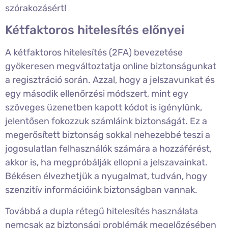
szórakozásért!
Kétfaktoros hitelesítés előnyei
A kétfaktoros hitelesítés (2FA) bevezetése
gyökeresen megváltoztatja online biztonságunkat
a regisztráció során. Azzal, hogy a jelszavunkat és
egy második ellenőrzési módszert, mint egy
szöveges üzenetben kapott kódot is igénylünk,
jelentősen fokozzuk számláink biztonságát. Ez a
megerősített biztonság sokkal nehezebbé teszi a
jogosulatlan felhasználók számára a hozzáférést,
akkor is, ha megpróbálják ellopni a jelszavainkat.
Békésen élvezhetjük a nyugalmat, tudván, hogy
szenzitív információink biztonságban vannak.
Továbbá a dupla rétegű hitelesítés használata
nemcsak az biztonsági problémák megelőzésében