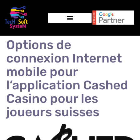
Options de
connexion Internet
mobile pour
l’application Cashed
Casino pour les
joueurs suisses