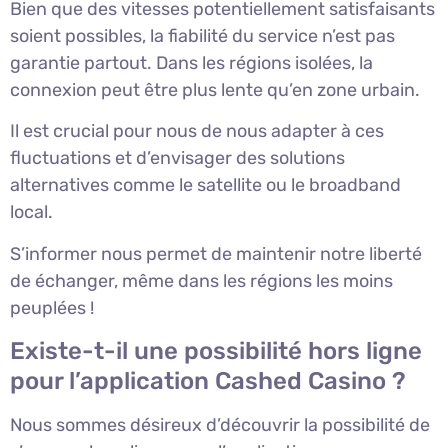
Bien que des vitesses potentiellement satisfaisants
soient possibles, la fiabilité du service n’est pas
garantie partout. Dans les régions isolées, la
connexion peut être plus lente qu’en zone urbain.
Il est crucial pour nous de nous adapter à ces
fluctuations et d’envisager des solutions
alternatives comme le satellite ou le broadband
local.
S’informer nous permet de maintenir notre liberté
de échanger, même dans les régions les moins
peuplées !
Existe-t-il une possibilité hors ligne
pour l’application Cashed Casino ?
Nous sommes désireux d’découvrir la possibilité de