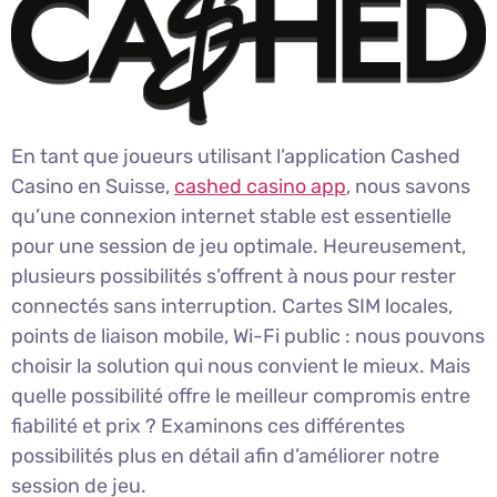
En tant que joueurs utilisant l’application Cashed
Casino en Suisse,
cashed casino app
, nous savons
qu’une connexion internet stable est essentielle
pour une session de jeu optimale. Heureusement,
plusieurs possibilités s’offrent à nous pour rester
connectés sans interruption. Cartes SIM locales,
points de liaison mobile, Wi-Fi public : nous pouvons
choisir la solution qui nous convient le mieux. Mais
quelle possibilité offre le meilleur compromis entre
fiabilité et prix ? Examinons ces différentes
possibilités plus en détail afin d’améliorer notre
session de jeu.