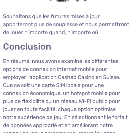
Souhaitons que les futures mises à jour
apporteront plus de souplesse et nous permettront
de jouer n’importe quand, n’importe où !
Conclusion
En résumé, nous avons examiné les différentes
options de connexion internet mobile pour
employer l’application Cashed Casino en Suisse.
Que ce soit une carte SIM locale pour une
connexion économique, un hotspot mobile pour
plus de flexibilité ou un réseau Wi-Fi public pour
jouer en toute facilité, chaque option optimise
notre expérience de jeu. En sélectionnant le forfait
de données approprié et en améliorant notre