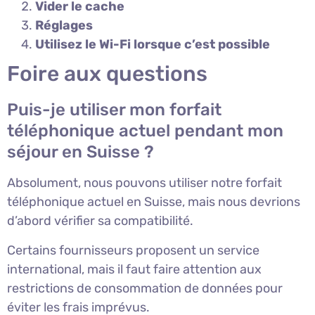
Vider le cache
Réglages
Utilisez le Wi-Fi lorsque c’est possible
Foire aux questions
Puis-je utiliser mon forfait
téléphonique actuel pendant mon
séjour en Suisse ?
Absolument, nous pouvons utiliser notre forfait
téléphonique actuel en Suisse, mais nous devrions
d’abord vérifier sa compatibilité.
Certains fournisseurs proposent un service
international, mais il faut faire attention aux
restrictions de consommation de données pour
éviter les frais imprévus.