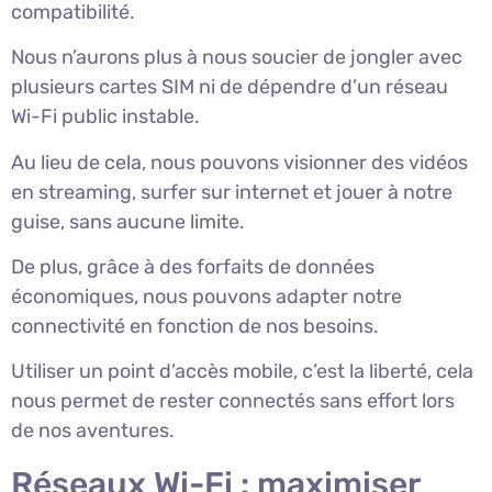
compatibilité.
Nous n’aurons plus à nous soucier de jongler avec
plusieurs cartes SIM ni de dépendre d’un réseau
Wi-Fi public instable.
Au lieu de cela, nous pouvons visionner des vidéos
en streaming, surfer sur internet et jouer à notre
guise, sans aucune limite.
De plus, grâce à des forfaits de données
économiques, nous pouvons adapter notre
connectivité en fonction de nos besoins.
Utiliser un point d’accès mobile, c’est la liberté, cela
nous permet de rester connectés sans effort lors
de nos aventures.
Réseaux Wi-Fi : maximiser