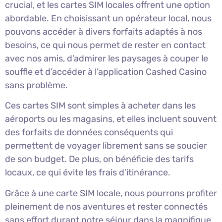
crucial, et les cartes SIM locales offrent une option
abordable. En choisissant un opérateur local, nous
pouvons accéder à divers forfaits adaptés à nos
besoins, ce qui nous permet de rester en contact
avec nos amis, d’admirer les paysages à couper le
souffle et d’accéder à l’application Cashed Casino
sans problème.
Ces cartes SIM sont simples à acheter dans les
aéroports ou les magasins, et elles incluent souvent
des forfaits de données conséquents qui
permettent de voyager librement sans se soucier
de son budget. De plus, on bénéficie des tarifs
locaux, ce qui évite les frais d’itinérance.
Grâce à une carte SIM locale, nous pourrons profiter
pleinement de nos aventures et rester connectés
sans effort durant notre séjour dans la magnifique