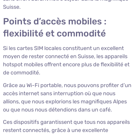
Suisse.
Points d’accès mobiles :
flexibilité et commodité
Si les cartes SIM locales constituent un excellent
moyen de rester connecté en Suisse, les appareils
hotspot mobiles offrent encore plus de flexibilité et
de commodité.
Grâce au Wi-Fi portable, nous pouvons profiter d’un
accès internet sans interruption où que nous
allions, que nous explorions les magnifiques Alpes
ou que nous nous détendions dans un café.
Ces dispositifs garantissent que tous nos appareils
restent connectés, grâce à une excellente