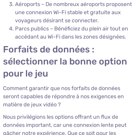
Aéroports – De nombreux aéroports proposent
une connexion Wi-Fi stable et gratuite aux
voyageurs désirant se connecter.
Parcs publics – Bénéficiez du plein air tout en
accédant au Wi-Fi dans les zones désignées.
Forfaits de données :
sélectionner la bonne option
pour le jeu
Comment garantir que nos forfaits de données
seront capables de répondre à nos exigences en
matière de jeux vidéo ?
Nous privilégions les options offrant un flux de
données important, car une connexion lente peut
gâcher notre expérience. Que ce soit pour les