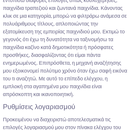
εντοπίσω διάφορες επιλογές όπως κουλοχέρηδες,
παιχνίδια τραπεζιού και ζωντανά παιχνίδια. Κάνοντας
κλικ σε μια κατηγορία, μπορώ να φιλτράρω ανάμεσα σε
πολυάριθμους τίτλους, απλοποιώντας την
εξατομίκευση της εμπειρίας παιχνιδιού μου. Εκτιμώ το
γεγονός ότι έχω τη δυνατότητα να ταξινομήσω τα
παιχνίδια καζίνο κατά δημοτικότητα ή πρόσφατες
προσθήκες, διασφαλίζοντας ότι είμαι πάντα
ενημερωμένος. Επιπρόσθετα, η μηχανή αναζήτησης
μου εξοικονομεί πολύτιμο χρόνο όταν έχω σαφή εικόνα
του τι αναζητώ. Με αυτό το επίπεδο ελέγχου, η
εμπλοκή στα αγαπημένα μου παιχνίδια είναι
απρόσκοπτη και ικανοποιητική.
Ρυθμίσεις λογαριασμού
Προκειμένου να διαχειριστώ αποτελεσματικά τις
επιλογές λογαριασμού μου στον πίνακα ελέγχου του