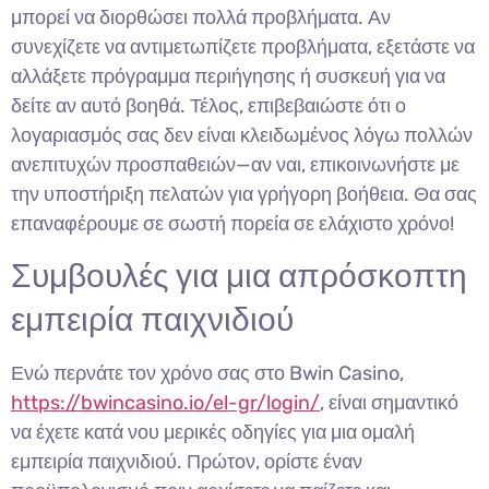
μπορεί να διορθώσει πολλά προβλήματα. Αν
συνεχίζετε να αντιμετωπίζετε προβλήματα, εξετάστε να
αλλάξετε πρόγραμμα περιήγησης ή συσκευή για να
δείτε αν αυτό βοηθά. Τέλος, επιβεβαιώστε ότι ο
λογαριασμός σας δεν είναι κλειδωμένος λόγω πολλών
ανεπιτυχών προσπαθειών—αν ναι, επικοινωνήστε με
την υποστήριξη πελατών για γρήγορη βοήθεια. Θα σας
επαναφέρουμε σε σωστή πορεία σε ελάχιστο χρόνο!
Συμβουλές για μια απρόσκοπτη
εμπειρία παιχνιδιού
Ενώ περνάτε τον χρόνο σας στο Bwin Casino,
https://bwincasino.io/el-gr/login/
, είναι σημαντικό
να έχετε κατά νου μερικές οδηγίες για μια ομαλή
εμπειρία παιχνιδιού. Πρώτον, ορίστε έναν