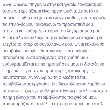
Bwin Casino, πηγαίνω στην κατηγορία λογαριασμού,
όπου ό,τι χρειάζομαι είναι οργανωμένα. Σε αυτό το
σημείο, νιώθω ότι έχω τον έλεγχο καθώς προσαρμόζω
τις επιλογές μου, ανανέωνω τα προσωπικά μου
στοιχεία και καθορίζω τα όρια του λογαριασμού μου.
Είναι απλό να αλλάξω τα τραπεζικά μου στοιχεία ή να
ελέγξω το ιστορικό συναλλαγών μου. Είναι εύκολο να
μεταβαίνω μεταξύ ειδοποιήσεων και επιλογών
απορρήτου, εξασφαλίζοντας ότι η χρήση μου
ευθυγραμμίζεται με τις προτιμήσεις μου. Η διάταξη με
ενημερώνει για τυχόν προσφορές ή καινούργιες
δυνατότητες. Αναγνωρίζω τη φιλικότητα του
περιβάλλοντος εργασίας. Με διευκολύνει να λαμβάνω
αποφάσεις χωρίς προβλήματα. Με μερικά κλικ, κατέχω
πλήρη έλεγχο του περιβάλλοντος παιχνιδιού μου,
προσαρμόζοντάς το τέλεια στο προσωπικό μου στυλ.