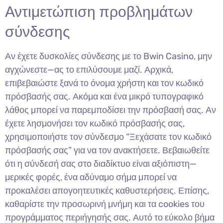
Αντιμετώπιση προβλημάτων
σύνδεσης
Αν έχετε δυσκολίες σύνδεσης με το Bwin Casino, μην
αγχώνεστε—ας το επιλύσουμε μαζί. Αρχικά,
επιβεβαιώστε ξανά το όνομα χρήστη και τον κωδικό
πρόσβασής σας. Ακόμα και ένα μικρό τυπογραφικό
λάθος μπορεί να παρεμποδίσει την πρόσβασή σας. Αν
έχετε λησμονήσει τον κωδικό πρόσβασής σας,
χρησιμοποιήστε τον σύνδεσμο “Ξεχάσατε τον κωδικό
πρόσβασής σας” για να τον ανακτήσετε. Βεβαιωθείτε
ότι η σύνδεσή σας στο διαδίκτυο είναι αξιόπιστη—
μερικές φορές, ένα αδύναμο σήμα μπορεί να
προκαλέσει απογοητευτικές καθυστερήσεις. Επίσης,
καθαρίστε την προσωρινή μνήμη και τα cookies του
προγράμματος περιήγησής σας. Αυτό το εύκολο βήμα