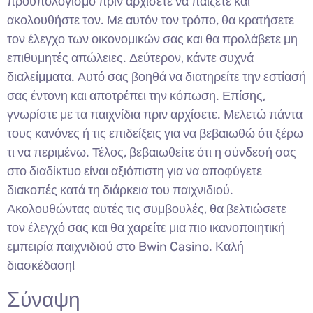
προϋπολογισμό πριν αρχίσετε να παίζετε και
ακολουθήστε τον. Με αυτόν τον τρόπο, θα κρατήσετε
τον έλεγχο των οικονομικών σας και θα προλάβετε μη
επιθυμητές απώλειες. Δεύτερον, κάντε συχνά
διαλείμματα. Αυτό σας βοηθά να διατηρείτε την εστίασή
σας έντονη και αποτρέπει την κόπωση. Επίσης,
γνωρίστε με τα παιχνίδια πριν αρχίσετε. Μελετώ πάντα
τους κανόνες ή τις επιδείξεις για να βεβαιωθώ ότι ξέρω
τι να περιμένω. Τέλος, βεβαιωθείτε ότι η σύνδεσή σας
στο διαδίκτυο είναι αξιόπιστη για να αποφύγετε
διακοπές κατά τη διάρκεια του παιχνιδιού.
Ακολουθώντας αυτές τις συμβουλές, θα βελτιώσετε
τον έλεγχό σας και θα χαρείτε μια πιο ικανοποιητική
εμπειρία παιχνιδιού στο Bwin Casino. Καλή
διασκέδαση!
Σύναψη