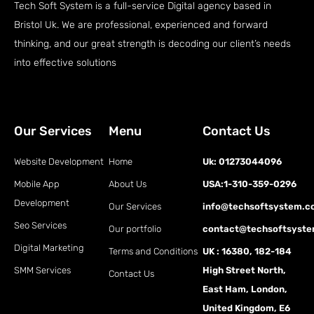
Tech Soft System is a full-service Digital agency based in
Bristol Uk. We are professional, experienced and forward
thinking, and our great strength is decoding our client’s needs
into effective solutions
Our Services
Menu
Contact Us
Website Development
Home
Uk: 01273044096
Mobile App
About Us
USA:1-310-359-0296
Development
Our Services
info@techsoftsystem.
Seo Services
Our portfolio
contact@techsoftsyst
Digital Marketing
Terms and Conditions
UK : 16380, 182-184
SMM Services
High Street North,
Contact Us
East Ham, London,
United Kingdom, E6