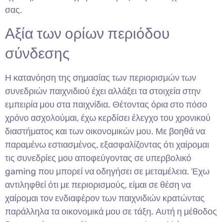
σας.
Αξία των ορίων περιόδου
σύνδεσης
Η κατανόηση της σημασίας των περιορισμών των
συνεδριών παιχνιδιού έχει αλλάξει τα στοιχεία στην
εμπειρία μου στα παιχνίδια. Θέτοντας όρια στο πόσο
χρόνο ασχολούμαι, έχω κερδίσει έλεγχο του χρονικού
διαστήματος και των οικονομικών μου. Με βοηθά να
παραμένω εστιασμένος, εξασφαλίζοντας ότι χαίρομαι
τις συνεδρίες μου αποφεύγοντας σε υπερβολικό
gaming που μπορεί να οδηγήσει σε μεταμέλεια. Έχω
αντιληφθεί ότι με περιορισμούς, είμαι σε θέση να
χαίρομαι τον ενδιαφέρον των παιχνιδιών κρατώντας
παράλληλα τα οικονομικά μου σε τάξη. Αυτή η μέθοδος