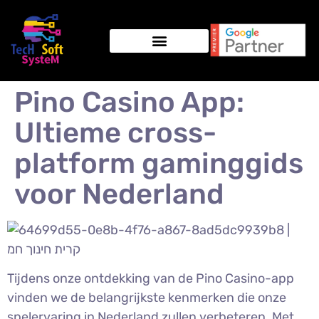
Pino Casino App:
Ultieme cross-
platform gaminggids
voor Nederland
Tijdens onze ontdekking van de Pino Casino-app
vinden we de belangrijkste kenmerken die onze
spelervaring in Nederland zullen verbeteren. Met