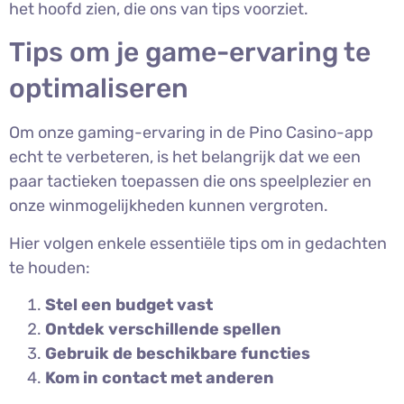
het hoofd zien, die ons van tips voorziet.
Tips om je game-ervaring te
optimaliseren
Om onze gaming-ervaring in de Pino Casino-app
echt te verbeteren, is het belangrijk dat we een
paar tactieken toepassen die ons speelplezier en
onze winmogelijkheden kunnen vergroten.
Hier volgen enkele essentiële tips om in gedachten
te houden:
Stel een budget vast
Ontdek verschillende spellen
Gebruik de beschikbare functies
Kom in contact met anderen