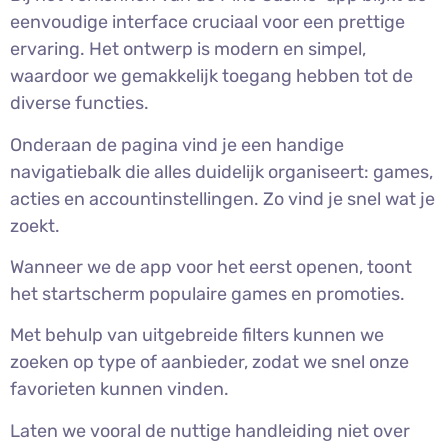
eenvoudige interface cruciaal voor een prettige
ervaring. Het ontwerp is modern en simpel,
waardoor we gemakkelijk toegang hebben tot de
diverse functies.
Onderaan de pagina vind je een handige
navigatiebalk die alles duidelijk organiseert: games,
acties en accountinstellingen. Zo vind je snel wat je
zoekt.
Wanneer we de app voor het eerst openen, toont
het startscherm populaire games en promoties.
Met behulp van uitgebreide filters kunnen we
zoeken op type of aanbieder, zodat we snel onze
favorieten kunnen vinden.
Laten we vooral de nuttige handleiding niet over