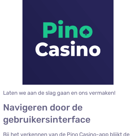
Laten we aan de slag gaan en ons vermaken!
Navigeren door de
gebruikersinterface
Bij het verkennen van de Pino Casino-app blijkt de