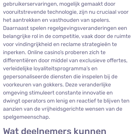
gebruikerservaringen, mogelijk gemaakt door
vooruitstrevende technologie, zijn nu cruciaal voor
het aantrekken en vasthouden van spelers.
Daarnaast spelen regelgevingsveranderingen een
belangrijke rol in de competitie, vaak door de ruimte
voor vindingrijkheid en reclame strategieën te
inperken. Online casino’s proberen zich te
differentiëren door middel van exclusieve offertes,
verleidelijke loyaliteitsprogramma’s en
gepersonaliseerde diensten die inspelen bij de
voorkeuren van gokkers. Deze veranderlijke
omgeving stimuleert constante innovatie en
dwingt operators om lenig en reactief te blijven ten
aanzien van de vrijheidsgerichte wensen van de
spelgemeenschap.
Wat deelnemers kunnen