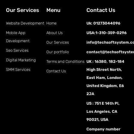
Our Services
Menu
Contact Us
Website Development
Home
Uk: 01273044096
Mobile App
About Us
USA:1-310-359-0296
Development
Our Services
info@techsoftsystem.
Seo Services
Our portfolio
contact@techsoftsyst
Digital Marketing
Terms and Conditions
UK : 16380, 182-184
SMM Services
High Street North,
Contact Us
East Ham, London,
United Kingdom, E6
2JA
US : 751 E 14th Pl,
Los Angeles, CA
90021, USA
Company number