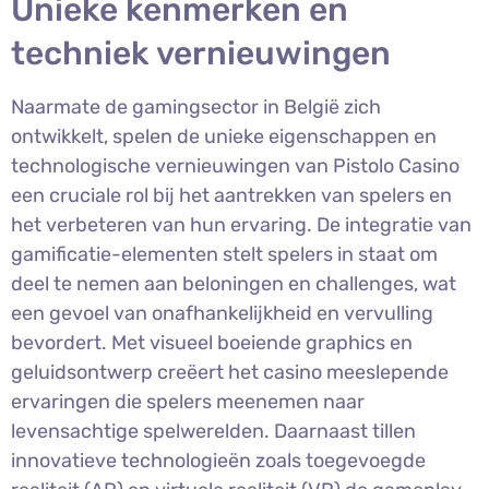
Unieke kenmerken en
techniek vernieuwingen
Naarmate de gamingsector in België zich
ontwikkelt, spelen de unieke eigenschappen en
technologische vernieuwingen van Pistolo Casino
een cruciale rol bij het aantrekken van spelers en
het verbeteren van hun ervaring. De integratie van
gamificatie-elementen stelt spelers in staat om
deel te nemen aan beloningen en challenges, wat
een gevoel van onafhankelijkheid en vervulling
bevordert. Met visueel boeiende graphics en
geluidsontwerp creëert het casino meeslepende
ervaringen die spelers meenemen naar
levensachtige spelwerelden. Daarnaast tillen
innovatieve technologieën zoals toegevoegde