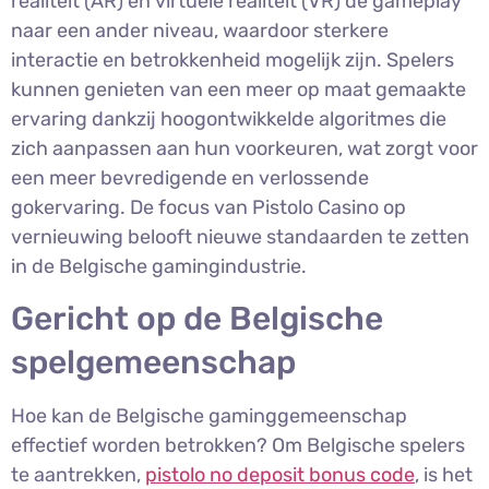
realiteit (AR) en virtuele realiteit (VR) de gameplay
naar een ander niveau, waardoor sterkere
interactie en betrokkenheid mogelijk zijn. Spelers
kunnen genieten van een meer op maat gemaakte
ervaring dankzij hoogontwikkelde algoritmes die
zich aanpassen aan hun voorkeuren, wat zorgt voor
een meer bevredigende en verlossende
gokervaring. De focus van Pistolo Casino op
vernieuwing belooft nieuwe standaarden te zetten
in de Belgische gamingindustrie.
Gericht op de Belgische
spelgemeenschap
Hoe kan de Belgische gaminggemeenschap
effectief worden betrokken? Om Belgische spelers
te aantrekken,
pistolo no deposit bonus code
, is het