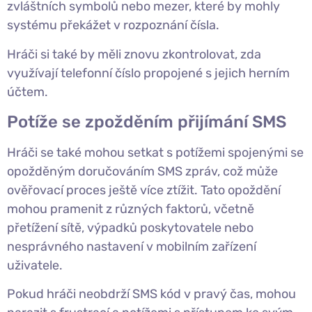
zvláštních symbolů nebo mezer, které by mohly
systému překážet v rozpoznání čísla.
Hráči si také by měli znovu zkontrolovat, zda
využívají telefonní číslo propojené s jejich herním
účtem.
Potíže se zpožděním přijímání SMS
Hráči se také mohou setkat s potížemi spojenými se
opožděným doručováním SMS zpráv, což může
ověřovací proces ještě více ztížit. Tato opoždění
mohou pramenit z různých faktorů, včetně
přetížení sítě, výpadků poskytovatele nebo
nesprávného nastavení v mobilním zařízení
uživatele.
Pokud hráči neobdrží SMS kód v pravý čas, mohou