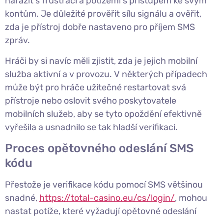
narazit s frustrací a potížemi s přístupem ke svým
kontům. Je důležité prověřit sílu signálu a ověřit,
zda je přístroj dobře nastaveno pro příjem SMS
zpráv.
Hráči by si navíc měli zjistit, zda je jejich mobilní
služba aktivní a v provozu. V některých případech
může být pro hráče užitečné restartovat svá
přístroje nebo oslovit svého poskytovatele
mobilních služeb, aby se tyto opoždění efektivně
vyřešila a usnadnilo se tak hladší verifikaci.
Proces opětovného odeslání SMS
kódu
Přestože je verifikace kódu pomocí SMS většinou
snadné,
https://total-casino.eu/cs/login/
, mohou
nastat potíže, které vyžadují opětovné odeslání