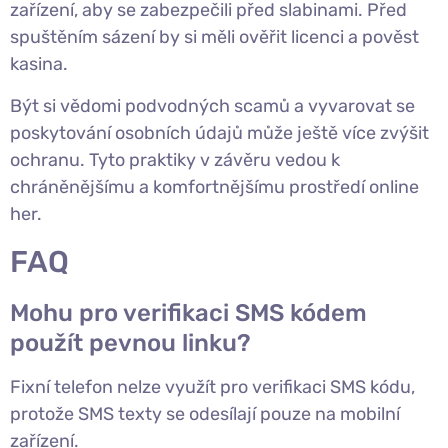
zařízení, aby se zabezpečili před slabinami. Před
spuštěním sázení by si měli ověřit licenci a pověst
kasina.
Být si vědomi podvodných scamů a vyvarovat se
poskytování osobních údajů může ještě více zvýšit
ochranu. Tyto praktiky v závěru vedou k
chráněnějšímu a komfortnějšímu prostředí online
her.
FAQ
Mohu pro verifikaci SMS kódem
použít pevnou linku?
Fixní telefon nelze využít pro verifikaci SMS kódu,
protože SMS texty se odesílají pouze na mobilní
zařízení.