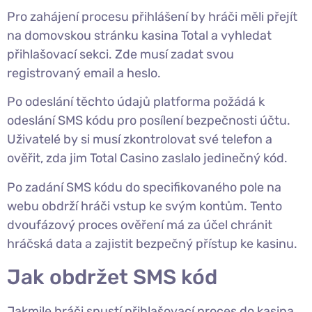
Pro zahájení procesu přihlášení by hráči měli přejít
na domovskou stránku kasina Total a vyhledat
přihlašovací sekci. Zde musí zadat svou
registrovaný email a heslo.
Po odeslání těchto údajů platforma požádá k
odeslání SMS kódu pro posílení bezpečnosti účtu.
Uživatelé by si musí zkontrolovat své telefon a
ověřit, zda jim Total Casino zaslalo jedinečný kód.
Po zadání SMS kódu do specifikovaného pole na
webu obdrží hráči vstup ke svým kontům. Tento
dvoufázový proces ověření má za účel chránit
hráčská data a zajistit bezpečný přístup ke kasinu.
Jak obdržet SMS kód
Jakmile hráči spustí přihlašovací proces do kasina