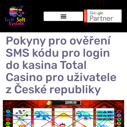
Pokyny pro ověření
SMS kódu pro login
do kasina Total
Casino pro uživatele
z České republiky