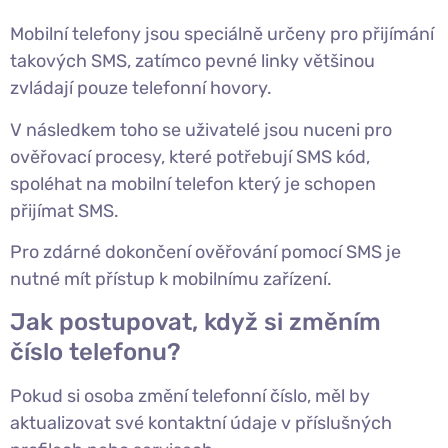
Mobilní telefony jsou speciálně určeny pro přijímání
takových SMS, zatímco pevné linky většinou
zvládají pouze telefonní hovory.
V následkem toho se uživatelé jsou nuceni pro
ověřovací procesy, které potřebují SMS kód,
spoléhat na mobilní telefon který je schopen
přijímat SMS.
Pro zdárné dokončení ověřování pomocí SMS je
nutné mít přístup k mobilnímu zařízení.
Jak postupovat, když si změním
číslo telefonu?
Pokud si osoba změní telefonní číslo, měl by
aktualizovat své kontaktní údaje v příslušných