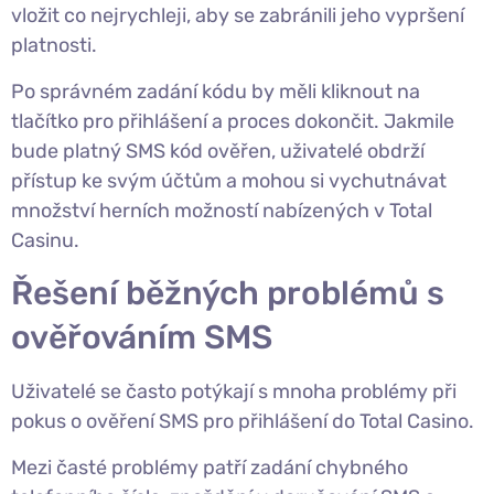
vložit co nejrychleji, aby se zabránili jeho vypršení
platnosti.
Po správném zadání kódu by měli kliknout na
tlačítko pro přihlášení a proces dokončit. Jakmile
bude platný SMS kód ověřen, uživatelé obdrží
přístup ke svým účtům a mohou si vychutnávat
množství herních možností nabízených v Total
Casinu.
Řešení běžných problémů s
ověřováním SMS
Uživatelé se často potýkají s mnoha problémy při
pokus o ověření SMS pro přihlášení do Total Casino.
Mezi časté problémy patří zadání chybného