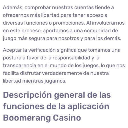
Además, comprobar nuestras cuentas tiende a
ofrecernos más libertad para tener acceso a
diversas funciones o promociones. Al involucrarnos
en este proceso, aportamos a una comunidad de
juego más segura para nosotros y para los demás.
Aceptar la verificación significa que tomamos una
postura a favor de la responsabilidad y la
transparencia en el mundo de los juegos, lo que nos
facilita disfrutar verdaderamente de nuestra
libertad mientras jugamos.
Descripción general de las
funciones de la aplicación
Boomerang Casino