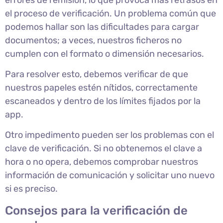
el proceso de verificación. Un problema común que
podemos hallar son las dificultades para cargar
documentos; a veces, nuestros ficheros no
cumplen con el formato o dimensión necesarios.
Para resolver esto, debemos verificar de que
nuestros papeles estén nítidos, correctamente
escaneados y dentro de los límites fijados por la
app.
Otro impedimento pueden ser los problemas con el
clave de verificación. Si no obtenemos el clave a
hora o no opera, debemos comprobar nuestros
información de comunicación y solicitar uno nuevo
si es preciso.
Consejos para la verificación de