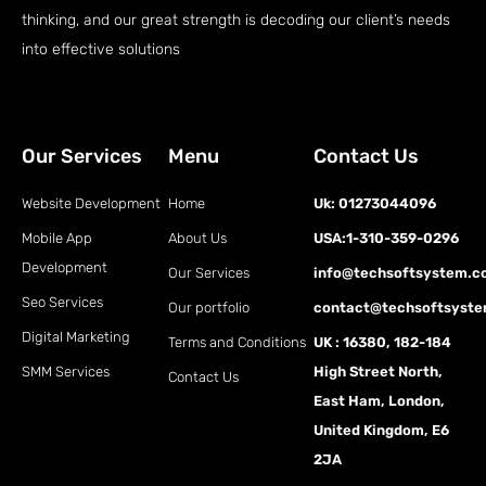
thinking, and our great strength is decoding our client’s needs
into effective solutions
Our Services
Menu
Contact Us
Website Development
Home
Uk: 01273044096
Mobile App
About Us
USA:1-310-359-0296
Development
Our Services
info@techsoftsystem.
Seo Services
Our portfolio
contact@techsoftsyst
Digital Marketing
Terms and Conditions
UK : 16380, 182-184
SMM Services
High Street North,
Contact Us
East Ham, London,
United Kingdom, E6
2JA