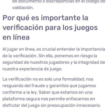
de documento o discrepancias en el código de
validación.
Por qué es importante la
verificación para los juegos
en línea
Al jugar en línea, es crucial entender la importancia
de la verificación. Sin ella, ponemos en riesgo la
seguridad de nuestros jugadores y la integridad de
nuestra experiencia de juego.
La verificación no es solo una formalidad; nos
resguarda del fraude y garantiza que jugamos
conforme a la ley. Saber que estamos en una
plataforma segura nos permite enfocarnos en
disfrutar del juego sin preocupación innecesario.