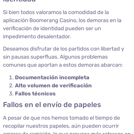
Si bien todos valoramos la comodidad de la
aplicación Boomerang Casino, los demoras en la
verificación de identidad pueden ser un
impedimento desalentador.
Deseamos disfrutar de los partidos con libertad y
sin pausas superfluas. Algunos problemas
comunes que aportan a estos demoras abarcan:
Documentación incompleta
Alto volumen de verificación
Fallos técnicos
Fallos en el envío de papeles
A pesar de que nos hemos tomado el tiempo de
recopilar nuestros papeles, aún pueden ocurrir
errores de remisión, lo que provoca más retrasos en