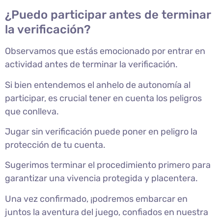
¿Puedo participar antes de terminar
la verificación?
Observamos que estás emocionado por entrar en
actividad antes de terminar la verificación.
Si bien entendemos el anhelo de autonomía al
participar, es crucial tener en cuenta los peligros
que conlleva.
Jugar sin verificación puede poner en peligro la
protección de tu cuenta.
Sugerimos terminar el procedimiento primero para
garantizar una vivencia protegida y placentera.
Una vez confirmado, ¡podremos embarcar en
juntos la aventura del juego, confiados en nuestra