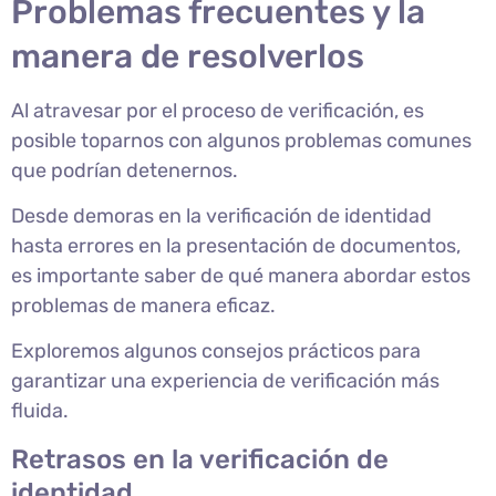
Problemas frecuentes y la
manera de resolverlos
Al atravesar por el proceso de verificación, es
posible toparnos con algunos problemas comunes
que podrían detenernos.
Desde demoras en la verificación de identidad
hasta errores en la presentación de documentos,
es importante saber de qué manera abordar estos
problemas de manera eficaz.
Exploremos algunos consejos prácticos para
garantizar una experiencia de verificación más
fluida.
Retrasos en la verificación de
identidad