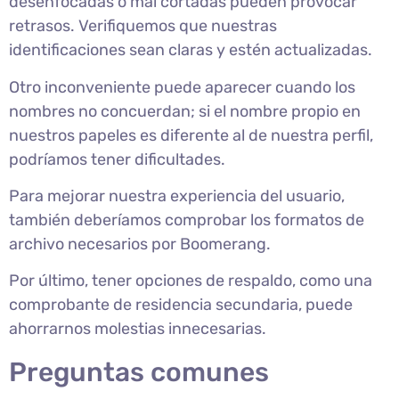
desenfocadas o mal cortadas pueden provocar
retrasos. Verifiquemos que nuestras
identificaciones sean claras y estén actualizadas.
Otro inconveniente puede aparecer cuando los
nombres no concuerdan; si el nombre propio en
nuestros papeles es diferente al de nuestra perfil,
podríamos tener dificultades.
Para mejorar nuestra experiencia del usuario,
también deberíamos comprobar los formatos de
archivo necesarios por Boomerang.
Por último, tener opciones de respaldo, como una
comprobante de residencia secundaria, puede
ahorrarnos molestias innecesarias.
Preguntas comunes