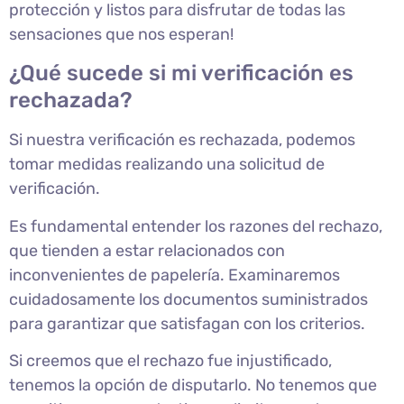
protección y listos para disfrutar de todas las
sensaciones que nos esperan!
¿Qué sucede si mi verificación es
rechazada?
Si nuestra verificación es rechazada, podemos
tomar medidas realizando una solicitud de
verificación.
Es fundamental entender los razones del rechazo,
que tienden a estar relacionados con
inconvenientes de papelería. Examinaremos
cuidadosamente los documentos suministrados
para garantizar que satisfagan con los criterios.
Si creemos que el rechazo fue injustificado,
tenemos la opción de disputarlo. No tenemos que