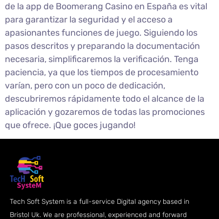
de la app de Boomerang Casino en España es vital
para garantizar la seguridad y el acceso a
apasionantes funciones de juego. Siguiendo los
pasos descritos y preparando la documentación
necesaria, simplificaremos la verificación. Tenga
paciencia, ya que los tiempos de procesamiento
varían, pero con un poco de dedicación,
descubriremos rápidamente todo el alcance de la
aplicación y gozaremos de todas las promociones
que ofrece. ¡Que goces jugando!
Tech Soft System is a full-service Digital agency based in
Bristol Uk. We are professional, experienced and forward