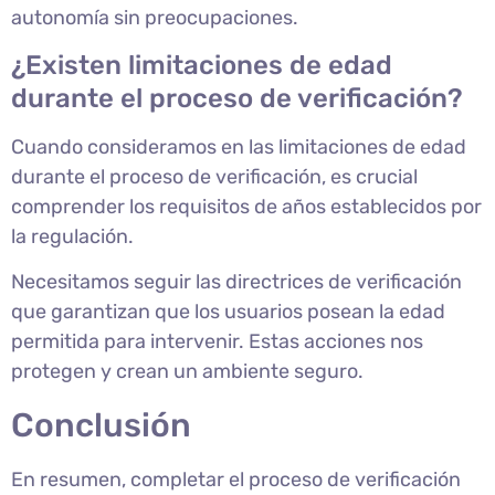
autonomía sin preocupaciones.
¿Existen limitaciones de edad
durante el proceso de verificación?
Cuando consideramos en las limitaciones de edad
durante el proceso de verificación, es crucial
comprender los requisitos de años establecidos por
la regulación.
Necesitamos seguir las directrices de verificación
que garantizan que los usuarios posean la edad
permitida para intervenir. Estas acciones nos
protegen y crean un ambiente seguro.
Conclusión
En resumen, completar el proceso de verificación