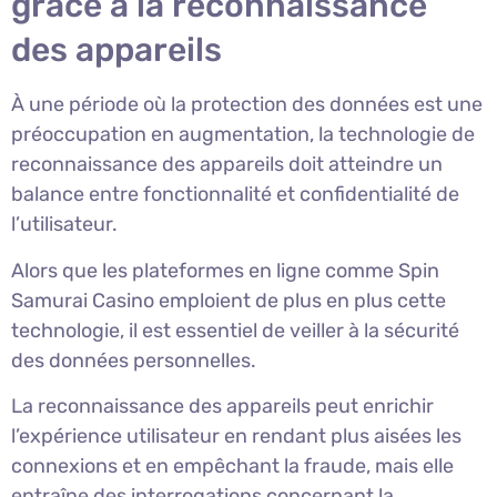
grâce à la reconnaissance
des appareils
À une période où la protection des données est une
préoccupation en augmentation, la technologie de
reconnaissance des appareils doit atteindre un
balance entre fonctionnalité et confidentialité de
l’utilisateur.
Alors que les plateformes en ligne comme Spin
Samurai Casino emploient de plus en plus cette
technologie, il est essentiel de veiller à la sécurité
des données personnelles.
La reconnaissance des appareils peut enrichir
l’expérience utilisateur en rendant plus aisées les
connexions et en empêchant la fraude, mais elle
entraîne des interrogations concernant la