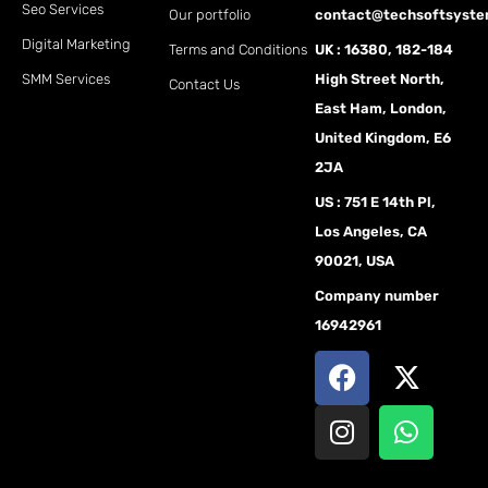
Seo Services
Our portfolio
contact@techsoftsyst
Digital Marketing
Terms and Conditions
UK : 16380, 182-184
SMM Services
High Street North,
Contact Us
East Ham, London,
United Kingdom, E6
2JA
US : 751 E 14th Pl,
Los Angeles, CA
90021, USA
Company number
16942961