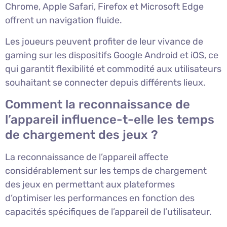
Chrome, Apple Safari, Firefox et Microsoft Edge
offrent un navigation fluide.
Les joueurs peuvent profiter de leur vivance de
gaming sur les dispositifs Google Android et iOS, ce
qui garantit flexibilité et commodité aux utilisateurs
souhaitant se connecter depuis différents lieux.
Comment la reconnaissance de
l’appareil influence-t-elle les temps
de chargement des jeux ?
La reconnaissance de l’appareil affecte
considérablement sur les temps de chargement
des jeux en permettant aux plateformes
d’optimiser les performances en fonction des
capacités spécifiques de l’appareil de l’utilisateur.