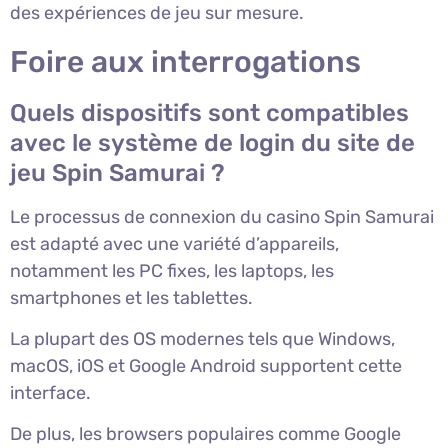
des expériences de jeu sur mesure.
Foire aux interrogations
Quels dispositifs sont compatibles
avec le système de login du site de
jeu Spin Samurai ?
Le processus de connexion du casino Spin Samurai
est adapté avec une variété d’appareils,
notamment les PC fixes, les laptops, les
smartphones et les tablettes.
La plupart des OS modernes tels que Windows,
macOS, iOS et Google Android supportent cette
interface.
De plus, les browsers populaires comme Google