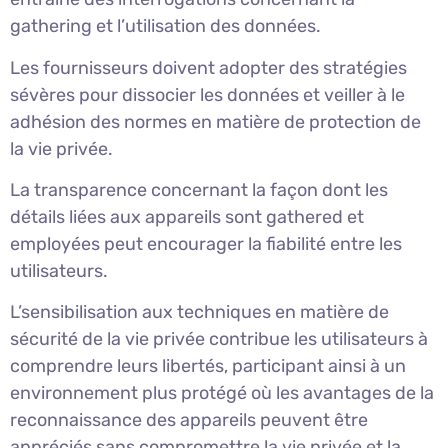
gathering et l’utilisation des données.
Les fournisseurs doivent adopter des stratégies
sévères pour dissocier les données et veiller à le
adhésion des normes en matière de protection de
la vie privée.
La transparence concernant la façon dont les
détails liées aux appareils sont gathered et
employées peut encourager la fiabilité entre les
utilisateurs.
L’sensibilisation aux techniques en matière de
sécurité de la vie privée contribue les utilisateurs à
comprendre leurs libertés, participant ainsi à un
environnement plus protégé où les avantages de la
reconnaissance des appareils peuvent être
appréciés sans compromettre la vie privée et la