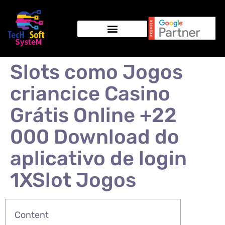
Slots como Jogos
criancice Casino
Grátis Online +22
000 Download do
aplicativo de login
1XSlot Jogos
Content