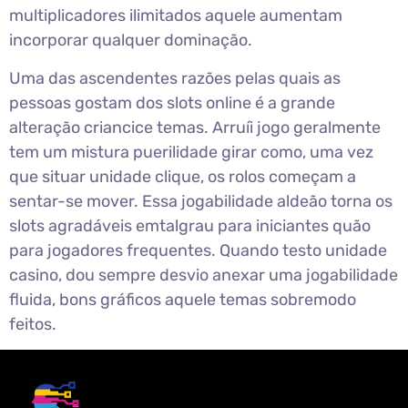
multiplicadores ilimitados aquele aumentam
incorporar qualquer dominação.
Uma das ascendentes razões pelas quais as
pessoas gostam dos slots online é a grande
alteração criancice temas. Arruíi jogo geralmente
tem um mistura puerilidade girar como, uma vez
que situar unidade clique, os rolos começam a
sentar-se mover. Essa jogabilidade aldeão torna os
slots agradáveis emtalgrau para iniciantes quão
para jogadores frequentes. Quando testo unidade
casino, dou sempre desvio anexar uma jogabilidade
fluida, bons gráficos aquele temas sobremodo
feitos.