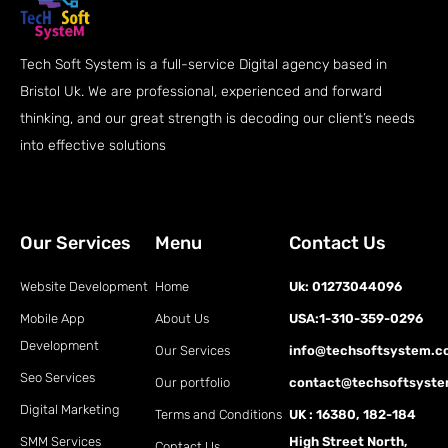
Tech Soft System is a full-service Digital agency based in
Bristol Uk. We are professional, experienced and forward
thinking, and our great strength is decoding our client’s needs
into effective solutions
Our Services
Menu
Contact Us
Website Development
Home
Uk: 01273044096
Mobile App
About Us
USA:1-310-359-0296
Development
Our Services
info@techsoftsystem.
Seo Services
Our portfolio
contact@techsoftsyst
Digital Marketing
Terms and Conditions
UK : 16380, 182-184
SMM Services
High Street North,
Contact Us