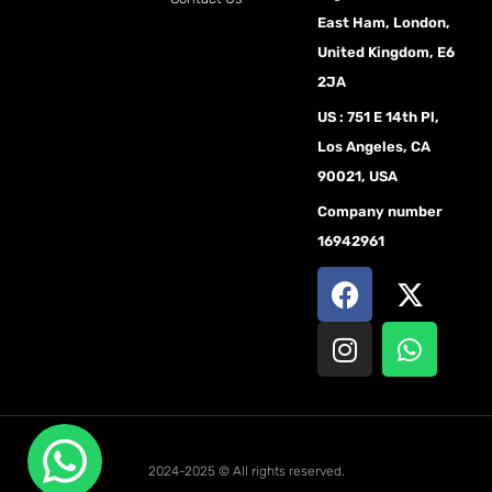
East Ham, London,
United Kingdom, E6
2JA
US : 751 E 14th Pl,
Los Angeles, CA
90021, USA
Company number
16942961
2024-2025 © All rights reserved.