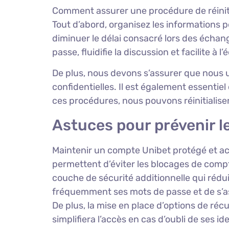
Comment assurer une procédure de réiniti
Tout d’abord, organisez les informations 
diminuer le délai consacré lors des échan
passe, fluidifie la discussion et facilite 
De plus, nous devons s’assurer que nous u
confidentielles. Il est également essentiel
ces procédures, nous pouvons réinitialise
Astuces pour prévenir 
Maintenir un compte Unibet protégé et acc
permettent d’éviter les blocages de compte.
couche de sécurité additionnelle qui rédui
fréquemment ses mots de passe et de s’ass
De plus, la mise en place d’options de r
simplifiera l’accès en cas d’oubli de ses id