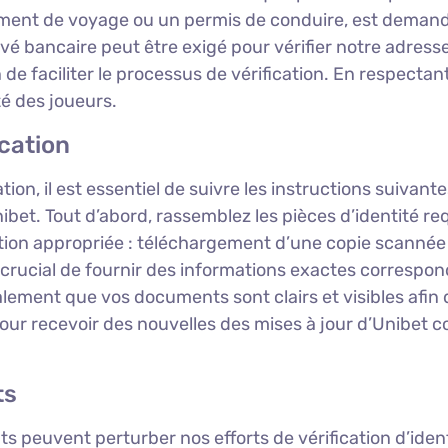
ument de voyage ou un permis de conduire, est demandé
vé bancaire peut être exigé pour vérifier notre adress
in de faciliter le processus de vérification. En respect
é des joueurs.
cation
ion, il est essentiel de suivre les instructions suivante
nibet. Tout d’abord, rassemblez les pièces d’identité
tion appropriée : téléchargement d’une copie scannée d
est crucial de fournir des informations exactes corresp
ement que vos documents sont clairs et visibles afin de
ur recevoir des nouvelles des mises à jour d’Unibet con
ts
ants peuvent perturber nos efforts de vérification d’id