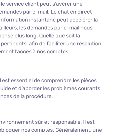
 service client peut s’avérer une
 demandes par e-mail. Le chat en direct
information instantané peut accélérer la
 ailleurs, les demandes par e-mail nous
éponse plus long. Quelle que soit la
pertinents, afin de faciliter une résolution
ément l’accès à nos comptes.
l est essentiel de comprendre les pièces
fluide et d’aborder les problèmes courants
ences de la procédure.
environnement sûr et responsable. Il est
 débloquer nos comptes. Généralement, une