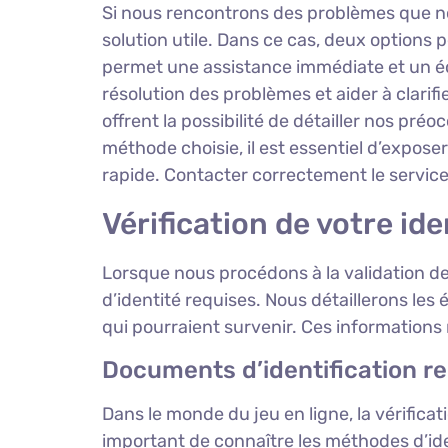
Si nous rencontrons des problèmes que n
solution utile. Dans ce cas, deux options 
permet une assistance immédiate et un éch
résolution des problèmes et aider à clarif
offrent la possibilité de détailler nos préo
méthode choisie, il est essentiel d’exposer
rapide. Contacter correctement le servic
Vérification de votre id
Lorsque nous procédons à la validation de
d’identité requises. Nous détaillerons les
qui pourraient survenir. Ces information
Documents d’identification r
Dans le monde du jeu en ligne, la vérifica
important de connaître les méthodes d’id