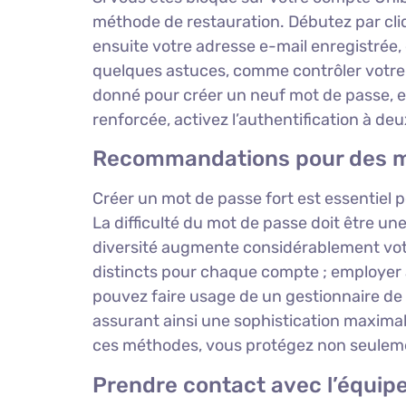
méthode de restauration. Débutez par cliqu
ensuite votre adresse e-mail enregistrée, 
quelques astuces, comme contrôler votre dos
donné pour créer un neuf mot de passe, en
renforcée, activez l’authentification à de
Recommandations pour des m
Créer un mot de passe fort est essentiel p
La difficulté du mot de passe doit être un
diversité augmente considérablement votre 
distincts pour chaque compte ; employer 
pouvez faire usage de un gestionnaire de
assurant ainsi une sophistication maxima
ces méthodes, vous protégez non seuleme
Prendre contact avec l’équipe