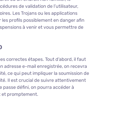
dures de validation de l’utilisateur,
ires. Les Trojans ou les applications
 les profils possiblement en danger afin
uspensions à venir et vous permettre de
o
 correctes étapes. Tout d’abord, il faut
son adresse e-mail enregistrée, on recevra
tité, ce qui peut impliquer la soumission de
é. Il est crucial de suivre attentivement
e passe défini, on pourra accéder à
t et promptement.