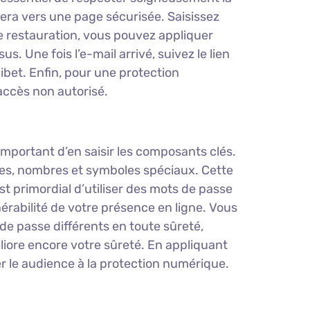
gera vers une page sécurisée. Saisissez
 de restauration, vous pouvez appliquer
. Une fois l’e-mail arrivé, suivez le lien
ibet. Enfin, pour une protection
 accès non autorisé.
important d’en saisir les composants clés.
cules, nombres et symboles spéciaux. Cette
st primordial d’utiliser des mots de passe
abilité de votre présence en ligne. Vous
e passe différents en toute sûreté,
iore encore votre sûreté. En appliquant
le audience à la protection numérique.