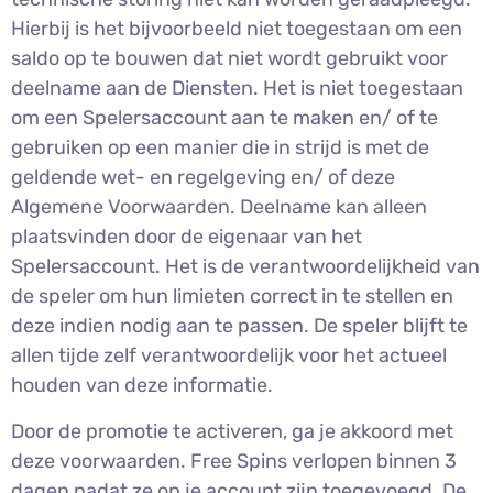
Hierbij is het bijvoorbeeld niet toegestaan om een
saldo op te bouwen dat niet wordt gebruikt voor
deelname aan de Diensten. Het is niet toegestaan
om een Spelersaccount aan te maken en/ of te
gebruiken op een manier die in strijd is met de
geldende wet- en regelgeving en/ of deze
Algemene Voorwaarden. Deelname kan alleen
plaatsvinden door de eigenaar van het
Spelersaccount. Het is de verantwoordelijkheid van
de speler om hun limieten correct in te stellen en
deze indien nodig aan te passen. De speler blijft te
allen tijde zelf verantwoordelijk voor het actueel
houden van deze informatie.
Door de promotie te activeren, ga je akkoord met
deze voorwaarden. Free Spins verlopen binnen 3
dagen nadat ze op je account zijn toegevoegd. De