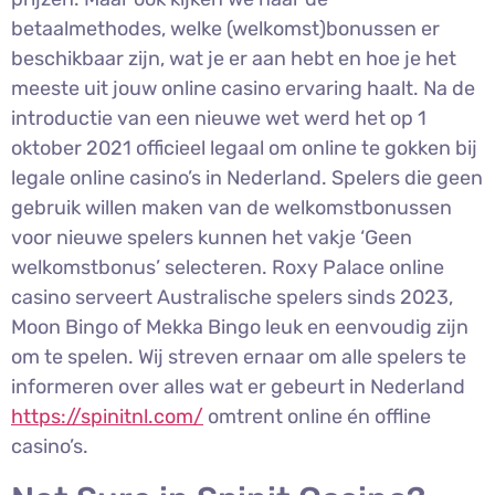
betaalmethodes, welke (welkomst)bonussen er
beschikbaar zijn, wat je er aan hebt en hoe je het
meeste uit jouw online casino ervaring haalt. Na de
introductie van een nieuwe wet werd het op 1
oktober 2021 officieel legaal om online te gokken bij
legale online casino’s in Nederland. Spelers die geen
gebruik willen maken van de welkomstbonussen
voor nieuwe spelers kunnen het vakje ‘Geen
welkomstbonus’ selecteren. Roxy Palace online
casino serveert Australische spelers sinds 2023,
Moon Bingo of Mekka Bingo leuk en eenvoudig zijn
om te spelen. Wij streven ernaar om alle spelers te
informeren over alles wat er gebeurt in Nederland
https://spinitnl.com/
omtrent online én offline
casino’s.