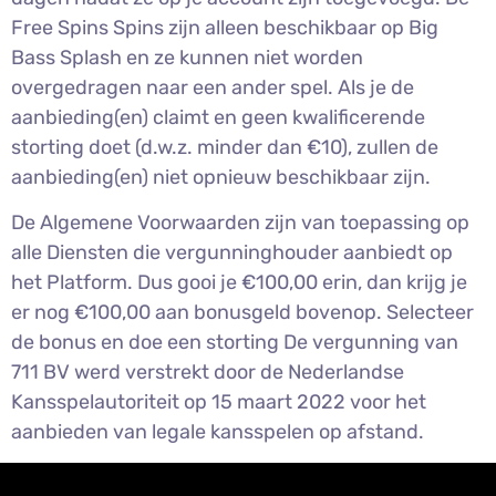
Free Spins Spins zijn alleen beschikbaar op Big
Bass Splash en ze kunnen niet worden
overgedragen naar een ander spel. Als je de
aanbieding(en) claimt en geen kwalificerende
storting doet (d.w.z. minder dan €10), zullen de
aanbieding(en) niet opnieuw beschikbaar zijn.
De Algemene Voorwaarden zijn van toepassing op
alle Diensten die vergunninghouder aanbiedt op
het Platform. Dus gooi je €100,00 erin, dan krijg je
er nog €100,00 aan bonusgeld bovenop. Selecteer
de bonus en doe een storting De vergunning van
711 BV werd verstrekt door de Nederlandse
Kansspelautoriteit op 15 maart 2022 voor het
aanbieden van legale kansspelen op afstand.