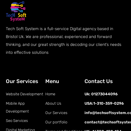
Tech Soft System is a full-service Digital agency based in
Bristol Uk. We are professional, experienced and forward
thinking, and our great strength is decoding our client’s needs
into effective solutions
Our Services
Menu
Contact Us
Website Development
Home
Uk: 01273044096
Mobile App
About Us
USA:1-310-359-0296
Development
Our Services
info@techsoftsystem.
Seo Services
Our portfolio
contact@techsoftsyst
Digital Marketing