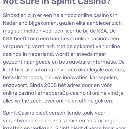
Not Sure in Spinit Casino?
Sindsdien zijn er een hele hoop online casino’s in
Nederland bijgekomen, gezien elke aanbieder zich
mag aanmelden voor een licentie bij de KSA. De
KSA heeft toen een handjevol online casino’s een
vergunning verstrekt. Met de opkomst van online
casino’s in Nederland, wordt er steeds meer
gezocht naar goede en betrouwbare informatie. Je
kunt hier alle informatie vinden over legale casino’s,
betaalmethodes, nieuwe innovaties, kansspelen,
enzovoort. Sinds 2008 hét adres door en vóór
online casino liefhebbersOp casino nl online vind je
alles wat je zoekt over online en offline gokken.
SpinIt Casino biedt verschillende tools voor
verantwoord spelen, zoals limieten op stortingen,
inzetten en verliezen. SpinIt biedt diverse tools voor