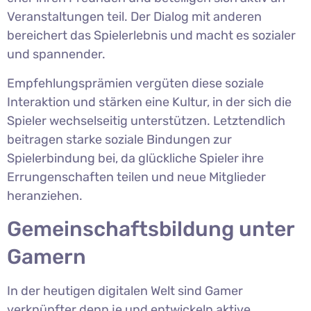
Veranstaltungen teil. Der Dialog mit anderen
bereichert das Spielerlebnis und macht es sozialer
und spannender.
Empfehlungsprämien vergüten diese soziale
Interaktion und stärken eine Kultur, in der sich die
Spieler wechselseitig unterstützen. Letztendlich
beitragen starke soziale Bindungen zur
Spielerbindung bei, da glückliche Spieler ihre
Errungenschaften teilen und neue Mitglieder
heranziehen.
Gemeinschaftsbildung unter
Gamern
In der heutigen digitalen Welt sind Gamer
verknüpfter denn je und entwickeln aktive