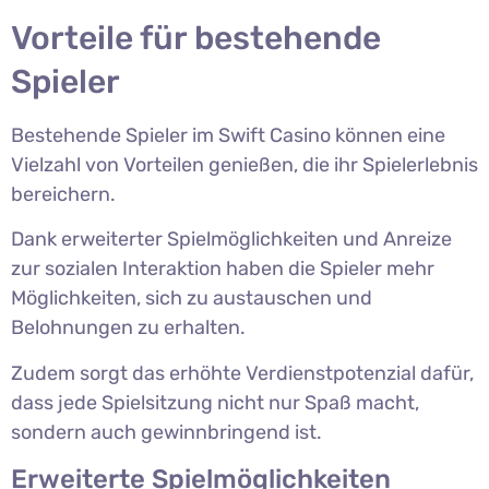
Vorteile für bestehende
Spieler
Bestehende Spieler im Swift Casino können eine
Vielzahl von Vorteilen genießen, die ihr Spielerlebnis
bereichern.
Dank erweiterter Spielmöglichkeiten und Anreize
zur sozialen Interaktion haben die Spieler mehr
Möglichkeiten, sich zu austauschen und
Belohnungen zu erhalten.
Zudem sorgt das erhöhte Verdienstpotenzial dafür,
dass jede Spielsitzung nicht nur Spaß macht,
sondern auch gewinnbringend ist.
Erweiterte Spielmöglichkeiten