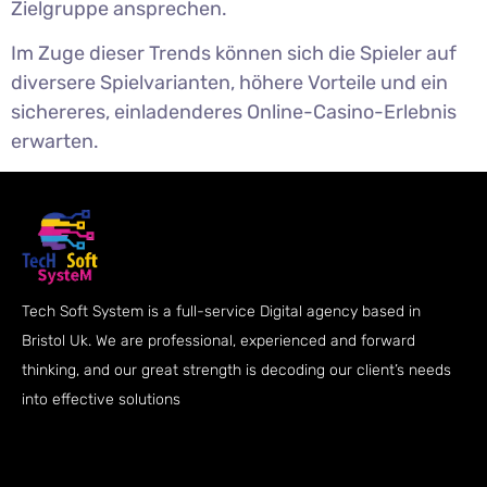
Zielgruppe ansprechen.
Im Zuge dieser Trends können sich die Spieler auf
diversere Spielvarianten, höhere Vorteile und ein
sichereres, einladenderes Online-Casino-Erlebnis
erwarten.
Tech Soft System is a full-service Digital agency based in
Bristol Uk. We are professional, experienced and forward
thinking, and our great strength is decoding our client’s needs
into effective solutions