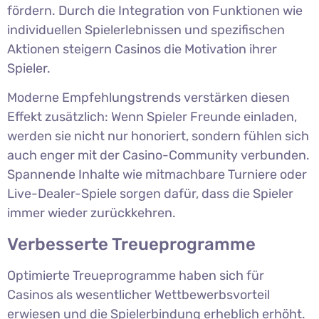
fördern. Durch die Integration von Funktionen wie
individuellen Spielerlebnissen und spezifischen
Aktionen steigern Casinos die Motivation ihrer
Spieler.
Moderne Empfehlungstrends verstärken diesen
Effekt zusätzlich: Wenn Spieler Freunde einladen,
werden sie nicht nur honoriert, sondern fühlen sich
auch enger mit der Casino-Community verbunden.
Spannende Inhalte wie mitmachbare Turniere oder
Live-Dealer-Spiele sorgen dafür, dass die Spieler
immer wieder zurückkehren.
Verbesserte Treueprogramme
Optimierte Treueprogramme haben sich für
Casinos als wesentlicher Wettbewerbsvorteil
erwiesen und die Spielerbindung erheblich erhöht.