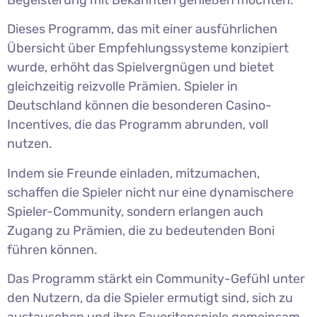
Dieses Programm, das mit einer ausführlichen
Übersicht über Empfehlungssysteme konzipiert
wurde, erhöht das Spielvergnügen und bietet
gleichzeitig reizvolle Prämien. Spieler in
Deutschland können die besonderen Casino-
Incentives, die das Programm abrunden, voll
nutzen.
Indem sie Freunde einladen, mitzumachen,
schaffen die Spieler nicht nur eine dynamischere
Spieler-Community, sondern erlangen auch
Zugang zu Prämien, die zu bedeutenden Boni
führen können.
Das Programm stärkt ein Community-Gefühl unter
den Nutzern, da die Spieler ermutigt sind, sich zu
austauschen und ihre Favoritenspiele gemeinsam