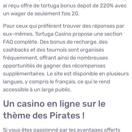
ai reçu offre de tortuga bonus depot de 220% avec
un wager de seulement fois 20.
Pour ceux qui préfèrent trouver des réponses par
eux-mêmes, Tortuga Casino propose une section
FAQ complète. Des bonus de recharge, des
cashbacks et des tournois sont organisés
fréquemment, offrant ainsi de nombreuses
opportunités de gagner des récompenses
supplémentaires. Le site est disponible en plusieurs
langues, y compris le français, ce qui le rend
accessible à un large public.
Un casino en ligne sur le
thème des Pirates !
Si vous êtes passionné par les avantages offerts