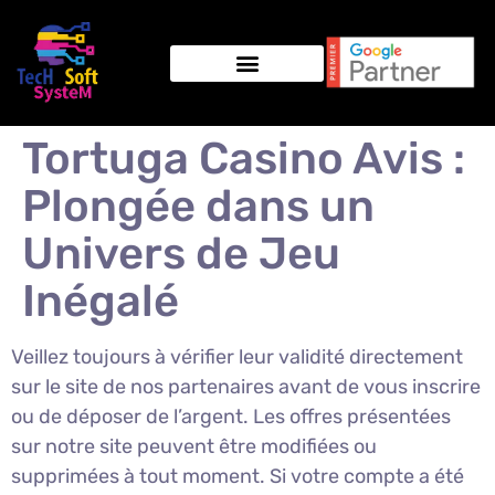
Tortuga Casino Avis :
Plongée dans un
Univers de Jeu
Inégalé
Veillez toujours à vérifier leur validité directement
sur le site de nos partenaires avant de vous inscrire
ou de déposer de l’argent. Les offres présentées
sur notre site peuvent être modifiées ou
supprimées à tout moment. Si votre compte a été