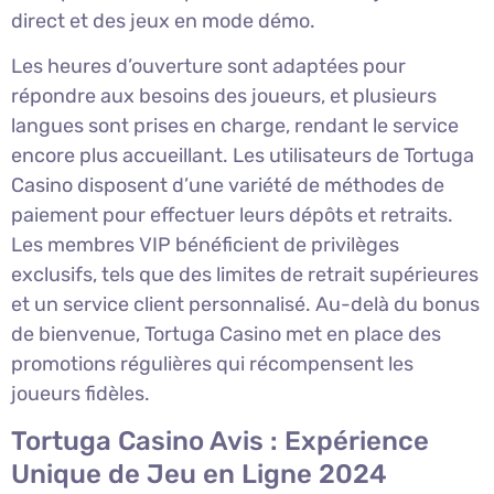
direct et des jeux en mode démo.
Les heures d’ouverture sont adaptées pour
répondre aux besoins des joueurs, et plusieurs
langues sont prises en charge, rendant le service
encore plus accueillant. Les utilisateurs de Tortuga
Casino disposent d’une variété de méthodes de
paiement pour effectuer leurs dépôts et retraits.
Les membres VIP bénéficient de privilèges
exclusifs, tels que des limites de retrait supérieures
et un service client personnalisé. Au-delà du bonus
de bienvenue, Tortuga Casino met en place des
promotions régulières qui récompensent les
joueurs fidèles.
Tortuga Casino Avis : Expérience
Unique de Jeu en Ligne 2024