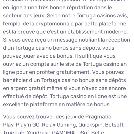
en ligne a une très bonne réputation dans le
secteur des jeux. Selon notre Tortuga casinos avis,
l’emploi de la cryptomonnaie par cette plateforme
est la preuve que c’est un établissement moderne.
Si vous avez reçu un message notifiant la réception
d’un Tortuga casino bonus sans dépôts, vous
pouvez jouer avec ce bonus. Il suffit que vous
ouvriez un compte sur le site de Tortuga casino en
ligne pour en profiter gratuitement. Vous pouvez
bénéficier d’un Tortuga casino bonus sans dépôts
en argent gratuit même si vous n’avez pas encore
effectué de dépôt. Tortuga casino en ligne est une
excellente plateforme en matière de bonus.
Vous pouvez trouver des jeux de Pragmatic
Play, Play’n GO, Relax Gaming, Quickspin, Betsoft,
True Lab, Yggdrasil, GAMOMAT, iSoftBet et