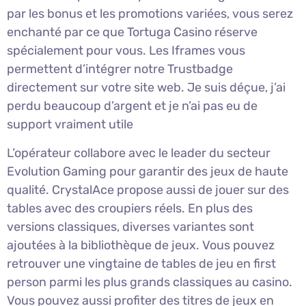
par les bonus et les promotions variées, vous serez
enchanté par ce que Tortuga Casino réserve
spécialement pour vous. Les Iframes vous
permettent d’intégrer notre Trustbadge
directement sur votre site web. Je suis déçue, j’ai
perdu beaucoup d’argent et je n’ai pas eu de
support vraiment utile
L’opérateur collabore avec le leader du secteur
Evolution Gaming pour garantir des jeux de haute
qualité. CrystalAce propose aussi de jouer sur des
tables avec des croupiers réels. En plus des
versions classiques, diverses variantes sont
ajoutées à la bibliothèque de jeux. Vous pouvez
retrouver une vingtaine de tables de jeu en first
person parmi les plus grands classiques au casino.
Vous pouvez aussi profiter des titres de jeux en