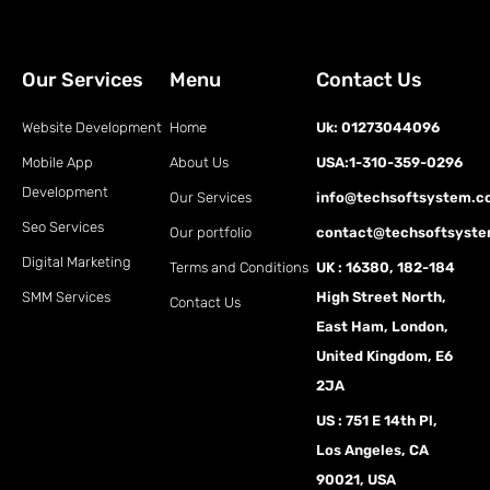
Our Services
Menu
Contact Us
Website Development
Home
Uk: 01273044096
Mobile App
About Us
USA:1-310-359-0296
Development
Our Services
info@techsoftsystem.
Seo Services
Our portfolio
contact@techsoftsyst
Digital Marketing
Terms and Conditions
UK : 16380, 182-184
SMM Services
High Street North,
Contact Us
East Ham, London,
United Kingdom, E6
2JA
US : 751 E 14th Pl,
Los Angeles, CA
90021, USA