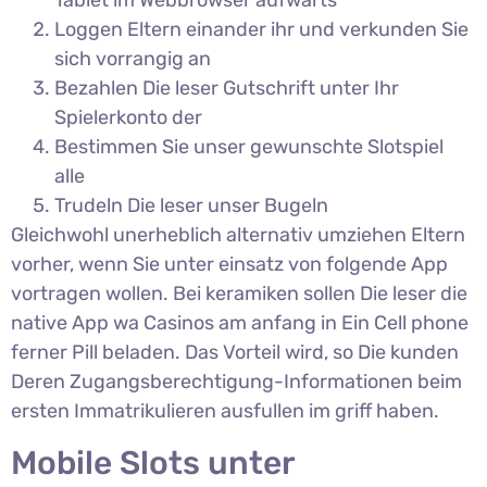
Loggen Eltern einander ihr und verkunden Sie
sich vorrangig an
Bezahlen Die leser Gutschrift unter Ihr
Spielerkonto der
Bestimmen Sie unser gewunschte Slotspiel
alle
Trudeln Die leser unser Bugeln
Gleichwohl unerheblich alternativ umziehen Eltern
vorher, wenn Sie unter einsatz von folgende App
vortragen wollen. Bei keramiken sollen Die leser die
native App wa Casinos am anfang in Ein Cell phone
ferner Pill beladen. Das Vorteil wird, so Die kunden
Deren Zugangsberechtigung-Informationen beim
ersten Immatrikulieren ausfullen im griff haben.
Mobile Slots unter