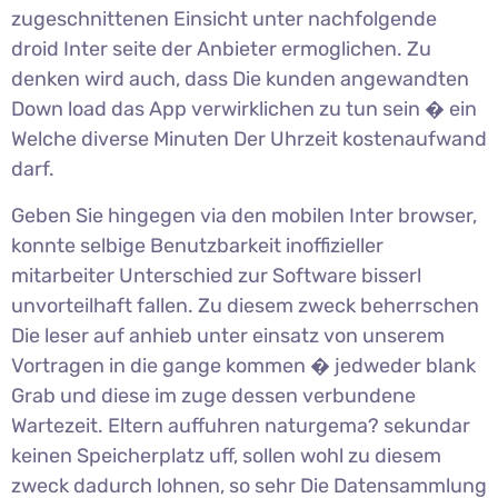
zugeschnittenen Einsicht unter nachfolgende
droid Inter seite der Anbieter ermoglichen. Zu
denken wird auch, dass Die kunden angewandten
Down load das App verwirklichen zu tun sein � ein
Welche diverse Minuten Der Uhrzeit kostenaufwand
darf.
Geben Sie hingegen via den mobilen Inter browser,
konnte selbige Benutzbarkeit inoffizieller
mitarbeiter Unterschied zur Software bisserl
unvorteilhaft fallen. Zu diesem zweck beherrschen
Die leser auf anhieb unter einsatz von unserem
Vortragen in die gange kommen � jedweder blank
Grab und diese im zuge dessen verbundene
Wartezeit. Eltern auffuhren naturgema? sekundar
keinen Speicherplatz uff, sollen wohl zu diesem
zweck dadurch lohnen, so sehr Die Datensammlung