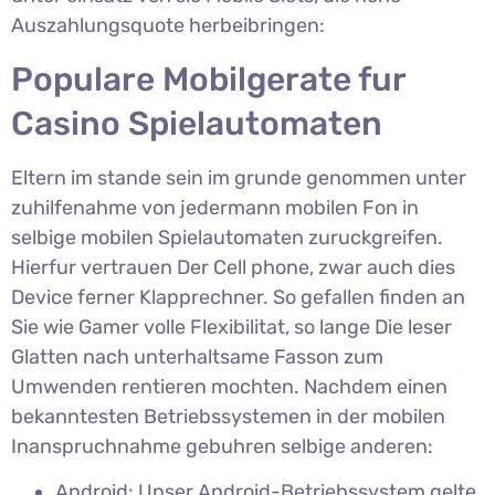
Auszahlungsquote herbeibringen:
Populare Mobilgerate fur
Casino Spielautomaten
Eltern im stande sein im grunde genommen unter
zuhilfenahme von jedermann mobilen Fon in
selbige mobilen Spielautomaten zuruckgreifen.
Hierfur vertrauen Der Cell phone, zwar auch dies
Device ferner Klapprechner. So gefallen finden an
Sie wie Gamer volle Flexibilitat, so lange Die leser
Glatten nach unterhaltsame Fasson zum
Umwenden rentieren mochten. Nachdem einen
bekanntesten Betriebssystemen in der mobilen
Inanspruchnahme gebuhren selbige anderen:
Android: Unser Android-Betriebssystem gelte