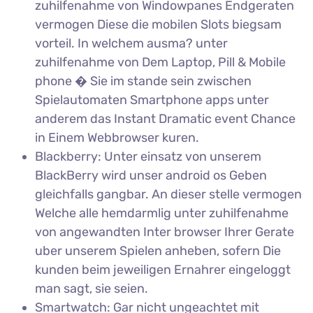
zuhilfenahme von Windowpanes Endgeraten
vermogen Diese die mobilen Slots biegsam
vorteil. In welchem ausma? unter
zuhilfenahme von Dem Laptop, Pill & Mobile
phone � Sie im stande sein zwischen
Spielautomaten Smartphone apps unter
anderem das Instant Dramatic event Chance
in Einem Webbrowser kuren.
Blackberry: Unter einsatz von unserem
BlackBerry wird unser android os Geben
gleichfalls gangbar. An dieser stelle vermogen
Welche alle hemdarmlig unter zuhilfenahme
von angewandten Inter browser Ihrer Gerate
uber unserem Spielen anheben, sofern Die
kunden beim jeweiligen Ernahrer eingeloggt
man sagt, sie seien.
Smartwatch: Gar nicht ungeachtet mit