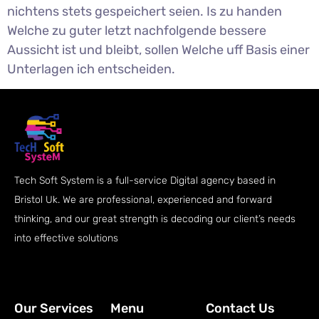
nichtens stets gespeichert seien. Is zu handen
Welche zu guter letzt nachfolgende bessere
Aussicht ist und bleibt, sollen Welche uff Basis einer
Unterlagen ich entscheiden.
Tech Soft System is a full-service Digital agency based in
Bristol Uk. We are professional, experienced and forward
thinking, and our great strength is decoding our client’s needs
into effective solutions
Our Services
Menu
Contact Us