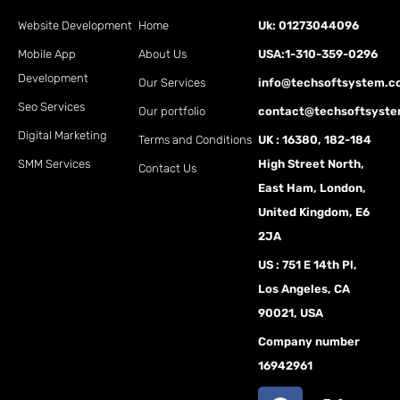
Website Development
Home
Uk: 01273044096
Mobile App
About Us
USA:1-310-359-0296
Development
Our Services
info@techsoftsystem.
Seo Services
Our portfolio
contact@techsoftsyst
Digital Marketing
Terms and Conditions
UK : 16380, 182-184
SMM Services
High Street North,
Contact Us
East Ham, London,
United Kingdom, E6
2JA
US : 751 E 14th Pl,
Los Angeles, CA
90021, USA
Company number
16942961