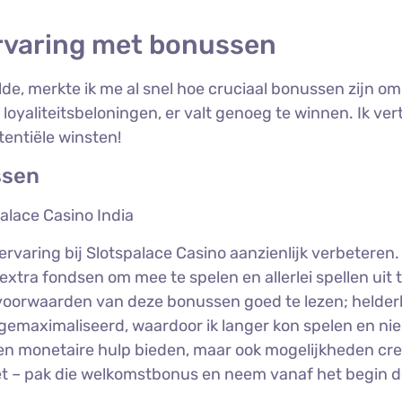
rvaring met bonussen
elde, merkte ik me al snel hoe cruciaal bonussen zijn om
loyaliteitsbeloningen, er valt genoeg te winnen. Ik ver
entiële winsten!
ssen
aring bij Slotspalace Casino aanzienlijk verbeteren
tra fondsen om mee te spelen en allerlei spellen uit t
voorwaarden van deze bonussen goed te lezen; helderhe
gemaximaliseerd, waardoor ik langer kon spelen en nie
een monetaire hulp bieden, maar ook mogelijkheden cr
iet – pak die welkomstbonus en neem vanaf het begin d