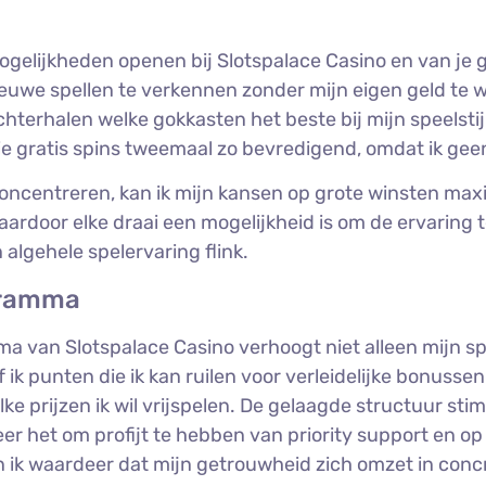
mogelijkheden openen bij Slotspalace Casino en van j
ieuwe spellen te verkennen zonder mijn eigen geld te
 achterhalen welke gokkasten het beste bij mijn speelst
ie gratis spins tweemaal zo bevredigend, omdat ik ge
oncentreren, kan ik mijn kansen op grote winsten maxi
ardoor elke draai een mogelijkheid is om de ervaring t
lgehele spelervaring flink.
gramma
van Slotspalace Casino verhoogt niet alleen mijn s
f ik punten die ik kan ruilen voor verleidelijke bonuss
lke prijzen ik wil vrijspelen. De gelaagde structuur st
deer het om profijt te hebben van priority support en
 en ik waardeer dat mijn getrouwheid zich omzet in con