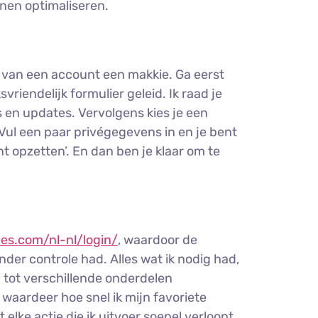
nnen optimaliseren.
 van een account een makkie. Ga eerst
vriendelijk formulier geleid. Ik raad je
s en updates. Vervolgens kies je een
Vul een paar privégegevens in en je bent
t opzetten’. En dan ben je klaar om te
ces.com/nl-nl/login/
, waardoor de
onder controle had. Alles wat ik nodig had,
g tot verschillende onderdelen
 waardeer hoe snel ik mijn favoriete
elke actie die ik uitvoer soepel verloopt,