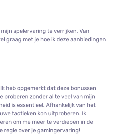
 mijn spelervaring te verrijken. Van
tel graag met je hoe ik deze aanbiedingen
. Ik heb opgemerkt dat deze bonussen
e proberen zonder al te veel van mijn
id is essentieel. Afhankelijk van het
uwe tactieken kon uitproberen. Ik
eëren om me meer te verdiepen in de
e regie over je gamingervaring!