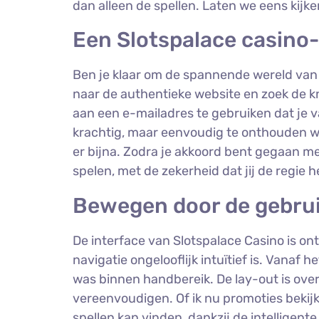
dan alleen de spellen. Laten we eens kijke
Een Slotspalace casin
Ben je klaar om de spannende wereld van 
naar de authentieke website en zoek de knop
aan een e-mailadres te gebruiken dat je va
krachtig, maar eenvoudig te onthouden wa
er bijna. Zodra je akkoord bent gegaan me
spelen, met de zekerheid dat jij de regie h
Bewegen door de gebruik
De interface van Slotspalace Casino is o
navigatie ongelooflijk intuïtief is. Vanaf h
was binnen handbereik. De lay-out is over
vereenvoudigen. Of ik nu promoties bekijk 
spellen kan vinden, dankzij de intelligent