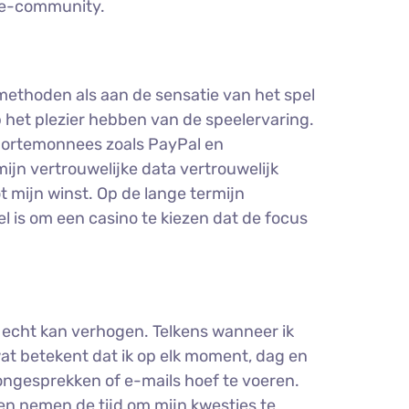
ace-community.
lmethoden als aan de sensatie van het spel
op het plezier hebben van de speelervaring.
e portemonnees zoals PayPal en
ijn vertrouwelijke data vertrouwelijk
ot mijn winst. Op de lange termijn
l is om een casino te kiezen dat de focus
ng echt kan verhogen. Telkens wanneer ik
at betekent dat ik op elk moment, dag en
ongesprekken of e-mails hoef te voeren.
n nemen de tijd om mijn kwesties te