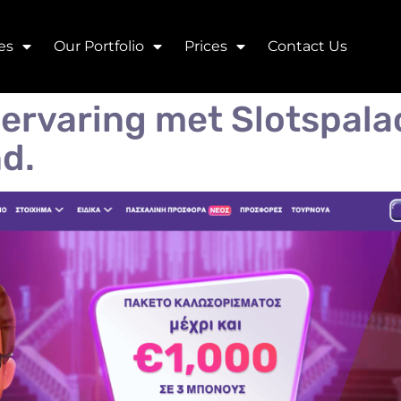
es
Our Portfolio
Prices
Contact Us
ervaring met Slotspalac
d.