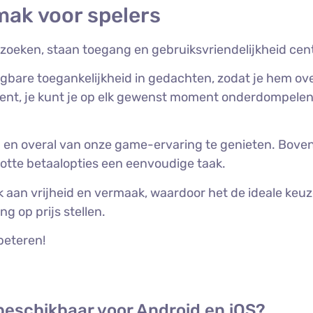
ak voor spelers
zoeken, staan toegang en gebruiksvriendelijkheid centra
are toegankelijkheid in gedachten, zodat je hem over
 bent, je kunt je op elk gewenst moment onderdompele
altijd en overal van onze game-ervaring te genieten. Bo
vlotte betaalopties een eenvoudige taak.
k aan vrijheid en vermaak, waardoor het de ideale keuz
 op prijs stellen.
beteren!
 beschikbaar voor Android en iOS?