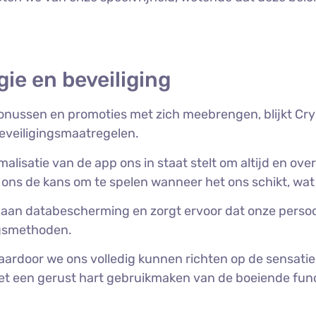
ie en beveiliging
nussen en promoties met zich meebrengen, blijkt Crysta
eveiligingsmaatregelen.
imalisatie van de app ons in staat stelt om altijd en o
t ons de kans om te spelen wanneer het ons schikt, wat
 aan databescherming en zorgt ervoor dat onze persoo
ngsmethoden.
waardoor we ons volledig kunnen richten op de sensati
t een gerust hart gebruikmaken van de boeiende functi