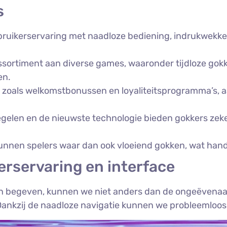
s
ruikerservaring met naadloze bediening, indrukwekk
assortiment aan diverse games, waaronder tijdloze gok
en.
en, zoals welkomstbonussen en loyaliteitsprogramma’s
gelen en de nieuwste technologie bieden gokkers zeke
kunnen spelers waar dan ook vloeiend gokken, wat hand
rservaring en interface
ken begeven, kunnen we niet anders dan de ongeëvenaa
ankzij de naadloze navigatie kunnen we probleemloos d