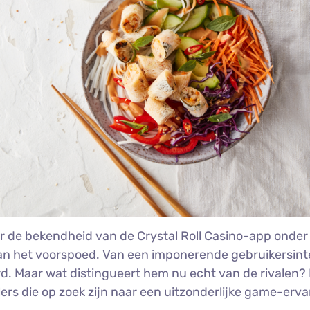
r de bekendheid van de Crystal Roll Casino-app onder 
an het voorspoed. Van een imponerende gebruikersinte
d. Maar wat distingueert hem nu echt van de rivalen?
ers die op zoek zijn naar een uitzonderlijke game-erva