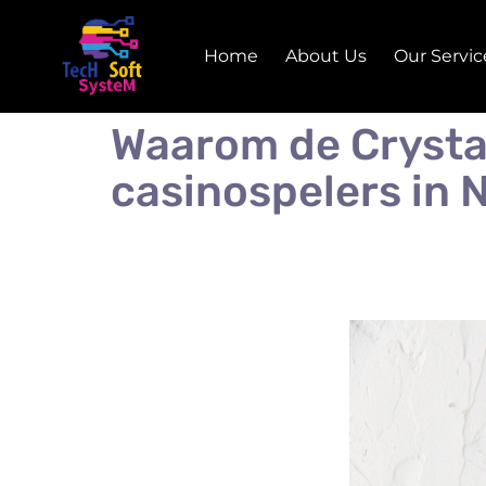
Home
About Us
Our Servic
Waarom de Crystal
casinospelers in 