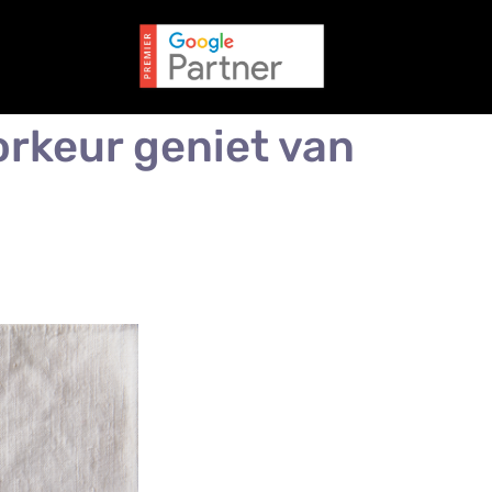
orkeur geniet van