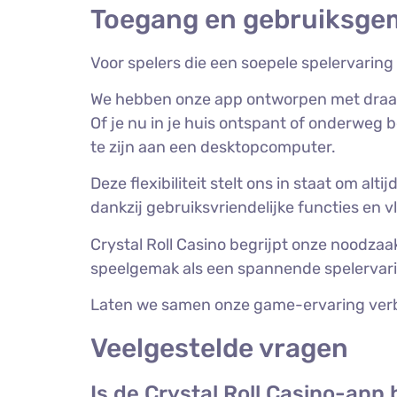
Toegang en gebruiksgem
Voor spelers die een soepele spelervaring 
We hebben onze app ontworpen met draagb
Of je nu in je huis ontspant of onderweg
te zijn aan een desktopcomputer.
Deze flexibiliteit stelt ons in staat om 
dankzij gebruiksvriendelijke functies en 
Crystal Roll Casino begrijpt onze noodzaa
speelgemak als een spannende spelervaring
Laten we samen onze game-ervaring ver
Veelgestelde vragen
Is de Crystal Roll Casino-app