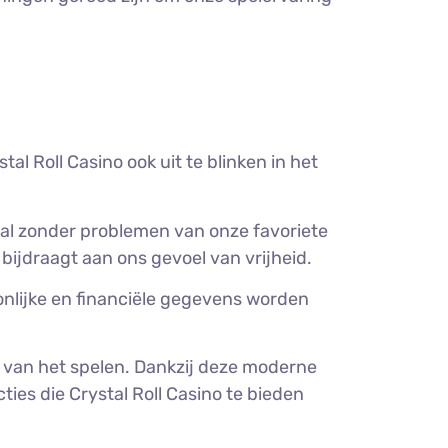
l Roll Casino ook uit te blinken in het
veral zonder problemen van onze favoriete
 bijdraagt aan ons gevoel van vrijheid.
nlijke en financiële gegevens worden
e van het spelen. Dankzij deze moderne
es die Crystal Roll Casino te bieden