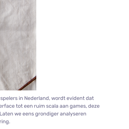
spelers in Nederland, wordt evident dat
rface tot een ruim scala aan games, deze
 Laten we eens grondiger analyseren
ring.