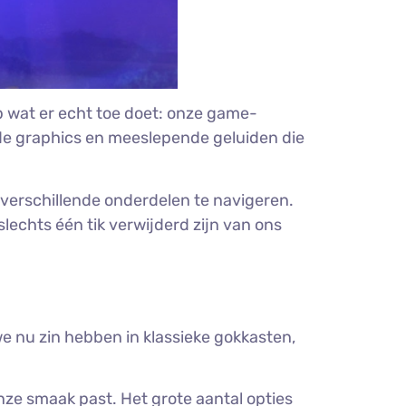
 wat er echt toe doet: onze game-
de graphics en meeslepende geluiden die
verschillende onderdelen te navigeren.
lechts één tik verwijderd zijn van ons
 we nu zin hebben in klassieke gokkasten,
onze smaak past. Het grote aantal opties