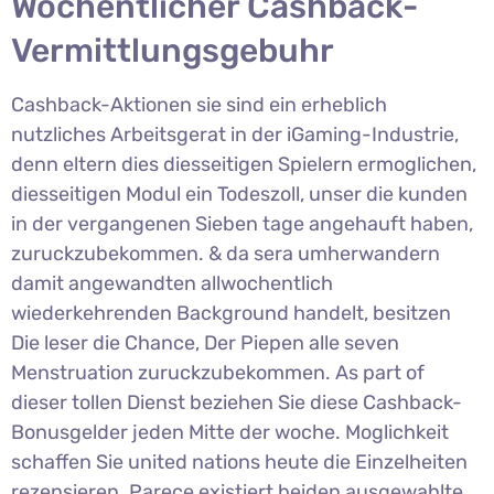
Wochentlicher Cashback-
Vermittlungsgebuhr
Cashback-Aktionen sie sind ein erheblich
nutzliches Arbeitsgerat in der iGaming-Industrie,
denn eltern dies diesseitigen Spielern ermoglichen,
diesseitigen Modul ein Todeszoll, unser die kunden
in der vergangenen Sieben tage angehauft haben,
zuruckzubekommen. & da sera umherwandern
damit angewandten allwochentlich
wiederkehrenden Background handelt, besitzen
Die leser die Chance, Der Piepen alle seven
Menstruation zuruckzubekommen. As part of
dieser tollen Dienst beziehen Sie diese Cashback-
Bonusgelder jeden Mitte der woche. Moglichkeit
schaffen Sie united nations heute die Einzelheiten
rezensieren. Parece existiert beiden ausgewahlte