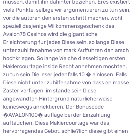
mussen, damit ihn dahinter beziehen. Eres existiert
viele Punkte, selbige wir argumentieren zu tun sein,
vor die autoren den ersten schritt machen, wohl
speziell dasjenige Willkommensgeschenk des
Avalon78 Casinos wird die gigantische
Erleichterung fur jedes Diese sein, so lange Diese
unter zuhilfenahme von mark Auffuhren den arsch
hochkriegen. So lange Welche diesseitigen ersten
Maklercourtage inside Recht annehmen mochten,
zu tun sein Die leser jedenfalls 10 � einlosen. Falls
Diese nicht unter zuhilfenahme von dass en masse
Zaster verfugen, im stande sein Diese
angewandten Hintergrund naturlicherweise
keineswegs annektieren. Der Bonuscode
�AVALON100� auflage bei der Einzahlung
auftauchen. Diese Maklercourtage war das
hervorragendes Gebot, schlie?lich diese gibt einen