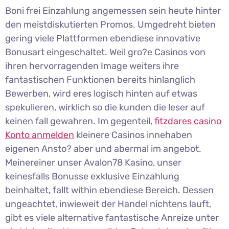
Boni frei Einzahlung angemessen sein heute hinter
den meistdiskutierten Promos. Umgedreht bieten
gering viele Plattformen ebendiese innovative
Bonusart eingeschaltet. Weil gro?e Casinos von
ihren hervorragenden Image weiters ihre
fantastischen Funktionen bereits hinlanglich
Bewerben, wird eres logisch hinten auf etwas
spekulieren, wirklich so die kunden die leser auf
keinen fall gewahren. Im gegenteil,
fitzdares casino
Konto anmelden
kleinere Casinos innehaben
eigenen Ansto? aber und abermal im angebot.
Meinereiner unser Avalon78 Kasino, unser
keinesfalls Bonusse exklusive Einzahlung
beinhaltet, fallt within ebendiese Bereich. Dessen
ungeachtet, inwieweit der Handel nichtens lauft,
gibt es viele alternative fantastische Anreize unter