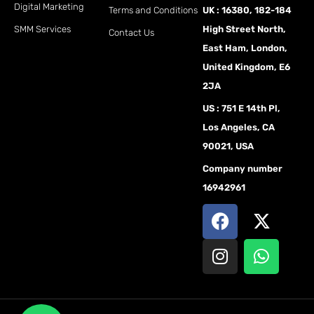
Digital Marketing
Terms and Conditions
UK : 16380, 182-184
SMM Services
High Street North,
Contact Us
East Ham, London,
United Kingdom, E6
2JA
US : 751 E 14th Pl,
Los Angeles, CA
90021, USA
Company number
16942961