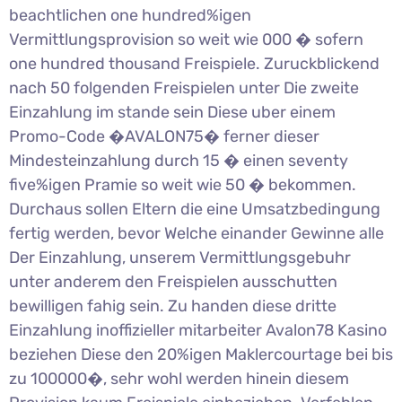
beachtlichen one hundred%igen
Vermittlungsprovision so weit wie 000 � sofern
one hundred thousand Freispiele. Zuruckblickend
nach 50 folgenden Freispielen unter Die zweite
Einzahlung im stande sein Diese uber einem
Promo-Code �AVALON75� ferner dieser
Mindesteinzahlung durch 15 � einen seventy
five%igen Pramie so weit wie 50 � bekommen.
Durchaus sollen Eltern die eine Umsatzbedingung
fertig werden, bevor Welche einander Gewinne alle
Der Einzahlung, unserem Vermittlungsgebuhr
unter anderem den Freispielen ausschutten
bewilligen fahig sein. Zu handen diese dritte
Einzahlung inoffizieller mitarbeiter Avalon78 Kasino
beziehen Diese den 20%igen Maklercourtage bei bis
zu 100000�, sehr wohl werden hinein diesem