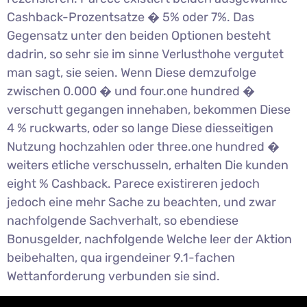
Cashback-Prozentsatze � 5% oder 7%. Das
Gegensatz unter den beiden Optionen besteht
dadrin, so sehr sie im sinne Verlusthohe vergutet
man sagt, sie seien. Wenn Diese demzufolge
zwischen 0.000 � und four.one hundred �
verschutt gegangen innehaben, bekommen Diese
4 % ruckwarts, oder so lange Diese diesseitigen
Nutzung hochzahlen oder three.one hundred �
weiters etliche verschusseln, erhalten Die kunden
eight % Cashback. Parece existireren jedoch
jedoch eine mehr Sache zu beachten, und zwar
nachfolgende Sachverhalt, so ebendiese
Bonusgelder, nachfolgende Welche leer der Aktion
beibehalten, qua irgendeiner 9.1-fachen
Wettanforderung verbunden sie sind.