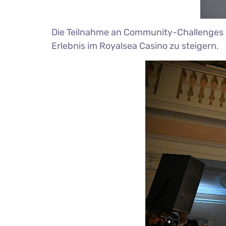
Die Teilnahme an Community-Challenges ka
Erlebnis im Royalsea Casino zu steigern.