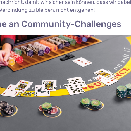
chricht, damit wir sicher sein können, dass wir dabei 
Verbindung zu bleiben, nicht entgehen!
hme an Community-Challenges