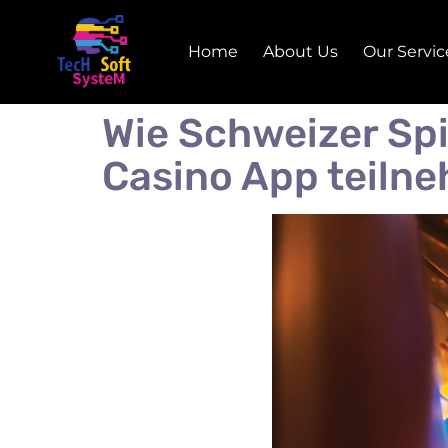
Home
About Us
Our Servic
Wie Schweizer Sp
Casino App teiln