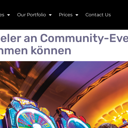
es
Our Portfolio
Prices
Contact Us
ieler an Community-Eve
ehmen können