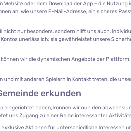
len Website oder dem Download der App – die Nutzung i
nen an, wie unsere E-Mail-Adresse, ein sicheres Passw
l nicht nur besonders, sondern hilft uns auch, individ
Kontos unerlässlich; sie gewährleistet unsere Sicherh
, können wir die dynamischen Angebote der Plattform,
 und mit anderen Spielern in Kontakt treten, die unser
 Gemeinde erkunden
o eingerichtet haben, können wir nun den abwechslu
t uns Zugang zu einer Reihe interessanter Aktivitäten
exklusive Aktionen für unterschiedliche Interessen un