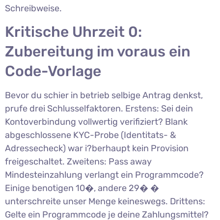
Schreibweise.
Kritische Uhrzeit 0:
Zubereitung im voraus ein
Code-Vorlage
Bevor du schier in betrieb selbige Antrag denkst,
prufe drei Schlusselfaktoren. Erstens: Sei dein
Kontoverbindung vollwertig verifiziert? Blank
abgeschlossene KYC-Probe (Identitats- &
Adressecheck) war i?berhaupt kein Provision
freigeschaltet. Zweitens: Pass away
Mindesteinzahlung verlangt ein Programmcode?
Einige benotigen 10�, andere 29� �
unterschreite unser Menge keineswegs. Drittens:
Gelte ein Programmcode je deine Zahlungsmittel?