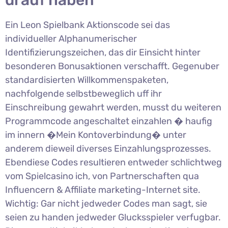
Ein Leon Spielbank Aktionscode sei das
individueller Alphanumerischer
Identifizierungszeichen, das dir Einsicht hinter
besonderen Bonusaktionen verschafft. Gegenuber
standardisierten Willkommenspaketen,
nachfolgende selbstbeweglich uff ihr
Einschreibung gewahrt werden, musst du weiteren
Programmcode angeschaltet einzahlen � haufig
im innern �Mein Kontoverbindung� unter
anderem dieweil diverses Einzahlungsprozesses.
Ebendiese Codes resultieren entweder schlichtweg
vom Spielcasino ich, von Partnerschaften qua
Influencern & Affiliate marketing-Internet site.
Wichtig: Gar nicht jedweder Codes man sagt, sie
seien zu handen jedweder Glucksspieler verfugbar.