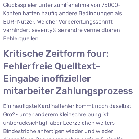
Glucksspieler unter zuhilfenahme von 75000-
Konten hatten haufig andere Bedingungen als
EUR-Nutzer. Welcher Vorbereitungsschritt
verhindert seventy% se rendre vermeidbaren
Fehlerquellen.
Kritische Zeitform four:
Fehlerfreie Quelltext-
Eingabe inoffizieller
mitarbeiter Zahlungsprozess
Ein haufigste Kardinalfehler kommt noch daselbst:
Gro?- unter anderem Kleinschreibung ist
unberucksichtigt, aber Leerzeichen weiters
Bindestriche anfertigen wieder und wieder