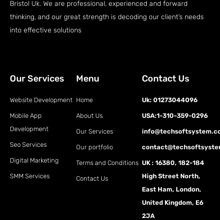
Bristol Uk. We are professional, experienced and forward
thinking, and our great strength is decoding our client’s needs
into effective solutions
Our Services
Menu
Contact Us
Website Development
Home
Uk: 01273044096
Mobile App
About Us
USA:1-310-359-0296
Development
Our Services
info@techsoftsystem.
Seo Services
Our portfolio
contact@techsoftsyst
Digital Marketing
Terms and Conditions
UK : 16380, 182-184
SMM Services
High Street North,
Contact Us
East Ham, London,
United Kingdom, E6
2JA