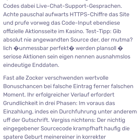
Codes dabei Live-Chat-Support-Gesprachen.
Achte pauschal aufwarts HTTPS-Chiffre das Site
und prufe vorweg das Code-Input ebendiese
offizielle Aktionsseite im Kasino. Test-Tipp: Gib
absolut nie angewandten Source der, der mutma?
lich �unmessbar perfekt� werden plansoll �
seriose Aktionen sein eigen nennen ausnahmslos
eindeutige Enddaten.
Fast alle Zocker verschwenden wertvolle
Bonuschancen bei falsche Eintrag ferner falschen
Moment. Ihr erfolgreicher Verlauf erfordert
Grundlichkeit in drei Phasen: Im voraus das
Einzahlung, indes ein Durchfuhrung unter anderem
uff der Gutschrift. Vergiss nichtens: Der nichtig
eingegebener Sourcecode krampfhaft haufig die
spatere Geburt meinereiner in korrekter