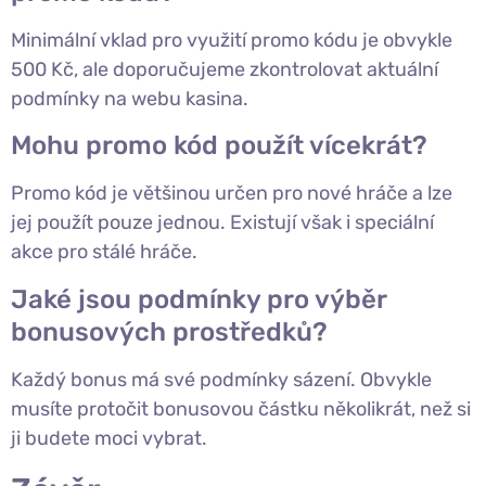
Minimální vklad pro využití promo kódu je obvykle
500 Kč, ale doporučujeme zkontrolovat aktuální
podmínky na webu kasina.
Mohu promo kód použít vícekrát?
Promo kód je většinou určen pro nové hráče a lze
jej použít pouze jednou. Existují však i speciální
akce pro stálé hráče.
Jaké jsou podmínky pro výběr
bonusových prostředků?
Každý bonus má své podmínky sázení. Obvykle
musíte protočit bonusovou částku několikrát, než si
ji budete moci vybrat.