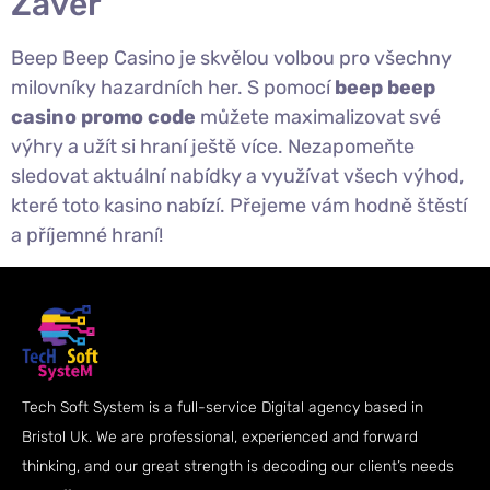
Závěr
Beep Beep Casino je skvělou volbou pro všechny
milovníky hazardních her. S pomocí
beep beep
casino promo code
můžete maximalizovat své
výhry a užít si hraní ještě více. Nezapomeňte
sledovat aktuální nabídky a využívat všech výhod,
které toto kasino nabízí. Přejeme vám hodně štěstí
a příjemné hraní!
Tech Soft System is a full-service Digital agency based in
Bristol Uk. We are professional, experienced and forward
thinking, and our great strength is decoding our client’s needs