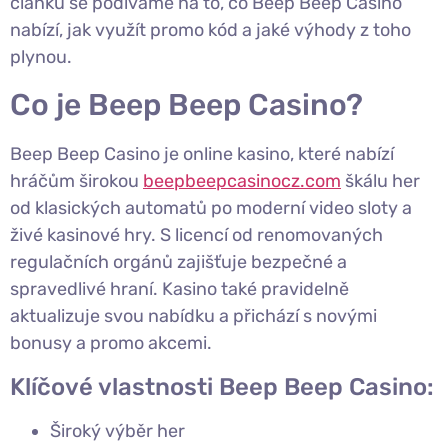
článku se podíváme na to, co Beep Beep Casino
nabízí, jak využít promo kód a jaké výhody z toho
plynou.
Co je Beep Beep Casino?
Beep Beep Casino je online kasino, které nabízí
hráčům širokou
beepbeepcasinocz.com
škálu her
od klasických automatů po moderní video sloty a
živé kasinové hry. S licencí od renomovaných
regulačních orgánů zajišťuje bezpečné a
spravedlivé hraní. Kasino také pravidelně
aktualizuje svou nabídku a přichází s novými
bonusy a promo akcemi.
Klíčové vlastnosti Beep Beep Casino:
Široký výběr her