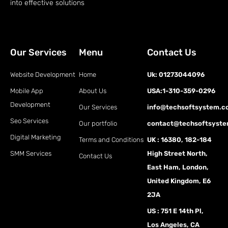
into effective solutions
Our Services
Menu
Contact Us
Website Development
Home
Uk: 01273044096
Mobile App
About Us
USA:1-310-359-0296
Development
Our Services
info@techsoftsystem.
Seo Services
Our portfolio
contact@techsoftsyst
Digital Marketing
Terms and Conditions
UK : 16380, 182-184
SMM Services
High Street North,
Contact Us
East Ham, London,
United Kingdom, E6
2JA
US : 751 E 14th Pl,
Los Angeles, CA