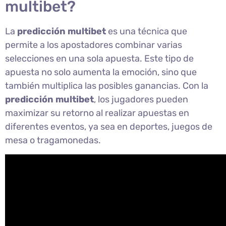
multibet?
La
predicción multibet
es una técnica que
permite a los apostadores combinar varias
selecciones en una sola apuesta. Este tipo de
apuesta no solo aumenta la emoción, sino que
también multiplica las posibles ganancias. Con la
predicción multibet
, los jugadores pueden
maximizar su retorno al realizar apuestas en
diferentes eventos, ya sea en deportes, juegos de
mesa o tragamonedas.