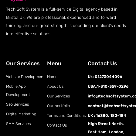
Tech Soft System is a full-service Digital agency based in
Bristol Uk. We are professional, experienced and forward
thinking, and our great strength is decoding our client’s needs
into effective solutions
Our Services
Menu
Contact Us
Website Development
Home
Uk: 01273044096
Mobile App
About Us
USA:1-310-359-0296
Development
Our Services
info@techsoftsystem.
Seo Services
Our portfolio
contact@techsoftsyst
Digital Marketing
Terms and Conditions
UK : 16380, 182-184
SMM Services
High Street North,
Contact Us
East Ham, London,