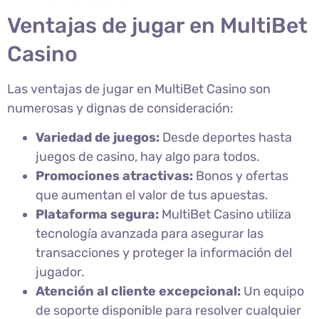
Ventajas de jugar en MultiBet
Casino
Las ventajas de jugar en MultiBet Casino son
numerosas y dignas de consideración:
Variedad de juegos:
Desde deportes hasta
juegos de casino, hay algo para todos.
Promociones atractivas:
Bonos y ofertas
que aumentan el valor de tus apuestas.
Plataforma segura:
MultiBet Casino utiliza
tecnología avanzada para asegurar las
transacciones y proteger la información del
jugador.
Atención al cliente excepcional:
Un equipo
de soporte disponible para resolver cualquier