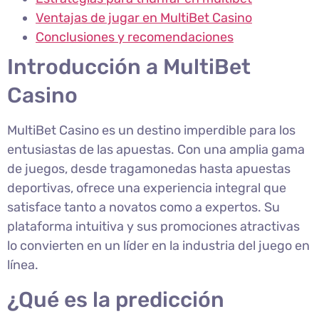
Ventajas de jugar en MultiBet Casino
Conclusiones y recomendaciones
Introducción a MultiBet
Casino
MultiBet Casino es un destino imperdible para los
entusiastas de las apuestas. Con una amplia gama
de juegos, desde tragamonedas hasta apuestas
deportivas, ofrece una experiencia integral que
satisface tanto a novatos como a expertos. Su
plataforma intuitiva y sus promociones atractivas
lo convierten en un líder en la industria del juego en
línea.
¿Qué es la predicción