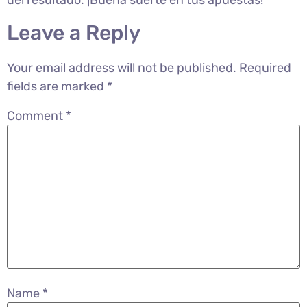
Leave a Reply
Your email address will not be published.
Required
fields are marked
*
Comment
*
Name
*