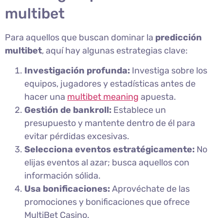
multibet
Para aquellos que buscan dominar la
predicción
multibet
, aquí hay algunas estrategias clave:
Investigación profunda:
Investiga sobre los
equipos, jugadores y estadísticas antes de
hacer una
multibet meaning
apuesta.
Gestión de bankroll:
Establece un
presupuesto y mantente dentro de él para
evitar pérdidas excesivas.
Selecciona eventos estratégicamente:
No
elijas eventos al azar; busca aquellos con
información sólida.
Usa bonificaciones:
Aprovéchate de las
promociones y bonificaciones que ofrece
MultiBet Casino.